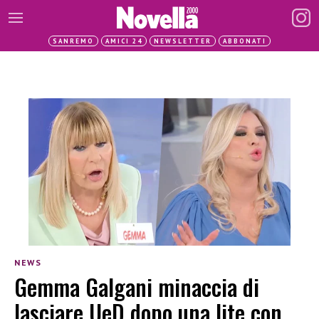
SANREMO
AMICI 24
NEWSLETTER
ABBONATI
NEWS
Gemma Galgani minaccia di
lasciare UeD dopo una lite con