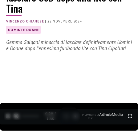
Tina
VINCENZO CHIANESE
|
22 NOVEMBRE 2024
UOMINI E DONNE
Gemma Galgani minaccia di lasciare definitivamente Uomini
e Donne dopo l’ennesima furibonda lite con Tina Cipollari
0:30 /
Ad
hub
Media
POWERED
1
/
2
1:40
BY