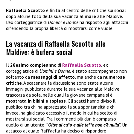
Raffaella Scuotto
è finita al centro delle critiche sui social
dopo alcune foto della sua vacanza al
mare
alle Maldive.
L’ex corteggiatrice di
Uomini e Donne
ha risposto agli attacchi
difendendo la propria libertà di mostrarsi come vuole.
La vacanza di Raffaella Scuotto alle
Maldive: è bufera social
Il
28esimo compleanno
di
Raffaella Scuotto
, ex
corteggiatrice di
Uomini e Donne
, è stato accompagnato non
soltanto da
messaggi di affetto
, ma anche da
numerose
critiche
. A scatenare la discussione sono state alcune
immagini pubblicate durante la sua vacanza alle Maldive,
trascorsa da sola, nelle quali la giovane campana si è
mostrata in bikini e topless
. Gli scatti hanno diviso il
pubblico tra chi ha apprezzato la sua spontaneità e chi,
invece, ha giudicato eccessivo il modo in cui ha scelto di
mostrarsi sui social. Tra i commenti più duri è comparso
quello di un utente: “
Oltre al cu*o e alle te**e non c’è nulla
”. Un
attacco al quale Raffaella ha deciso di rispondere