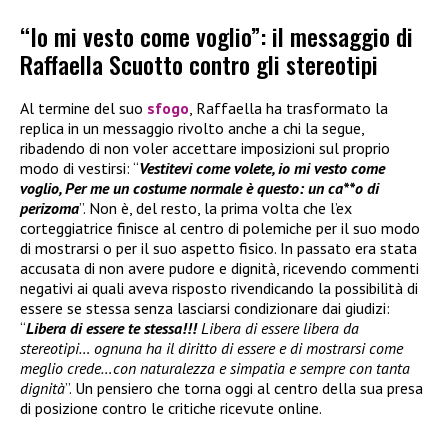
“Io mi vesto come voglio”: il messaggio di
Raffaella Scuotto contro gli stereotipi
Al termine del suo
sfogo
, Raffaella ha trasformato la
replica in un messaggio rivolto anche a chi la segue,
ribadendo di non voler accettare imposizioni sul proprio
modo di vestirsi: “
Vestitevi come volete, io mi vesto come
voglio, Per me un costume normale è questo: un ca**o di
perizoma
”. Non è, del resto, la prima volta che l’ex
corteggiatrice finisce al centro di polemiche per il suo modo
di mostrarsi o per il suo aspetto fisico. In passato era stata
accusata di non avere pudore e dignità, ricevendo commenti
negativi ai quali aveva risposto rivendicando la possibilità di
essere se stessa senza lasciarsi condizionare dai giudizi:
“
Libera di essere te stessa!!!
Libera di essere libera da
stereotipi… ognuna ha il diritto di essere e di mostrarsi come
meglio crede…con naturalezza e simpatia e sempre con tanta
dignità
”. Un pensiero che torna oggi al centro della sua presa
di posizione contro le critiche ricevute online.