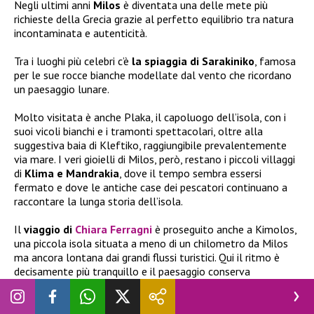
Negli ultimi anni
Milos
è diventata una delle mete più
richieste della Grecia grazie al perfetto equilibrio tra natura
incontaminata e autenticità.
Tra i luoghi più celebri c’è
la spiaggia di Sarakiniko
, famosa
per le sue rocce bianche modellate dal vento che ricordano
un paesaggio lunare.
Molto visitata è anche Plaka, il capoluogo dell’isola, con i
suoi vicoli bianchi e i tramonti spettacolari, oltre alla
suggestiva baia di Kleftiko, raggiungibile prevalentemente
via mare. I veri gioielli di Milos, però, restano i piccoli villaggi
di
Klima e Mandrakia
, dove il tempo sembra essersi
fermato e dove le antiche case dei pescatori continuano a
raccontare la lunga storia dell’isola.
Il
viaggio di
Chiara Ferragni
è proseguito anche a Kimolos,
una piccola isola situata a meno di un chilometro da Milos
ma ancora lontana dai grandi flussi turistici. Qui il ritmo è
decisamente più tranquillo e il paesaggio conserva
un’atmosfera autentica. Tra le attrazioni più apprezzate ci
sono le spiagge di
Prassa e Bonatsa
, caratterizzate da
acque trasparenti e sabbia chiarissima, oltre al suggestivo