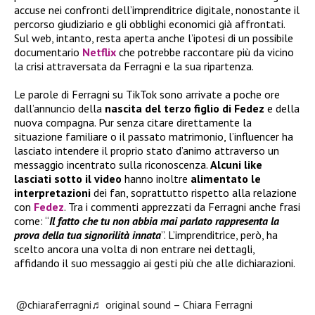
accuse nei confronti dell’imprenditrice digitale, nonostante il
percorso giudiziario e gli obblighi economici già affrontati.
Sul web, intanto, resta aperta anche l’ipotesi di un possibile
documentario
Netflix
che potrebbe raccontare più da vicino
la crisi attraversata da Ferragni e la sua ripartenza.
Le parole di Ferragni su TikTok sono arrivate a poche ore
dall’annuncio della
nascita del terzo figlio di Fedez
e della
nuova compagna. Pur senza citare direttamente la
situazione familiare o il passato matrimonio, l’influencer ha
lasciato intendere il proprio stato d’animo attraverso un
messaggio incentrato sulla riconoscenza.
Alcuni like
lasciati sotto il video
hanno inoltre
alimentato le
interpretazioni
dei fan, soprattutto rispetto alla relazione
con
Fedez
. Tra i commenti apprezzati da Ferragni anche frasi
come: “
Il fatto che tu non abbia mai parlato rappresenta la
prova della tua signorilità innata
”. L’imprenditrice, però, ha
scelto ancora una volta di non entrare nei dettagli,
affidando il suo messaggio ai gesti più che alle dichiarazioni.
@chiaraferragni
♬ original sound – Chiara Ferragni