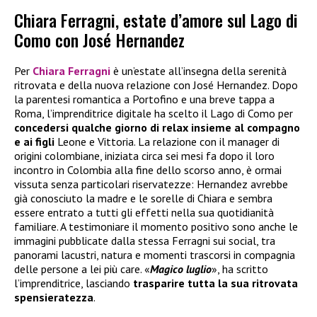
Chiara Ferragni, estate d’amore sul Lago di
Como con José Hernandez
Per
Chiara Ferragni
è un’estate all’insegna della serenità
ritrovata e della nuova relazione con José Hernandez. Dopo
la parentesi romantica a Portofino e una breve tappa a
Roma, l’imprenditrice digitale ha scelto il Lago di Como per
concedersi qualche giorno di relax insieme al compagno
e ai figli
Leone e Vittoria. La relazione con il manager di
origini colombiane, iniziata circa sei mesi fa dopo il loro
incontro in Colombia alla fine dello scorso anno, è ormai
vissuta senza particolari riservatezze: Hernandez avrebbe
già conosciuto la madre e le sorelle di Chiara e sembra
essere entrato a tutti gli effetti nella sua quotidianità
familiare. A testimoniare il momento positivo sono anche le
immagini pubblicate dalla stessa Ferragni sui social, tra
panorami lacustri, natura e momenti trascorsi in compagnia
delle persone a lei più care. «
Magico luglio
», ha scritto
l’imprenditrice, lasciando
trasparire tutta la sua ritrovata
spensieratezza
.