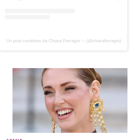
Un post condiviso da Chiara Ferragni ✨ (@chiaraferragni)