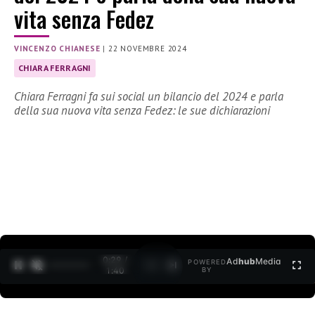
vita senza Fedez
VINCENZO CHIANESE
|
22 NOVEMBRE 2024
CHIARA FERRAGNI
Chiara Ferragni fa sui social un bilancio del 2024 e parla
della sua nuova vita senza Fedez: le sue dichiarazioni
0:30 /
Ad
hub
Media
POWERED
1
/
2
1:40
BY