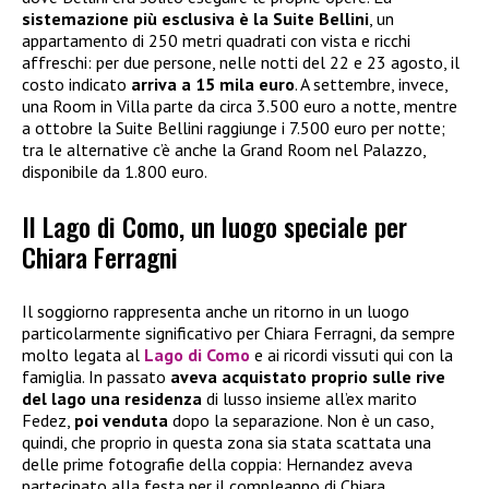
sistemazione più esclusiva è la Suite Bellini
, un
appartamento di 250 metri quadrati con vista e ricchi
affreschi: per due persone, nelle notti del 22 e 23 agosto, il
costo indicato
arriva a 15 mila euro
. A settembre, invece,
una Room in Villa parte da circa 3.500 euro a notte, mentre
a ottobre la Suite Bellini raggiunge i 7.500 euro per notte;
tra le alternative c’è anche la Grand Room nel Palazzo,
disponibile da 1.800 euro.
Il Lago di Como, un luogo speciale per
Chiara Ferragni
Il soggiorno rappresenta anche un ritorno in un luogo
particolarmente significativo per Chiara Ferragni, da sempre
molto legata al
Lago di Como
e ai ricordi vissuti qui con la
famiglia. In passato
aveva acquistato proprio sulle rive
del lago una residenza
di lusso insieme all’ex marito
Fedez,
poi venduta
dopo la separazione. Non è un caso,
quindi, che proprio in questa zona sia stata scattata una
delle prime fotografie della coppia: Hernandez aveva
partecipato alla festa per il compleanno di Chiara,