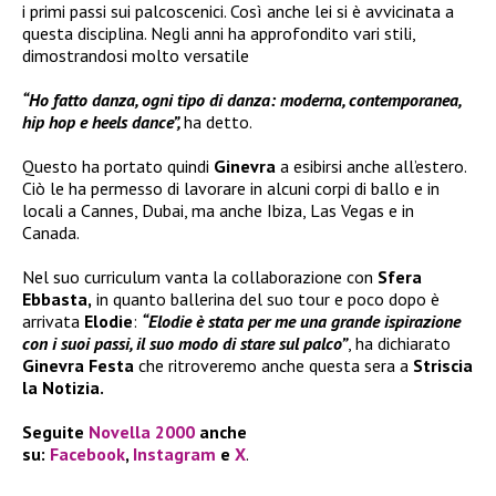
i primi passi sui palcoscenici. Così anche lei si è avvicinata a
questa disciplina. Negli anni ha approfondito vari stili,
dimostrandosi molto versatile
“Ho fatto danza, ogni tipo di danza: moderna, contemporanea,
hip hop e heels dance”,
ha detto.
Questo ha portato quindi
Ginevra
a esibirsi anche all’estero.
Ciò le ha permesso di lavorare in alcuni corpi di ballo e in
locali a Cannes, Dubai, ma anche Ibiza, Las Vegas e in
Canada.
Nel suo curriculum vanta la collaborazione con
Sfera
Ebbasta,
in quanto ballerina del suo tour e poco dopo è
arrivata
Elodie
:
“Elodie è stata per me una grande ispirazione
con i suoi passi, il suo modo di stare sul palco”
, ha dichiarato
Ginevra Festa
che ritroveremo anche questa sera a
Striscia
la Notizia.
Seguite
Novella 2000
anche
su:
Facebook
,
Instagram
e
X
.