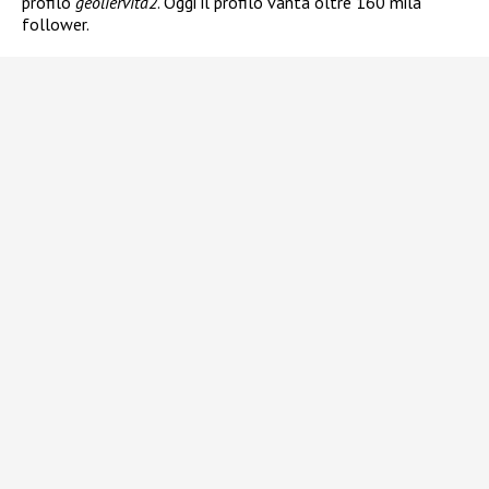
profilo
geoliervita2
. Oggi il profilo vanta oltre 160 mila
follower.