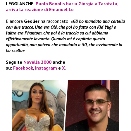
LEGGI ANCHE
:
Paolo Bonolis bacia Giorgia a Taratata,
arriva la reazione di Emanuel Lo
E ancora
Geolier
ha raccontato:
«Gli ho mandato una cartella
con due tracce. Una era Olé, che poi ho fatto con Kid Yugi e
l’altra era Phantom, che poi è la traccia su cui abbiamo
effettivamente lavorato. Quando mi è capitata questa
opportunità, non potevo che mandarlo a 50, che ovviamente lo
ha scelto»
.
Seguite
Novella 2000
anche
su:
Facebook
,
Instagram
e
X
.