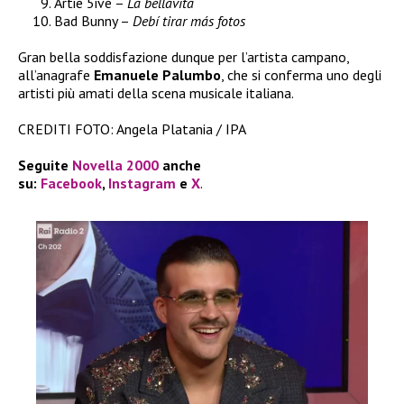
Artie 5ive –
La bellavita
Bad Bunny –
Debí tirar más fotos
Gran bella soddisfazione dunque per l’artista campano,
all’anagrafe
Emanuele Palumbo
, che si conferma uno degli
artisti più amati della scena musicale italiana.
CREDITI FOTO: Angela Platania / IPA
Seguite
Novella 2000
anche
su:
Facebook
,
Instagram
e
X
.