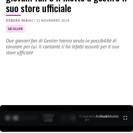
suo store ufficiale
DEBORA PARIGI
|
12 NOVEMBRE 2024
GEOLIER
Due giovani fan di Geolier hanno avuto la possibilità di
lavorare per lui. Il cantante li ha infatti assunti per il suo
store ufficiale
0:30 /
Ad
hub
Media
POWERED
1
/
2
3:35
BY