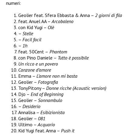
numeri:
Geolier feat. Sfera Ebbasta & Anna –
2 giorni di fila
feat. Anuel AA –
Arcobaleno
con Kid Yugi –
Olè
–
Stelle
–
Facil facil
–
1h
feat. 50Cent –
Phantom
con Pino Daniele –
Tutto è possibile
Un ricco e un povero
Canzone d’amore
Emma –
L’amore non mi basta
Geolier –
Fotografia
TonyPitony –
Donne ricche (Acoustic version)
Djo –
End of Beginning
Geolier –
Sonnambulo
–
Desiderio
Annalisa –
Esibizionista
Geolier –
081
Ultimo –
Acquario
Kid Yugi feat. Anna –
Push it