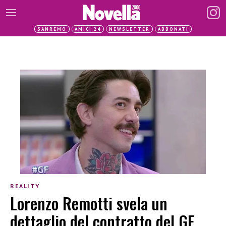
SANREMO
AMICI 24
NEWSLETTER
ABBONATI
REALITY
Lorenzo Remotti svela un
dettaglio del contratto del GF