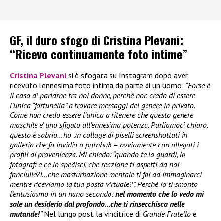
GF, il duro sfogo di Cristina Plevani:
“Ricevo continuamente foto intime”
Cristina Plevani
si è sfogata su Instagram dopo aver
ricevuto l’ennesima foto intima da parte di un uomo:
“Forse è
il caso di parlarne tra noi donne, perché non credo di essere
l’unica “fortunella” a trovare messaggi del genere in privato.
Come non credo essere l’unica a ritenere che questo genere
maschile e’ uno sfigato all’ennesima potenza. Parliamoci chiaro,
questo è sobrio…ho un collage di piselli screenshottati in
galleria che fa invidia a pornhub – ovviamente con allegati i
profili di provenienza. Mi chiedo: “quando te lo guardi, lo
fotografi e ce lo spedisci, che reazione ti aspetti da noi
fanciulle?!…che masturbazione mentale ti fai ad immaginarci
mentre riceviamo la tua posta virtuale?”. Perché io ti smonto
l’entusiasmo in un nano secondo:
nel momento che lo vedo mi
sale un desiderio dal profondo…che ti rinsecchisca nelle
mutande!
”
Nel lungo post la vincitrice di
Grande Fratello
e