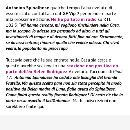
Antonino Spinalbese
qualche tempo fa ha rivelato di
essere stato contattato dal
GF Vip
7
per prendere parte
alla prossima edizione.
Ne ha parlato in radio
su RTL
102.5: “
Mi hanno cercato, mi vogliono rinchiudere nella Casa,
ma io scappo. Io adesso sto pensando ad altro, a tutti gli
investimenti di tempo e di denaro fatti fino ad ora. Sicuramente,
se dovessi entrare, rimarrei quello che vedete adesso. Chi vivrà
vedrà, la popolarità mi preoccupa
“.
Tuttavia pare che la sua entrata nella Casa sia certa e
questo avrebbe scatenato una
reazione non positiva
da
parte dell’ex
Belen Rodriguez
. A rivelarlo l’account di
Pipol
TV
: “
Antonino Spinalbese ha ceduto alle lusinghe del Grande
Fratello. Ma questa scelta pare non sia stata
percepita in modo
positivo da Belen madre di Luna, figlia avuta da Spinalbese.
Come finirà
questo reality firmato Rodriguez? Di certo c’è che la
porta rossa aspetta il bell’Antonino
“. Ma le indiscrezioni non
sarebbero finite qui.