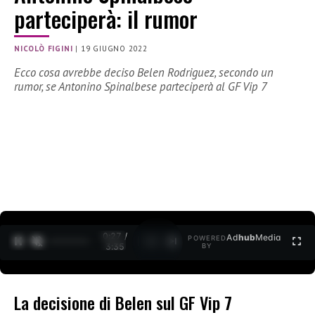
parteciperà: il rumor
NICOLÒ FIGINI
|
19 GIUGNO 2022
Ecco cosa avrebbe deciso Belen Rodriguez, secondo un
rumor, se Antonino Spinalbese parteciperà al GF Vip 7
0:27 /
Ad
hub
Media
POWERED
1
/
2
3:35
BY
La decisione di Belen sul GF Vip 7