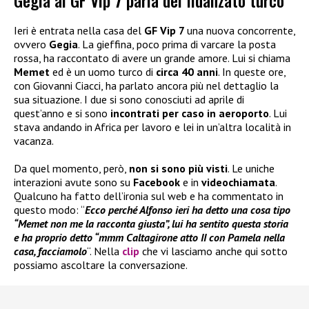
Gegia al GF Vip 7 parla del fidanzato turco
Ieri è entrata nella casa del
GF Vip 7
una nuova concorrente,
ovvero
Gegia
. La gieffina, poco prima di varcare la posta
rossa, ha raccontato di avere un grande amore. Lui si chiama
Memet
ed è un uomo turco di
circa 40 anni
. In queste ore,
con Giovanni Ciacci, ha parlato ancora più nel dettaglio la
sua situazione. I due si sono conosciuti ad aprile di
quest’anno e si sono
incontrati per caso in aeroporto
. Lui
stava andando in Africa per lavoro e lei in un’altra località in
vacanza.
Da quel momento, però,
non si sono più visti
. Le uniche
interazioni avute sono su
Facebook
e in
videochiamata
.
Qualcuno ha fatto dell’ironia sul web e ha commentato in
questo modo: “
Ecco perché Alfonso ieri ha detto una cosa tipo
“Memet non me la racconta giusta”, lui ha sentito questa storia
e ha proprio detto “mmm Caltagirone atto II con Pamela nella
casa, facciamolo
“. Nella
clip
che vi lasciamo anche qui sotto
possiamo ascoltare la conversazione.