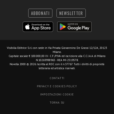
ABBONATI
NEWSLETTER
Visibilia Editrice S.r.l.
con sede in Via Privata Giovannino De Grassi 12/12A, 20123
Milano.
Capitale sociale € 100.000,00 I.V. - C.F./P.IVA ed iscrizione alla C.C.I.A.A. di Milano
N.10269990965 - REA MI-2519578.
Novella 2000 © 2026. Iscritta al ROC con il n.37767. Tutti i diritti di proprietà
letteraria ed artistica riservati.
CONTATTI
PRIVACY E COOKIES POLICY
IMPOSTAZIONI COOKIE
TORNA SU