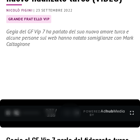
NICOLÒ FIGINI
|
23 SETTEMBRE 2022
GRANDE FRATELLO VIP
Gegia del GF Vip 7 ha parlato del suo nuovo amore turco e
alcune persone sul web hanno notato somiglianze con Mark
Caltagirone
0:27 /
Ad
hub
Media
POWERED
1
/
2
3:35
BY