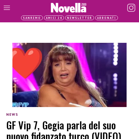
SANREMO
AMICI 24
NEWSLETTER
ABBONATI
NEWS
GF Vip 7, Gegia parla del suo
nuovo fidanzato turco (VIDEO)