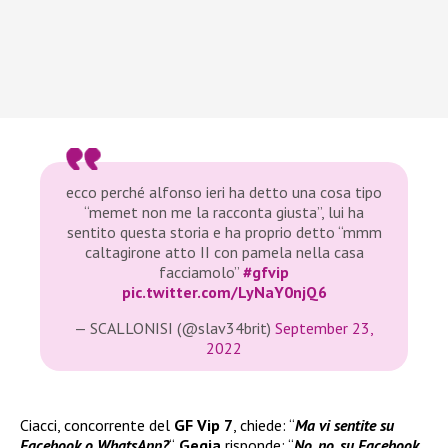
ecco perché alfonso ieri ha detto una cosa tipo
“memet non me la racconta giusta”, lui ha
sentito questa storia e ha proprio detto “mmm
caltagirone atto II con pamela nella casa
facciamolo”
#gfvip
pic.twitter.com/LyNaY0njQ6
— SCALLONISI (@slav34brit)
September 23,
2022
Ciacci, concorrente del
GF Vip 7
, chiede: “
Ma vi sentite su
Facebook o WhatsApp?
“.
Gegia
risponde: “
No, no, su Facebook.