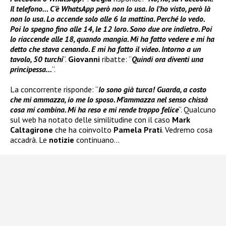
Il telefono… C’è WhatsApp però non lo usa. Io l’ho visto, però là
non lo usa. Lo accende solo alle 6 la mattina. Perché lo vedo.
Poi lo spegno fino alle 14, le 12 loro. Sono due ore indietro. Poi
lo riaccende alle 18, quando mangia. Mi ha fatto vedere e mi ha
detto che stava cenando. E mi ha fatto il video. Intorno a un
tavolo, 50 turchi
“.
Giovanni
ribatte: “
Quindi ora diventi una
principessa…
“.
La concorrente risponde: “
Io sono già turca! Guarda, a costo
che mi ammazza, io me lo sposo. M’ammazza nel senso chissà
cosa mi combina. Mi ha reso e mi rende troppo felice
“. Qualcuno
sul web ha notato delle similitudine con il caso
Mark
Caltagirone
che ha coinvolto
Pamela Prati
. Vedremo cosa
accadrà. Le
notizie
continuano…