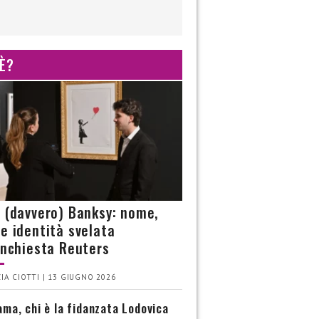
 È?
è (davvero) Banksy: nome,
 e identità svelata
’inchiesta Reuters
IA CIOTTI | 13 GIUGNO 2026
ma, chi è la fidanzata Lodovica