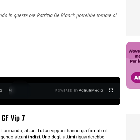
do in queste ore Patrizia De Blanck potrebbe tornare al
Ad
hub
Media
/
2
POWERED BY
l GF Vip 7
o formando, alcuni futuri vipponi hanno già firmato il
rgendo alcuni
indizi
. Uno degli ultimi riguarderebbe,