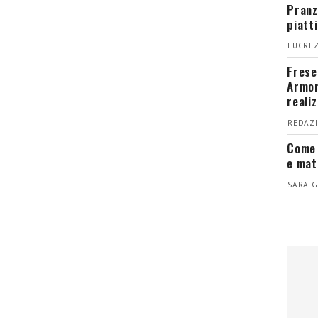
Pranz
piatt
LUCREZ
Fresel
Armon
reali
REDAZI
Come 
e mat
SARA G