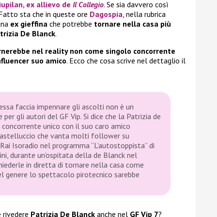
iupilan
, ex allievo de
Il Collegio
. Se sia davvero così
Fatto sta che in queste ore
Dagospia
, nella rubrica
 una
ex gieffina
che potrebbe
tornare nella casa più
trizia De Blanck
.
rnerebbe nel reality non come singolo concorrente
nfluencer suo amico
. Ecco che cosa scrive nel dettaglio il
essa faccia impennare gli ascolti non è un
per gli autori del GF Vip. Si dice che la Patrizia de
concorrente unico con il suo caro amico
astelluccio che vanta molti follower su
u Rai Isoradio nel programma “L’autostoppista” di
rini, durante un’ospitata della de Blanck nel
hiederle in diretta di tornare nella casa come
el genere lo spettacolo pirotecnico sarebbe
e rivedere
Patrizia De Blanck
anche nel
GF Vip 7
?