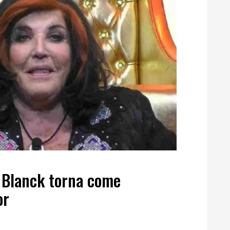
e Blanck torna come
or