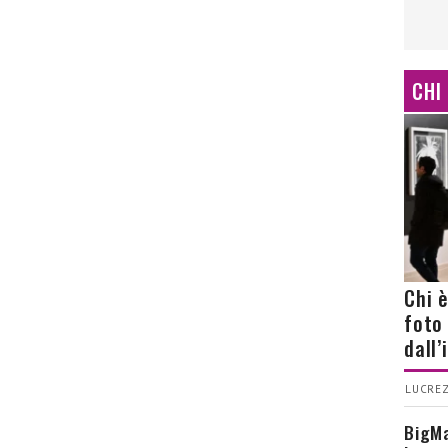
CHI
Chi 
foto
dall
LUCREZ
BigMa