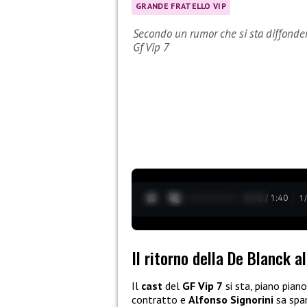
GRANDE FRATELLO VIP
Secondo un rumor che si sta diffonden
Gf Vip 7
0:13 / 1:40
1
Il ritorno della De Blanck a
Il
cast
del
GF Vip 7
si sta, piano pian
contratto e
Alfonso Signorini
sa spa