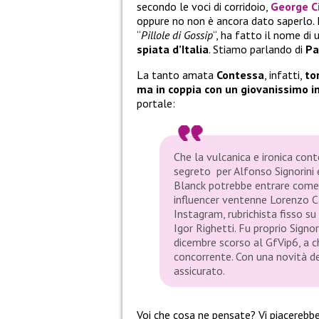
secondo le voci di corridoio,
George C
oppure no non è ancora dato saperlo. 
“
Pillole di Gossip
“, ha fatto il nome di
spiata d’Italia
. Stiamo parlando di
Pa
La tanto amata
Contessa
, infatti,
to
ma in coppia con un giovanissimo i
portale:
Che la vulcanica e ironica cont
segreto per Alfonso Signorini e 
Blanck potrebbe entrare come 
influencer ventenne Lorenzo C
Instagram, rubrichista fisso s
Igor Righetti. Fu proprio Signo
dicembre scorso al GfVip6, a c
concorrente. Con una novità d
assicurato.
Voi che cosa ne pensate? Vi piacerebb