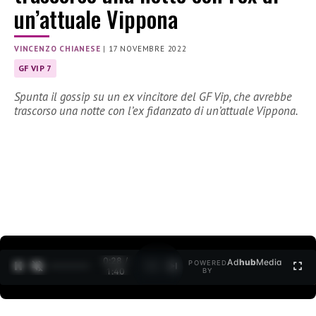
un’attuale Vippona
VINCENZO CHIANESE
|
17 NOVEMBRE 2022
GF VIP 7
Spunta il gossip su un ex vincitore del GF Vip, che avrebbe
trascorso una notte con l’ex fidanzato di un’attuale Vippona.
0:29 /
Ad
hub
Media
POWERED
1
/
2
1:40
BY