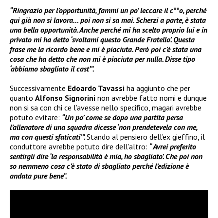
“Ringrazio per l’opportunità, fammi un po’ leccare il c**o, perché
qui già non si lavora… poi non si sa mai. Scherzi a parte, è stata
una bella opportunità. Anche perché mi ha scelto proprio lui e in
privato mi ha detto ‘svoltami questo Grande Fratello’. Questa
frase me la ricordo bene e mi è piaciuta. Però poi c’è stata una
cosa che ha detto che non mi è piaciuta per nulla. Disse tipo
‘abbiamo sbagliato il cast’”.
Successivamente
Edoardo Tavassi
ha aggiunto che per
quanto
Alfonso Signorini
non avrebbe fatto nomi e dunque
non si sa con chi ce l’avesse nello specifico, magari avrebbe
potuto evitare:
“Un po’ come se dopo una partita persa
l’allenatore di una squadra dicesse ‘non prendetevela con me,
ma con questi sfaticati’”.
Stando al pensiero dell’ex gieffino, il
conduttore avrebbe potuto dire dell’altro:
“
Avrei preferito
sentirgli dire ‘la responsabilità è mia, ho sbagliato’. Che poi non
so nemmeno cosa c’è stato di sbagliato perché l’edizione è
andata pure bene”.