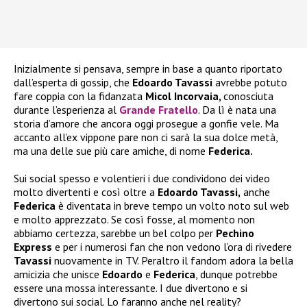
Inizialmente si pensava, sempre in base a quanto riportato
dall’esperta di gossip, che
Edoardo Tavassi
avrebbe potuto
fare coppia con la fidanzata
Micol Incorvaia,
conosciuta
durante l’esperienza al
Grande Fratello
. Da lì è nata una
storia d’amore che ancora oggi prosegue a gonfie vele. Ma
accanto all’ex vippone pare non ci sarà la sua dolce metà,
ma una delle sue più care amiche, di nome
Federica.
Sui social spesso e volentieri i due condividono dei video
molto divertenti e così oltre a
Edoardo Tavassi,
anche
Federica
è diventata in breve tempo un volto noto sul web
e molto apprezzato. Se così fosse, al momento non
abbiamo certezza, sarebbe un bel colpo per
Pechino
Express
e per i numerosi fan che non vedono l’ora di rivedere
Tavassi
nuovamente in TV. Peraltro il fandom adora la bella
amicizia che unisce
Edoardo
e
Federica
, dunque potrebbe
essere una mossa interessante. I due divertono e si
divertono sui social. Lo faranno anche nel reality?