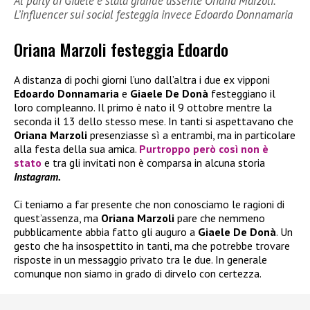
Al party di Giaele è stata grande assente Oriana Marzoli.
L’influencer sui social festeggia invece Edoardo Donnamaria
Oriana Marzoli festeggia Edoardo
A distanza di pochi giorni l’uno dall’altra i due ex vipponi
Edoardo Donnamaria
e
Giaele De Donà
festeggiano il
loro compleanno. Il primo è nato il 9 ottobre mentre la
seconda il 13 dello stesso mese. In tanti si aspettavano che
Oriana Marzoli
presenziasse sì a entrambi, ma in particolare
alla festa della sua amica.
Purtroppo però così non è
stato
e tra gli invitati non è comparsa in alcuna storia
Instagram.
Ci teniamo a far presente che non conosciamo le ragioni di
quest’assenza, ma
Oriana Marzoli
pare che nemmeno
pubblicamente abbia fatto gli auguro a
Giaele De Donà
. Un
gesto che ha insospettito in tanti, ma che potrebbe trovare
risposte in un messaggio privato tra le due. In generale
comunque non siamo in grado di dirvelo con certezza.