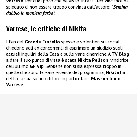
Varrese
. Per quel poco che ha visto, infatti, l’ex vincitrice ha
spiegato di non essere troppo convinta dall’attore:
“Semina
dubbio in maniera furba”.
Varrese, le critiche di Nikita
I fan del
Grande Fratello
spesso e volentieri sui social
chiedono agli ex concorrenti di esprimere un giudizio sugli
attuali inquilini della Casa e sulle varie dinamiche. A
TV Blog
a dare il suo punto di vista è stata
Nikita Pelizon
, vincitrice
dell’ultimo
GF Vip
. Sebbene non si sia espressa troppo in
quelle che sono le varie vicende del programma,
Nikita
ha
detto la sua su uno di loro in particolare:
Massimiliano
Varrese
!