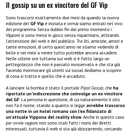
Il gossip su un ex vincitore del GF Vip
Sono trascorsi esattamente due mesi da quando la nuova
edizione del
GF Vip
è iniziata e ormai siamo entrati nel vivo
del programma. Senza dubbio fin dal primo momento i
Vipponi si sono messi in gioco senza risparmiarsi, attirando
l’attenzione del web e del pubblico. Tra liti, amicizie, amori e
tante emozioni, di certo quest’anno ne stiamo vedendo di
belle e nei mesi a venire tutto potrebbe ancora accadere.
Nelle ultime ore tuttavia sul web si è fatto largo un
pettegolezzo che non è passato inosservato e che sta già
facendo mormorare gli utenti sui social. Andiamo a scoprire
di cosa si tratta e quello che è accaduto.
A lanciare la bomba è stato il portale
Pipol Gossip
, che
ha
riportato un’indiscrezione che coinvolge un ex vincitore
del GF
. La persona in questione, di cui naturalmente il sito
non fa il nome, stando a quanto si legge
avrebbe trascorso
una notte in un hotel romano con l’ex fidanzato di
un’attuale Vippona del reality show
. Anche in questo caso
per ovvie ragioni non sono stati fatti i nomi dei diretti
interessati, tuttavia il web si sta già sbizzarrendo, cercando