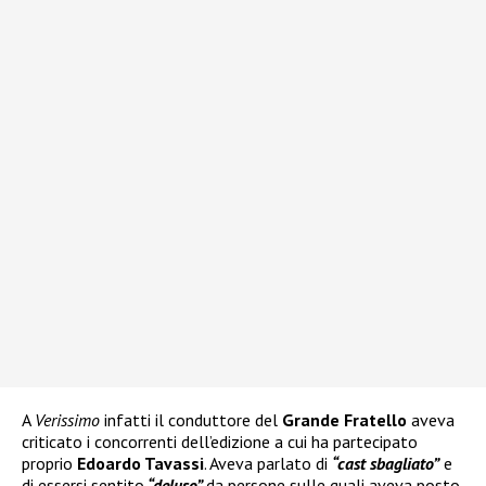
A
Verissimo
infatti il conduttore del
Grande Fratello
aveva
criticato i concorrenti dell’edizione a cui ha partecipato
proprio
Edoardo Tavassi
. Aveva parlato di
“cast sbagliato”
e
di essersi sentito
“deluso”
da persone sulle quali aveva posto