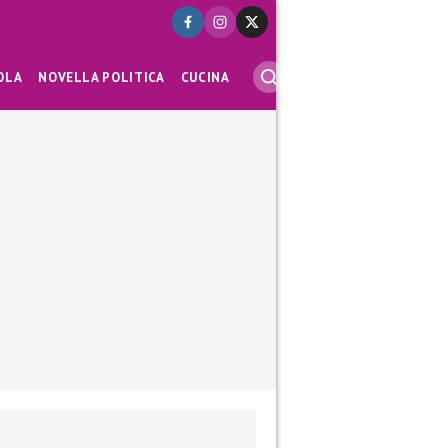
OLA
NOVELLA POLITICA
CUCINA