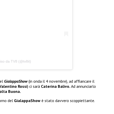
iso da TV8 (@tv8it)
el
GialappaShow
(in onda il 4 novembre), ad affiancare il
Valentino Rossi
) ci sarà
Caterina Balivo.
Ad annunciarlo
olta Buona.
torno del
GialappaShow
è stato davvero scoppiettante.