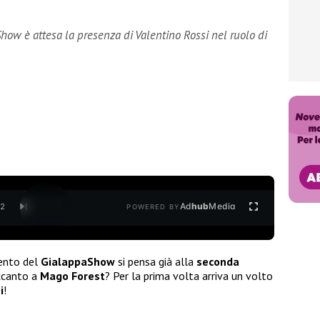
ow è attesa la presenza di Valentino Rossi nel ruolo di
Ad
hub
Media
/
2
POWERED BY
ento del
GialappaShow
si pensa già alla
seconda
canto a
Mago Forest
? Per la prima volta arriva un volto
i
!