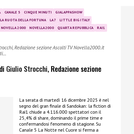
A
CANALE 5
CINQUE MINUTI
GIALAPPASHOW
LA RUOTA DELLA FORTUNA
LA7
LITTLE BIG ITALY
NOVELLA 2000
NOVELLA2000
QUARTA REPUBBLICA
RAI1
trocchi, Redazione sezione Ascolti TV Novella2000.it
 di…
 di
Giulio Strocchi
, Redazione sezione
La serata di martedì 16 dicembre 2025 è nel
segno del gran finale di Sandokan: la fiction di
Rai1 chiude a 4.116.000 spettatori con il
25,4% di share, dominando il prime time e
confermandosi fenomeno di stagione. Su
Canale 5 La Notte nel Cuore si ferma a