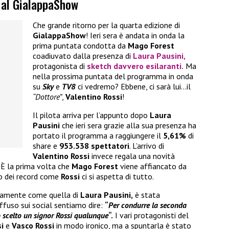
 al GialappaShow
Che grande ritorno per la quarta edizione di
GialappaShow
! Ieri sera è andata in onda la
prima puntata condotta da
Mago Forest
coadiuvato dalla presenza di
Laura Pausini,
protagonista di
sketch davvero esilaranti.
Ma
nella prossima puntata del programma in onda
su
Sky
e
TV8
ci vedremo? Ebbene, ci sarà lui…il
“Dottore”
,
Valentino Rossi
!
Il pilota arriva per l’appunto dopo
Laura
Pausini
che ieri sera grazie alla sua presenza ha
portato il programma a raggiungere il
5,61%
di
share e
953.538 spettatori
. L’arrivo di
Valentino Rossi
invece regala una novità
È la prima volta che
Mago Forest
viene affiancato da
o dei record come
Rossi
ci si aspetta di tutto.
amente come quella di
Laura Pausini,
è stata
ffuso sui social sentiamo dire:
“
Per condurre la seconda
scelto un signor Rossi qualunque
“.
I vari protagonisti del
i
e
Vasco Rossi
in modo ironico, ma a spuntarla è stato