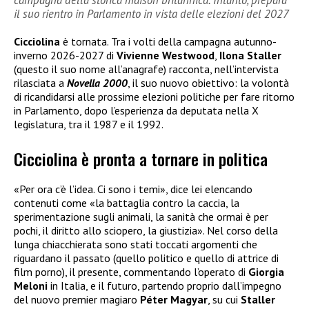
il suo rientro in Parlamento in vista delle elezioni del 2027
Cicciolina
è tornata. Tra i volti della campagna autunno-
inverno 2026-2027 di
Vivienne Westwood
,
Ilona Staller
(questo il suo nome all’anagrafe) racconta, nell’intervista
rilasciata a
Novella 2000
, il suo nuovo obiettivo: la volontà
di ricandidarsi alle prossime elezioni politiche per fare ritorno
in Parlamento, dopo l’esperienza da deputata nella X
legislatura, tra il 1987 e il 1992.
Cicciolina è pronta a tornare in politica
«Per ora c’è l’idea. Ci sono i temi», dice lei elencando
contenuti come «la battaglia contro la caccia, la
sperimentazione sugli animali, la sanità che ormai è per
pochi, il diritto allo sciopero, la giustizia». Nel corso della
lunga chiacchierata sono stati toccati argomenti che
riguardano il passato (quello politico e quello di attrice di
film porno), il presente, commentando l’operato di
Giorgia
Meloni
in Italia, e il futuro, partendo proprio dall’impegno
del nuovo premier magiaro
Péter Magyar
, su cui
Staller