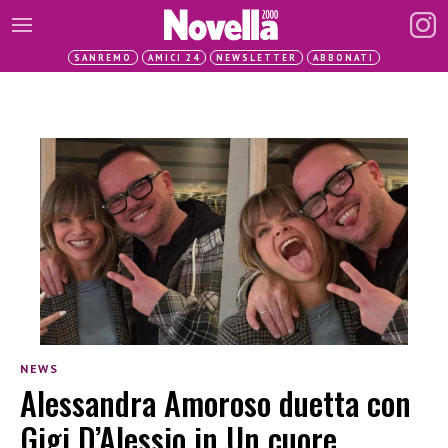
SANREMO
AMICI 24
NEWSLETTER
ABBONATI
NEWS
Alessandra Amoroso duetta con
Gigi D’Alessio in Un cuore