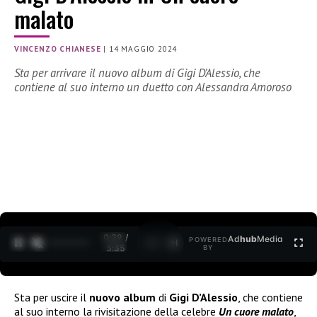
malato
VINCENZO CHIANESE
|
14 MAGGIO 2024
Sta per arrivare il nuovo album di Gigi D’Alessio, che
contiene al suo interno un duetto con Alessandra Amoroso
0:30 /
Ad
hub
Media
POWERED
1
/
2
3:35
BY
Sta per uscire il
nuovo album
di
Gigi D’Alessio
, che contiene
al suo interno la rivisitazione della celebre
Un cuore malato
,