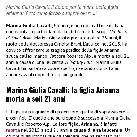
Marina Giulia Cavalli, il dolore per la morte della figlia
Arianna: “Ecco come faccio a sopravvivere…”
Marina Giulia Cavalli
, 65 anni, è una nota attrice italiana,
conosciuta in particolare da tutti i fan della soap “
Un Posto
al Sole”
, dove Marina Giulia interpreta, da oltre 25 anni, il
ruolo della dottoressa Ornella Bruni. L’attrice, nel 2015, ha
dovuto affrontare la tragica perdita della figlia Arianna,
avuta dall’ex marito, l’attore Roberto Alpi, e morta a soli 21
anni a causa di una leucemia. A
“Vanity Fair”
, Marina Giulia
Cavalli ha parlato a cuore aperto, rivelando come fa ad
andare avanti dopo il lutto più grande.
Marina Giulia Cavalli: la figlia Arianna
morta a soli 21 anni
E’ la paura più grande di un genitore, quella di sopravvivere ai
propri figli. E’ quello che purtroppo è successo a Marina Giulia
Cavalli e Roberto Alpi. La loro figlia,
Arianna,
è infatti
morta
nel 2015 a soli 21 anni
a causa di una leucemia.
Un
dolore quasi impossibile da spiegare, che ha segnato per