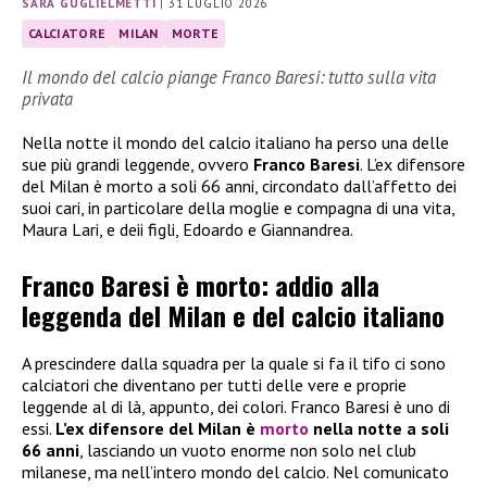
SARA GUGLIELMETTI
|
31 LUGLIO 2026
CALCIATORE
MILAN
MORTE
Il mondo del calcio piange Franco Baresi: tutto sulla vita
privata
Nella notte il mondo del calcio italiano ha perso una delle
sue più grandi leggende, ovvero
Franco Baresi
. L’ex difensore
del Milan è morto a soli 66 anni, circondato dall’affetto dei
suoi cari, in particolare della moglie e compagna di una vita,
Maura Lari, e deii figli, Edoardo e Giannandrea.
Franco Baresi è morto: addio alla
leggenda del Milan e del calcio italiano
A prescindere dalla squadra per la quale si fa il tifo ci sono
calciatori che diventano per tutti delle vere e proprie
leggende al di là, appunto, dei colori. Franco Baresi è uno di
essi.
L’ex difensore del Milan è
morto
nella notte a soli
66 anni
, lasciando un vuoto enorme non solo nel club
milanese, ma nell’intero mondo del calcio. Nel comunicato