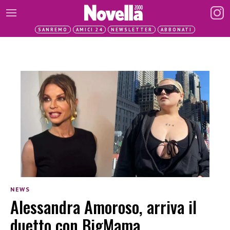
SANREMO
AMICI 24
NEWSLETTER
ABBONATI
NEWS
Alessandra Amoroso, arriva il
duetto con BigMama