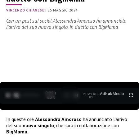
VINCENZO CHIANESE
|
25 MAGGIO 2024
Con un post sui social Alessandra Amoroso ha annunciato
l’arrivo del suo nuovo singolo, in duetto con BigMama
0:30 /
Ad
hub
Media
POWERED
1
/
2
3:35
BY
In queste ore
Alessandra Amoroso
ha annunciato l’arrivo
del suo
nuovo singolo
, che sarà in collaborazione con
BigMama
.