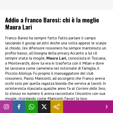
Addio a Franco Baresi: chi è la moglie
Maura Lari
Franco Baresi ha sempre fatto fatto parlare il campo
lasciando il gossip ad altri. Anche una volta appese le scarpe
al chiodo, l’ex difensore rossonero ha sempre mantenuto un
profilo basso, all’insegna della privacy. Accanto a lui c’è
sempre stata la moglie,
Maura Lari,
conosciuta in Toscana,
a Montevarchi, dove lui era in trasferta con il Milan e dove
lei lavorava come cameriera nel ristornate di famiglia, il
Piccolo Alleluja. Fu proprio il massaggiatore del club
rossonero, Paolo Mariconti, ad accorgersi che Franco aveva
occhi solo per quella ragazza bionda che serviva ai tavoli. In
un’intervista rilasciata qualche anno fa al
Corriere della Sera
,
lo stesso ex numero 6 aveva raccontato l’incontro con sua
moglie, ricordando come Mariconti favorì la loro
conoscenza. Il massaggiatore, infatti, avrebbe detto voce
alta:
“Signorina, per favore, serva prima lui, perché è il capitano”.