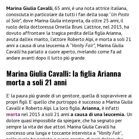
Marina Giulia Cavalli
, 65 anni, è una nota attrice italiana,
conosciuta in particolare da tutti i fan della soap “
Un Posto
al Sole”
, dove Marina Giulia interpreta, da oltre 25 anni, il
ruolo della dottoressa Ornella Bruni. L’attrice, nel 2015, ha
dovuto affrontare la tragica perdita della figlia Arianna,
avuta dall’ex marito, l’attore Roberto Alpi, e morta a soli 21
anni a causa di una leucemia. A
“Vanity Fair”
, Marina Giulia
Cavalli ha parlato a cuore aperto, rivelando come fa ad
andare avanti dopo il lutto più grande.
Marina Giulia Cavalli: la figlia Arianna
morta a soli 21 anni
E’ la paura più grande di un genitore, quella di sopravvivere ai
propri figli. E’ quello che purtroppo è successo a Marina Giulia
Cavalli e Roberto Alpi. La loro figlia,
Arianna,
è infatti
morta
nel 2015 a soli 21 anni
a causa di una leucemia.
Un
dolore quasi impossibile da spiegare, che ha segnato per
sempre la vita dei due attori. Marina Giulia Cavalli ha
concesso una lunga e toccante intervista a
“Vanity Fai
r”,