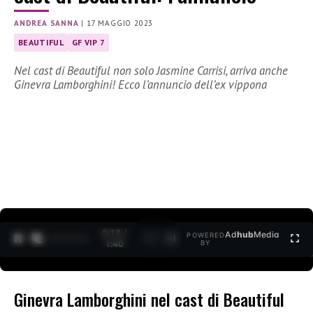
ANDREA SANNA
|
17 MAGGIO 2023
BEAUTIFUL
GF VIP 7
Nel cast di Beautiful non solo Jasmine Carrisi, arriva anche
Ginevra Lamborghini! Ecco l’annuncio dell’ex vippona
0:15 /
Ad
hub
Media
POWERED
1
/
2
1:40
BY
Ginevra Lamborghini nel cast di Beautiful