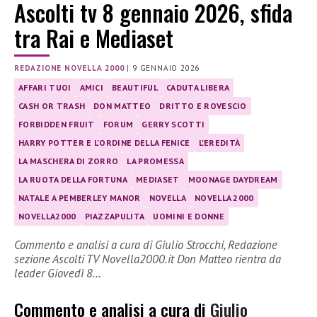
Ascolti tv 8 gennaio 2026, sfida
tra Rai e Mediaset
REDAZIONE NOVELLA 2000
|
9 GENNAIO 2026
AFFARI TUOI
AMICI
BEAUTIFUL
CADUTA LIBERA
CASH OR TRASH
DON MATTEO
DRITTO E ROVESCIO
FORBIDDEN FRUIT
FORUM
GERRY SCOTTI
HARRY POTTER E L’ORDINE DELLA FENICE
L'EREDITÀ
LA MASCHERA DI ZORRO
LA PROMESSA
LA RUOTA DELLA FORTUNA
MEDIASET
MOONAGE DAYDREAM
NATALE A PEMBERLEY MANOR
NOVELLA
NOVELLA 2000
NOVELLA2000
PIAZZAPULITA
UOMINI E DONNE
Commento e analisi a cura di Giulio Strocchi, Redazione
sezione Ascolti TV Novella2000.it Don Matteo rientra da
leader Giovedì 8…
Commento e analisi a cura di
Giulio