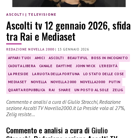
ASCOLTI
|
TELEVISIONE
Ascolti tv 12 gennaio 2026, sfida
tra Rai e Mediaset
REDAZIONE NOVELLA 2000
|
13 GENNAIO 2026
AFFARI TUOI
AMICI
ASCOLTI
BEAUTIFUL
BOSS IN INCOGNITO
CADUTA LIBERA
CANALE
DAYTIME
JOHN WICK
L'EREDITÀ
LA PRESIDE
LA RUOTA DELLA FORTUNA
LO STATO DELLE COSE
MEDIASET
NOVELLA
NOVELLA 2000
NOVELLA2000
PUTIN
QUARTA REPUBBLICA
RAI
SHARE
UN POSTO AL SOLE
ZELIG
Commento e analisi a cura di Giulio Strocchi, Redazione
sezione Ascolti TV Novella2000.it La Preside vola al 27%,
Zelig resiste…
Commento e analisi a cura di
Giulio