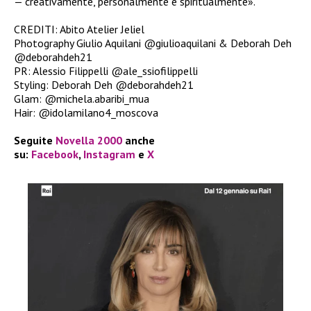
— creativamente, personalmente e spiritualmente».
CREDITI: Abito Atelier Jeliel
Photography Giulio Aquilani @giulioaquilani & Deborah Deh
@deborahdeh21
PR: Alessio Filippelli @ale_ssiofilippelli
Styling: Deborah Deh @deborahdeh21
Glam: @michela.abaribi_mua
Hair: @idolamilano4_moscova
Seguite
Novella 2000
anche
su:
Facebook
,
Instagram
e
X