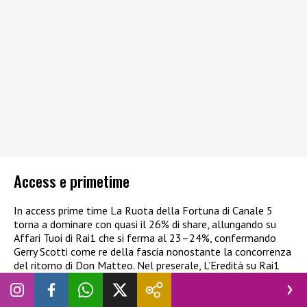
Access e primetime
In access prime time La Ruota della Fortuna di Canale 5
torna a dominare con quasi il 26% di share, allungando su
Affari Tuoi di Rai1 che si ferma al 23–24%, confermando
Gerry Scotti come re della fascia nonostante la concorrenza
del ritorno di Don Matteo. Nel preserale, L’Eredità su Rai1
mantiene il primato con oltre il 28% di share per il gioco
principale (dopo La Sfida dei 7 al 24,5%), mentre Caduta
Libera su Canale 5 resta stabile al 16–18%, a distanza ma