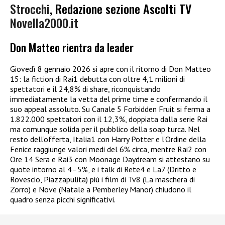
Strocchi
, Redazione sezione Ascolti TV
Novella2000.it
Don Matteo rientra da leader
Giovedì 8 gennaio 2026 si apre con il ritorno di Don Matteo
15: la fiction di Rai1 debutta con oltre 4,1 milioni di
spettatori e il 24,8% di share, riconquistando
immediatamente la vetta del prime time e confermando il
suo appeal assoluto. Su Canale 5 Forbidden Fruit si ferma a
1.822.000 spettatori con il 12,3%, doppiata dalla serie Rai
ma comunque solida per il pubblico della soap turca. Nel
resto dell’offerta, Italia1 con Harry Potter e l’Ordine della
Fenice raggiunge valori medi del 6% circa, mentre Rai2 con
Ore 14 Sera e Rai3 con Moonage Daydream si attestano su
quote intorno al 4–5%, e i talk di Rete4 e La7 (Dritto e
Rovescio, Piazzapulita) più i film di Tv8 (La maschera di
Zorro) e Nove (Natale a Pemberley Manor) chiudono il
quadro senza picchi significativi.