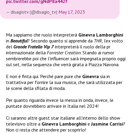
pic.twitter.com/gNdP8a442f
— disagiotv (@disagio_tv)
May 17, 2023
Ma sappiamo che ruolo interpreterà
Ginevra Lamborghini
in
Beautiful
? Secondo quanto si apprende da
THR
, l’ex volto
del
Grande Fratello Vip 7
interpreterà il ruolo della pr
internazionale della
Forrester Creation
. Stando ai rumor
sembrerebbe poi che l’influencer sarà impegnata proprio oggi
sul set, nella sequenza che verrà girata a Piazza Navona.
E non è finta qui. Perché pare pure che
Ginevra
sia in
trattativa per fornire la sua musica, che sarà utilizzata per
le scene della sfilata di moda.
Per quanto riguarda invece la messa in onda, invece, le
puntate dovrebbero arrivare in Italia nel 2024!
Ci saranno altre guest star italiane all’interno dello show
televisivo oltre a
Ginevra Lamborghini
e
Jasmine Carrisi
?
Non ci resta che attendere per scoprirlo!