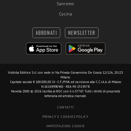
Sanremo
Cucina
ABBONATI
NEWSLETTER
Visibilia Editrice S.r.l.
con sede in Via Privata Giovannino De Grassi 12/12A, 20123
Milano.
Capitale sociale € 100.000,00 I.V. - C.F./P.IVA ed iscrizione alla C.C.I.A.A. di Milano
N.10269990965 - REA MI-2519578.
Novella 2000 © 2026. Iscritta al ROC con il n.37767. Tutti i diritti di proprietà
letteraria ed artistica riservati.
CONTATTI
PRIVACY E COOKIES POLICY
IMPOSTAZIONI COOKIE