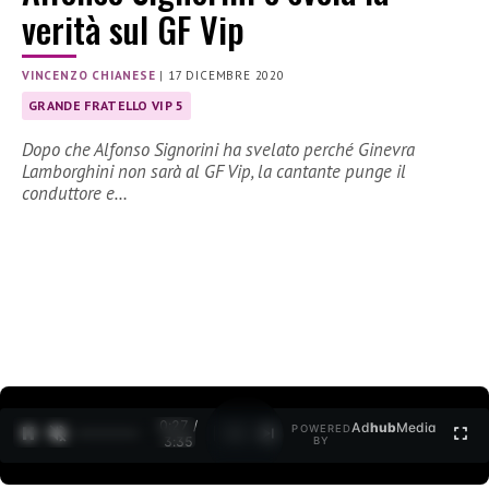
verità sul GF Vip
VINCENZO CHIANESE
|
17 DICEMBRE 2020
GRANDE FRATELLO VIP 5
Dopo che Alfonso Signorini ha svelato perché Ginevra
Lamborghini non sarà al GF Vip, la cantante punge il
conduttore e…
0:27 /
Ad
hub
Media
POWERED
1
/
2
3:35
BY