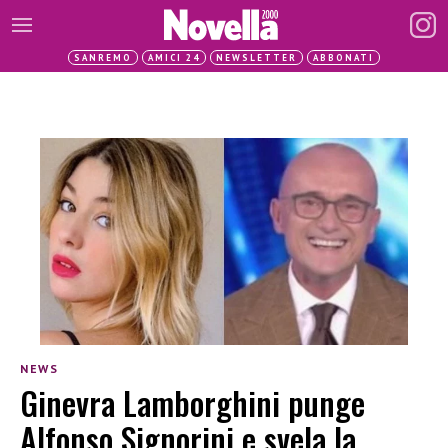
SANREMO
AMICI 24
NEWSLETTER
ABBONATI
NEWS
Ginevra Lamborghini punge
Alfonso Signorini e svela la