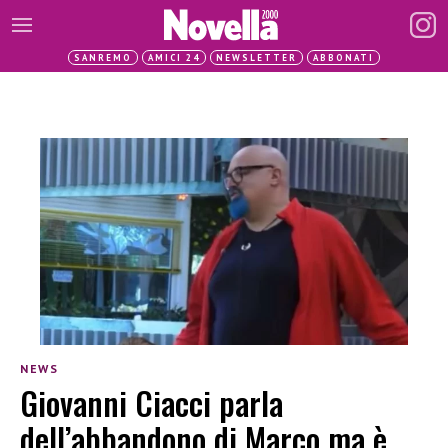
SANREMO
AMICI 24
NEWSLETTER
ABBONATI
NEWS
Giovanni Ciacci parla
dell’abbandono di Marco ma è