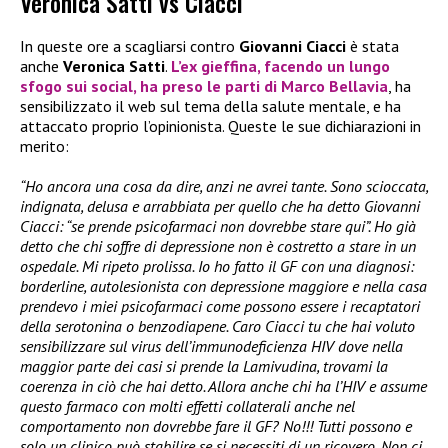
Veronica Satti vs Ciacci
In queste ore a scagliarsi contro
Giovanni Ciacci
è stata
anche
Veronica Satti
.
L’ex gieffina, facendo un lungo
sfogo sui social, ha preso le parti di
Marco Bellavia
, ha
sensibilizzato il web sul tema della salute mentale, e ha
attaccato proprio l’opinionista. Queste le sue dichiarazioni in
merito:
“Ho ancora una cosa da dire, anzi ne avrei tante. Sono scioccata,
indignata, delusa e arrabbiata per quello che ha detto Giovanni
Ciacci: “se prende psicofarmaci non dovrebbe stare qui”. Ho già
detto che chi soffre di depressione non è costretto a stare in un
ospedale. Mi ripeto prolissa. Io ho fatto il GF con una diagnosi:
borderline, autolesionista con depressione maggiore e nella casa
prendevo i miei psicofarmaci come possono essere i recaptatori
della serotonina o benzodiapene. Caro Ciacci tu che hai voluto
sensibilizzare sul virus dell’immunodeficienza HIV dove nella
maggior parte dei casi si prende la Lamivudina, trovami la
coerenza in ciò che hai detto. Allora anche chi ha l’HIV e assume
questo farmaco con molti effetti collaterali anche nel
comportamento non dovrebbe fare il GF? No!!! Tutti possono e
solo un clinico può stabilire se si necessiti di un ricovero. Non ci