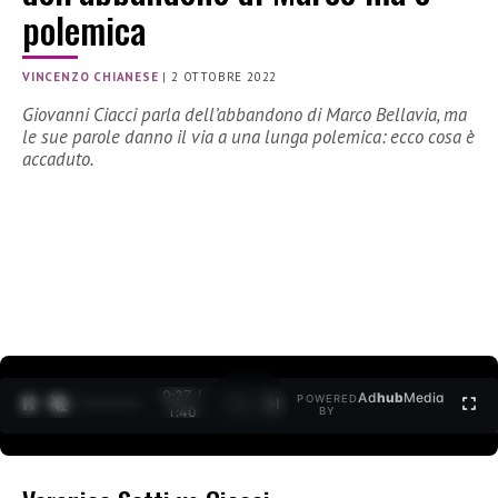
polemica
VINCENZO CHIANESE
|
2 OTTOBRE 2022
Giovanni Ciacci parla dell’abbandono di Marco Bellavia, ma
le sue parole danno il via a una lunga polemica: ecco cosa è
accaduto.
0:27 /
Ad
hub
Media
POWERED
1
/
2
1:40
BY