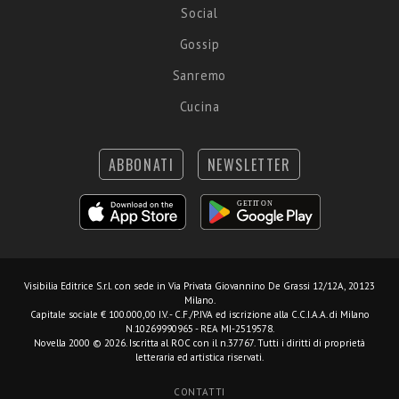
Social
Gossip
Sanremo
Cucina
ABBONATI
NEWSLETTER
Visibilia Editrice S.r.l.
con sede in Via Privata Giovannino De Grassi 12/12A, 20123
Milano.
Capitale sociale € 100.000,00 I.V. - C.F./P.IVA ed iscrizione alla C.C.I.A.A. di Milano
N.10269990965 - REA MI-2519578.
Novella 2000 © 2026. Iscritta al ROC con il n.37767. Tutti i diritti di proprietà
letteraria ed artistica riservati.
CONTATTI