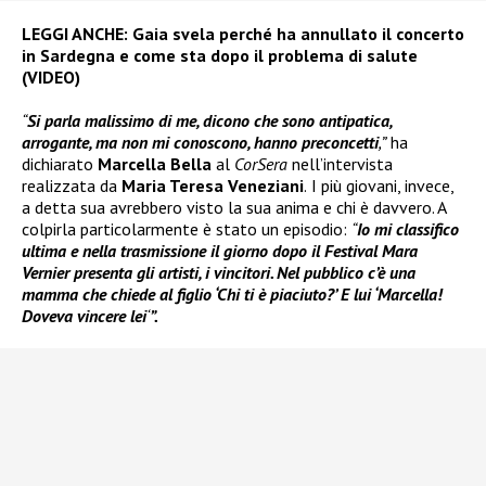
LEGGI ANCHE:
Gaia svela perché ha annullato il concerto
in Sardegna e come sta dopo il problema di salute
(VIDEO)
“
Si parla malissimo di me, dicono che sono antipatica,
arrogante, ma non mi conoscono, hanno preconcetti
,”
ha
dichiarato
Marcella Bella
al
CorSera
nell’intervista
realizzata da
Maria Teresa Veneziani
.
I più giovani, invece,
a detta sua avrebbero visto la sua anima e chi è davvero. A
colpirla particolarmente è stato un episodio:
“
Io mi classifico
ultima e nella trasmissione il giorno dopo il Festival Mara
Vernier presenta gli artisti, i vincitori. Nel pubblico c’è una
mamma che chiede al figlio ‘Chi ti è piaciuto?’ E lui ‘Marcella!
Doveva vincere lei
‘
”.