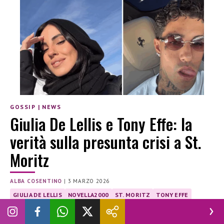
GOSSIP
|
NEWS
Giulia De Lellis e Tony Effe: la
verità sulla presunta crisi a St.
Moritz
ALBA COSENTINO
|
3 MARZO 2026
GIULIA DE LELLIS
NOVELLA2000
ST. MORITZ
TONY EFFE
Giulia De Lellis rompe il silenzio via social e conferma