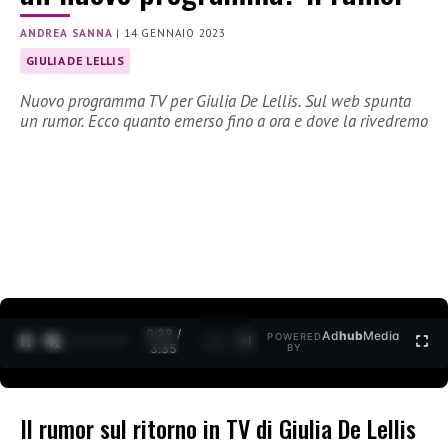
ANDREA SANNA
|
14 GENNAIO 2023
GIULIA DE LELLIS
Nuovo programma TV per Giulia De Lellis. Sul web spunta
un rumor. Ecco quanto emerso fino a ora e dove la rivedremo
0:30 /
Ad
hub
Media
POWERED
1
/
2
3:35
BY
Il rumor sul ritorno in TV di Giulia De Lellis