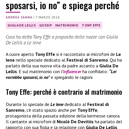
sposarsi, io no” e spiega perché
ANDREA SANNA
|
7 MARZO 2026
GIULIA DE LELLIS
GOSSIP
MATRIMONIO
TONY EFFE
Cosa ha detto Tony Effe a proposito delle nozze con Giulia
De Lellis a Le Iene
A cuore aperto
Tony Effe
si è raccontato ai microfoni de
Le
Iene
nello speciale dedicato al
Festival di Sanremo
. Qui ha
parlato della sua nuova vita da padre accanto a
Giulia De
Lellis
. E sul matrimonio con
l’influencer
ha confidato:
“Lei
vorrebbe sposarsi, io no”
e spiegando le ragioni.
Tony Effe: perché è contrario al matrimonio
Durante lo speciale de
Le Iene
dedicato al
Festival di
Sanremo
, c’è stato spazio anche per
Tony Effe
,
protagonista della passata edizione della kermesse canora.
Il cantante ai microfoni di
Nicolò De Devitiis
ha parlato del
rapporto con sua figlia e la relazione con
Giulia De Lellis
,