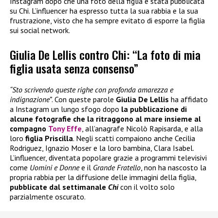
Instagram dopo che una foto della figlia è stata pubblicata
su Chi. L’influencer ha espresso tutta la sua rabbia e la sua
frustrazione, visto che ha sempre evitato di esporre la figlia
sui social network.
Giulia De Lellis contro Chi: “La foto di mia
figlia usata senza consenso”
“Sto scrivendo queste righe con profonda amarezza e
indignazione”
. Con queste parole
Giulia De Lellis
ha affidato
a Instagram un lungo sfogo dopo
la pubblicazione di
alcune fotografie che la ritraggono al mare insieme al
compagno
Tony Effe
, all’anagrafe Nicolò Rapisarda, e alla
loro
figlia Priscilla
. Negli scatti compaiono anche Cecilia
Rodriguez, Ignazio Moser e la loro bambina, Clara Isabel.
L’influencer, diventata popolare grazie a programmi televisivi
come
Uomini e Donne
e il
Grande Fratello
, non ha nascosto la
propria rabbia per la diffusione delle immagini della figlia,
pubblicate dal settimanale
Chi
con il volto solo
parzialmente oscurato.