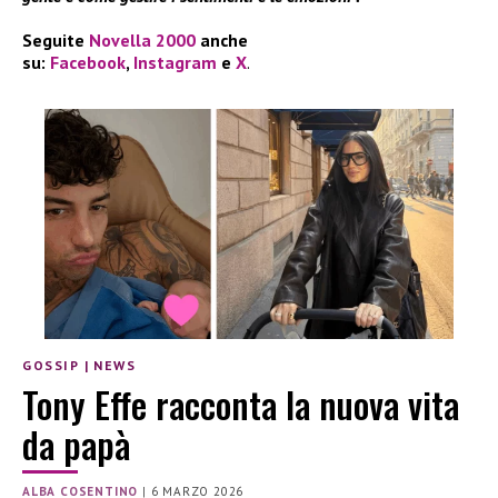
Seguite
Novella 2000
anche
su:
Facebook
,
Instagram
e
X
.
GOSSIP
|
NEWS
Tony Effe racconta la nuova vita
da papà
ALBA COSENTINO
|
6 MARZO 2026