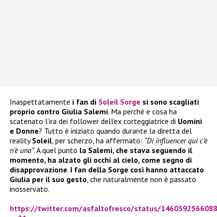
Inaspettatamente
i fan di
Soleil Sorge
si sono scagliati
proprio contro Giulia Salemi
. Ma perché e cosa ha
scatenato l’ira dei follower dell’ex corteggiatrice di
Uomini
e Donne
? Tutto è iniziato quando durante la diretta del
reality
Soleil
, per scherzo, ha affermato:
“Di influencer qui c’è
n’è una”
. A quel punto
la Salemi, che stava seguendo il
momento, ha alzato gli occhi al cielo, come segno di
disapprovazione
.
I fan della Sorge così hanno attaccato
Giulia per il suo gesto
, che naturalmente non è passato
inosservato.
https://twitter.com/asfaltofresco/status/146039256608