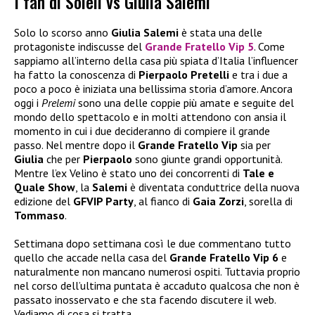
I fan di Soleil vs Giulia Salemi
Solo lo scorso anno
Giulia Salemi
è stata una delle
protagoniste indiscusse del
Grande Fratello Vip 5
. Come
sappiamo all’interno della casa più spiata d’Italia l’influencer
ha fatto la conoscenza di
Pierpaolo Pretelli
e tra i due a
poco a poco è iniziata una bellissima storia d’amore. Ancora
oggi i
Prelemi
sono una delle coppie più amate e seguite del
mondo dello spettacolo e in molti attendono con ansia il
momento in cui i due decideranno di compiere il grande
passo. Nel mentre dopo il
Grande Fratello Vip
sia per
Giulia
che per
Pierpaolo
sono giunte grandi opportunità.
Mentre l’ex Velino è stato uno dei concorrenti di
Tale e
Quale Show
, la
Salemi
è diventata conduttrice della nuova
edizione del
GFVIP Party
, al fianco di
Gaia Zorzi
, sorella di
Tommaso
.
Settimana dopo settimana così le due commentano tutto
quello che accade nella casa del
Grande Fratello Vip 6
e
naturalmente non mancano numerosi ospiti. Tuttavia proprio
nel corso dell’ultima puntata è accaduto qualcosa che non è
passato inosservato e che sta facendo discutere il web.
Vediamo di cosa si tratta.