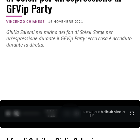
GFVip Party
VINCENZO CHIANESE
|
16 NOVEMBRE 2021
Giulia Salemi nel mirino dei fan di Soleil Sorge per
un’espressione durante il GFVip Party: ecco cosa è accaduto
durante la diretta.
0:12 /
Ad
hub
Media
POWERED
1
/
2
1:40
BY