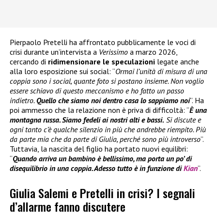
Pierpaolo Pretelli ha affrontato pubblicamente le voci di
crisi durante un’intervista a
Verissimo
a marzo 2026,
cercando di
ridimensionare le speculazioni
legate anche
alla loro esposizione sui social: “
Ormai l’unità di misura di una
coppia sono i social, quante foto si postano insieme. Non voglio
essere schiavo di questo meccanismo e ho fatto un passo
indietro.
Quello che siamo noi dentro casa lo sappiamo noi
”. Ha
poi ammesso che la relazione non è priva di difficoltà: “
È una
montagna russa. Siamo fedeli ai nostri alti e bassi.
Si discute e
ogni tanto c’è qualche silenzio in più che andrebbe riempito. Più
da parte mia che da parte di Giulia, perché sono più introverso
”.
Tuttavia, la nascita del figlio ha portato nuovi equilibri:
“
Quando arriva un bambino è bellissimo, ma porta un po’ di
disequilibrio in una coppia. Adesso tutto è in funzione di
Kian
”.
Giulia Salemi e Pretelli in crisi? I segnali
d’allarme fanno discutere