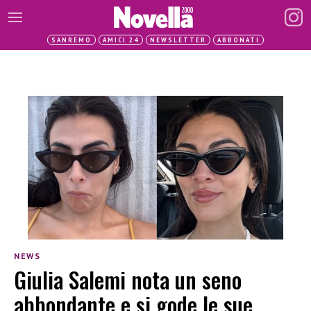
SANREMO
AMICI 24
NEWSLETTER
ABBONATI
NEWS
Giulia Salemi nota un seno
abbondante e si gode le sue