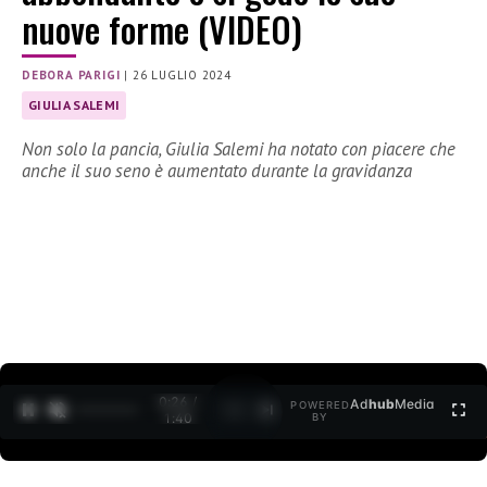
nuove forme (VIDEO)
DEBORA PARIGI
|
26 LUGLIO 2024
GIULIA SALEMI
Non solo la pancia, Giulia Salemi ha notato con piacere che
anche il suo seno è aumentato durante la gravidanza
0:28 /
Ad
hub
Media
POWERED
1
/
2
1:40
BY