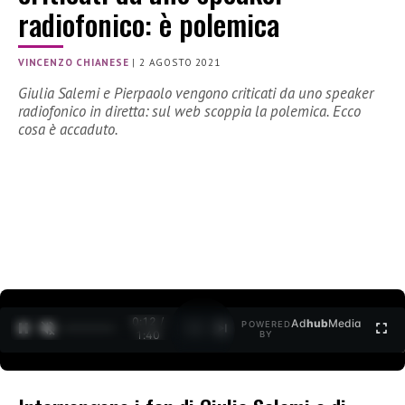
radiofonico: è polemica
VINCENZO CHIANESE
|
2 AGOSTO 2021
Giulia Salemi e Pierpaolo vengono criticati da uno speaker
radiofonico in diretta: sul web scoppia la polemica. Ecco
cosa è accaduto.
0:13 /
Ad
hub
Media
POWERED
1
/
2
1:40
BY