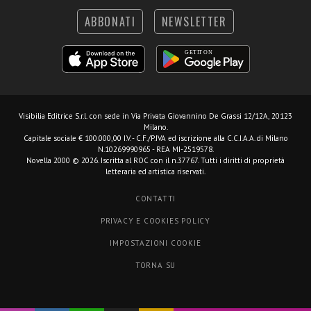
ABBONATI
NEWSLETTER
Visibilia Editrice S.r.l.
con sede in Via Privata Giovannino De Grassi 12/12A, 20123
Milano.
Capitale sociale € 100.000,00 I.V. - C.F./P.IVA ed iscrizione alla C.C.I.A.A. di Milano
N.10269990965 - REA MI-2519578.
Novella 2000 © 2026. Iscritta al ROC con il n.37767. Tutti i diritti di proprietà
letteraria ed artistica riservati.
CONTATTI
PRIVACY E COOKIES POLICY
IMPOSTAZIONI COOKIE
TORNA SU