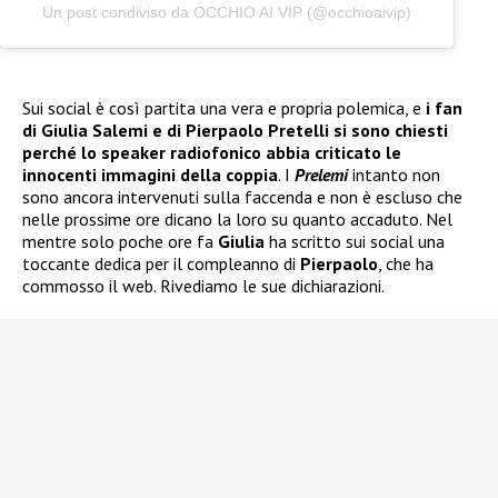
Un post condiviso da OCCHIO AI VIP (@occhioaivip)
Sui social è così partita una vera e propria polemica, e
i fan
di Giulia Salemi e di Pierpaolo Pretelli si sono chiesti
perché lo speaker radiofonico abbia criticato le
innocenti immagini della coppia
. I
Prelemi
intanto non
sono ancora intervenuti sulla faccenda e non è escluso che
nelle prossime ore dicano la loro su quanto accaduto. Nel
mentre solo poche ore fa
Giulia
ha scritto sui social una
toccante dedica per il compleanno di
Pierpaolo
, che ha
commosso il web. Rivediamo le sue dichiarazioni.