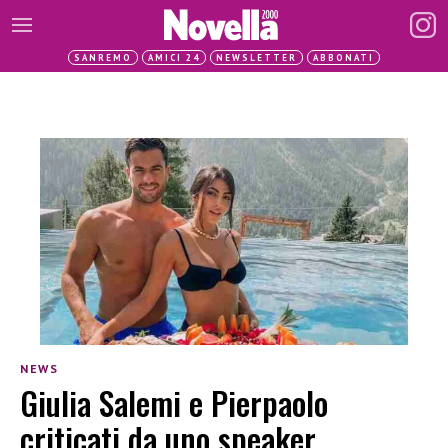
SANREMO
AMICI 24
NEWSLETTER
ABBONATI
NEWS
Giulia Salemi e Pierpaolo
criticati da uno speaker