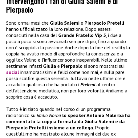
Intervengono i fan di Giulia Salemi e di
Pierpaolo
Sono ormai mesi che
Giulia Salemi
e
Pierpaolo Pretelli
hanno ufficializzato la loro relazione. Dopo essersi
conosciuti nella casa del
Grande Fratello Vip 5
, i due a
poco a poco si sono avvicinati sempre di più, fino a quando
non è scoppiata la passione. Anche dopo la fine del reality la
coppia ha avuto modo di approfondire la conoscenza e a
oggi l’ex Velino e l’influencer sono inseparabili. Nelle ultime
settimane infatti
Giulia
e
Pierpaolo
si sono mostrati sui
social
innamoratissimi e felici come non mai, e nulla pare
possa scalfire questa serenità. Tuttavia nelle ultime ore è
accaduto qualcosa che ha portato i
Prelemi
al centro
dell’attenzione mediatica, non per loro volontà. Andiamo a
scoprire cosa è accaduto.
Tutto è iniziato quando nel corso di un programma
radiofonico su
Radio Norba
lo speaker Antonio Malerba ha
commentato la coppia formata da Giulia Salemi e da
Pierpaolo Pretelli insieme a un collega
. Proprio
quest’ultimo ha mostrato alcune immagini dei due ex