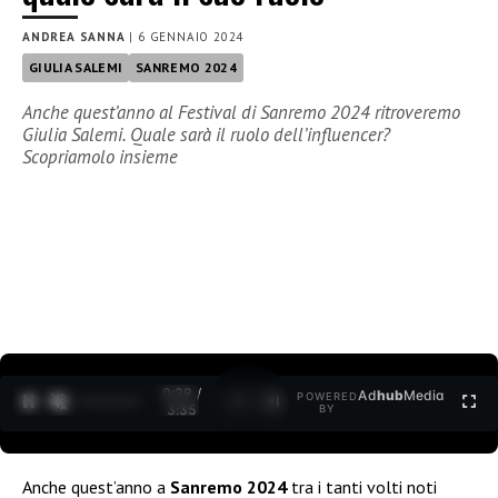
ANDREA SANNA
|
6 GENNAIO 2024
GIULIA SALEMI
SANREMO 2024
Anche quest’anno al Festival di Sanremo 2024 ritroveremo
Giulia Salemi. Quale sarà il ruolo dell’influencer?
Scopriamolo insieme
0:30 /
Ad
hub
Media
POWERED
1
/
2
3:35
BY
Anche quest’anno a
Sanremo 2024
tra i tanti volti noti