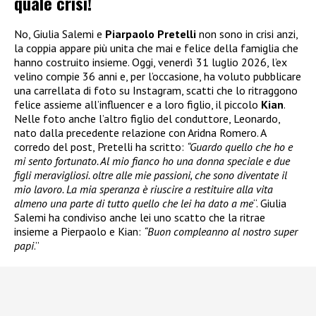
quale crisi!
No, Giulia Salemi e
Piarpaolo Pretelli
non sono in crisi anzi,
la coppia appare più unita che mai e felice della famiglia che
hanno costruito insieme. Oggi, venerdì 31 luglio 2026, l’ex
velino compie 36 anni e, per l’occasione, ha voluto pubblicare
una carrellata di foto su Instagram, scatti che lo ritraggono
felice assieme all’influencer e a loro figlio, il piccolo
Kian
.
Nelle foto anche l’altro figlio del conduttore, Leonardo,
nato dalla precedente relazione con Aridna Romero. A
corredo del post, Pretelli ha scritto:
“Guardo quello che ho e
mi sento fortunato. Al mio fianco ho una donna speciale e due
figli meravigliosi. oltre alle mie passioni, che sono diventate il
mio lavoro. La mia speranza è riuscire a restituire alla vita
almeno una parte di tutto quello che lei ha dato a me
“. Giulia
Salemi ha condiviso anche lei uno scatto che la ritrae
insieme a Pierpaolo e Kian:
“Buon compleanno al nostro super
papi
.”