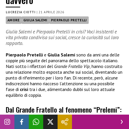
LUCREZIA CIOTTI
|
21 APRILE 2026
AMORE
GIULIA SALEMI
PIERPAOLO PRETELLI
Giulia Salemi e Pierpaolo Pretelli in crisi? Voci insistenti e
vita privata condivisa sui social, cresce la curiosità sul loro
rapporto.
Pierpaolo Pretelli
e
Giulia Salemi
sono da anni una delle
coppie più seguite del panorama dello spettacolo italiano.
Nati sotto i riflettori del
Grande Fratello Vip
, hanno costruito
una relazione molto esposta anche sui social, diventando un
punto di riferimento per i loro fan. Di recente, però, alcune
indiscrezioni hanno riacceso l’attenzione su una possibile
fase di
crisi
tra i due, alimentando dubbi sul loro attuale
equilibrio di coppia.
Dal Grande Fratello al fenomeno “Prelemi”:
l’amore tra Giulia Salemi e Pierpaolo
Pretelli