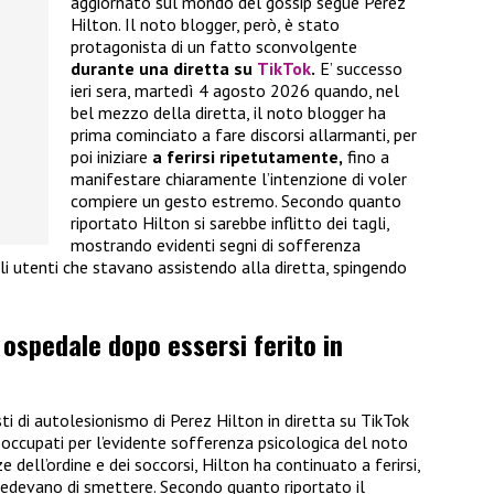
aggiornato sul mondo del gossip segue Perez
Hilton. Il noto blogger, però, è stato
protagonista di un fatto sconvolgente
durante una diretta su
TikTok
.
E’ successo
ieri sera, martedì 4 agosto 2026 quando, nel
bel mezzo della diretta, il noto blogger ha
prima cominciato a fare discorsi allarmanti, per
poi iniziare
a ferirsi ripetutamente,
fino a
manifestare chiaramente l’intenzione di voler
compiere un gesto estremo. Secondo quanto
riportato Hilton si sarebbe inflitto dei tagli,
mostrando evidenti segni di sofferenza
li utenti che stavano assistendo alla diretta, spingendo
 ospedale dopo essersi ferito in
ti di autolesionismo di Perez Hilton in diretta su TikTok
eoccupati per l’evidente sofferenza psicologica del noto
ze dell’ordine e dei soccorsi, Hilton ha continuato a ferirsi,
chiedevano di smettere. Secondo quanto riportato il