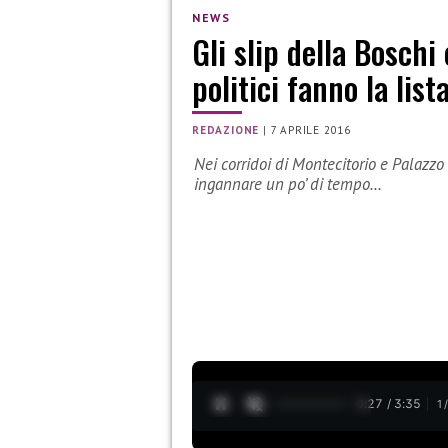
NEWS
Gli slip della Boschi 
politici fanno la list
REDAZIONE
|
7 APRILE 2016
Nei corridoi di Montecitorio e Palazzo
ingannare un po’ di tempo…
0:28 / 3:35
1