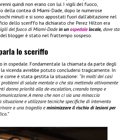
orenni quindi non erano con lui. I vigili del fuoco,
ffo della contea di Miami-Dade, dopo le numerose
ochi minuti e si sono appostati fuori dall’abitazione nel
fficio dello sceriffo ha dichiarato che Perez Hilton era
vigili del fuoco di Miami-Dade
in un
ospedale
locale,
dove sta
 del blogger è stato nel frattempo sospeso.
parla lo sceriffo
o in ospedale. Fondamentale la chiamata da parte degli
to la vicenda avrebbe potuto concludersi tragicamente. In
te come è stata gestita la situazione:
“In molti dei casi
r problemi di salute mentale o che sta mettendo attivamente
enti danno priorità alla de-escalation, creando tempo e
comunicazione. A meno che non ci sia una minaccia
a situazione e utilizzare tecniche specifiche di intervento
arrivare a una tragedia e
minimizzare il rischio di lesioni per
lico.”