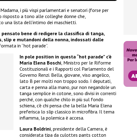
 Madama, i più vispi parlamentari e senatori (forse per
o risposto a tono alle colleghe donne che,
o una lista dell’intimo dei maschietti.
 pensato bene di redigere la classifica di tanga,
s, slip e mutandoni della nonna, indossati dalle
sformata in “hot parade”.
In pole position in questa “hot parade” c’è
Maria Elena Boschi
, Ministro per le Riforme
Costituzionali e i Rapporti col Parlamento del
Governo Renzi. Bella, giovane, viso angelico,
lato B per molti non troppo sodo. I deputati,
carta e penna alla mano, pur non negandole un
tanga semplice in cotone, sono divisi in correnti
perché, con qualche chilo in più sul fondo
schiena, c’è chi pensa che la bella Maria Elena
preferisca lo slip classico in microfibra. Il tema
infiamma, la polemica è accesa.
Laura Boldrini
, presidente della Camera, è
considerata tipa da culottes pants cotton