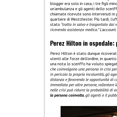
blogger era solo in casa, i tre figli min
un’ambulanza e gli agenti dello sceri
chiamate ricevute sono intervenuti in p
quartiere di Westchester. Più tardi, l’u
stato
“tratto in salvo e trasportato dai 
ricevendo assistenza medica.”
L’account
Perez Hilton in ospedale: 
Perez Hilton è stato dunque ricoverat
utenti alle forze dell’ordine, in quan
una nota lo sceriffo ha voluto spiega
che coinvolgono una persona in crisi pe
in pericolo la propria incolumità, gli ag
distanza e favorendo le opportunità di 
immediata per altre persone, rallentare l
nelle crisi può ridurre la probabilità di 
la persona coinvolta
, gli agenti e il pubb