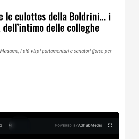
e le culottes della Boldrini… i
a dell’intimo delle colleghe
 Madama, i più vispi parlamentari e senatori (forse per
Ad
hub
Media
/
2
POWERED BY