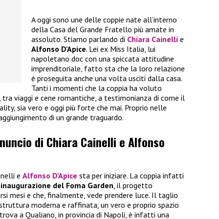
A oggi sono une delle coppie nate all’interno
della Casa del Grande Fratello più amate in
assoluto. Stiamo parlando di
Chiara Cainelli
e
Alfonso D’Apice
. Lei ex Miss Italia, lui
napoletano doc con una spiccata attitudine
imprenditoriale, fatto sta che la loro relazione
è proseguita anche una volta usciti dalla casa.
Tanti i momenti che la coppia ha voluto
i, tra viaggi e cene romantiche, a testimonianza di come il
ality, sia vero e oggi più forte che mai. Proprio nelle
raggiungimento di un grande traguardo.
nnuncio di Chiara Cainelli e Alfonso
inelli e
Alfonso D’Apice
sta per iniziare. La coppia infatti
’inaugurazione del Foma Garden
, il progetto
rsi mesi e che, finalmente, vede prendere luce. Il taglio
 struttura moderna e raffinata, un vero e proprio spazio
trova a Qualiano, in provincia di Napoli, è infatti una