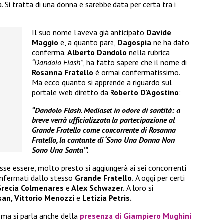
Si tratta di una donna e sarebbe data per certa tra i
Il suo nome l’aveva già anticipato
Davide
Maggio
e, a quanto pare,
Dagospia
ne ha dato
conferma.
Alberto Dandolo
nella rubrica
“Dandolo Flash”
, ha fatto sapere che il nome di
Rosanna Fratello
è ormai confermatissimo.
Ma ecco quanto si apprende a riguardo sul
portale web diretto da
Roberto D’Agostino
:
“Dandolo Flash. Mediaset in odore di santità: a
breve verrà ufficializzata la partecipazione al
Grande Fratello come concorrente di Rosanna
Fratello, la cantante di ‘Sono Una Donna Non
Sono Una Santa’”.
sse essere, molto presto si aggiungerà ai sei concorrenti
nfermati dallo stesso
Grande Fratello.
A oggi per certi
 Grecia Colmenares
e
Alex Schwazer.
A loro si
san, Vittorio Menozzi
e
Letizia Petris.
ma si parla anche della
presenza di
Giampiero Mughini