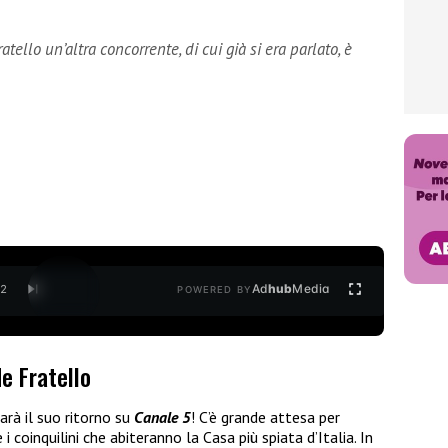
tello un’altra concorrente, di cui già si era parlato, è
Ad
hub
Media
/
2
POWERED BY
e Fratello
arà il suo ritorno su
Canale 5
! C’è grande attesa per
 coinquilini che abiteranno la Casa più spiata d’Italia. In