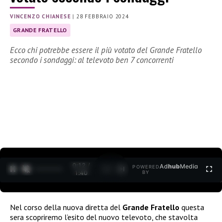
VINCENZO CHIANESE
|
28 FEBBRAIO 2024
GRANDE FRATELLO
Ecco chi potrebbe essere il più votato del Grande Fratello
secondo i sondaggi: al televoto ben 7 concorrenti
0:13 /
Ad
hub
Media
POWERED
1
/
2
1:40
BY
Nel corso della nuova diretta del
Grande Fratello
questa
sera scopriremo l’esito del nuovo televoto, che stavolta