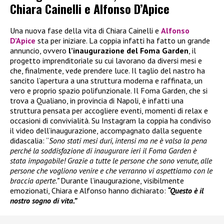
Chiara Cainelli e Alfonso D’Apice
Una nuova fase della vita di Chiara Cainelli e
Alfonso
D’Apice
sta per iniziare. La coppia infatti ha fatto un grande
annuncio, ovvero
l’inaugurazione del Foma Garden
, il
progetto imprenditoriale su cui lavorano da diversi mesi e
che, finalmente, vede prendere luce. Il taglio del nastro ha
sancito l’apertura a una struttura moderna e raffinata, un
vero e proprio spazio polifunzionale. Il Foma Garden, che si
trova a Qualiano, in provincia di Napoli, è infatti una
struttura pensata per accogliere eventi, momenti di relax e
occasioni di convivialità. Su Instagram la coppia ha condiviso
il video dell’inaugurazione, accompagnato dalla seguente
didascalia: “
Sono stati mesi duri, intensi ma ne è valsa la pena
perché la soddisfazione di inaugurare ieri il Foma Garden è
stata impagabile! Grazie a tutte le persone che sono venute, alle
persone che vogliono venire e che verranno vi aspettiamo con le
braccia aperte.”
Durante l’inaugurazione, visibilmente
emozionati, Chiara e Alfonso hanno dichiarato:
“Questo è il
nostro sogno di vita.”