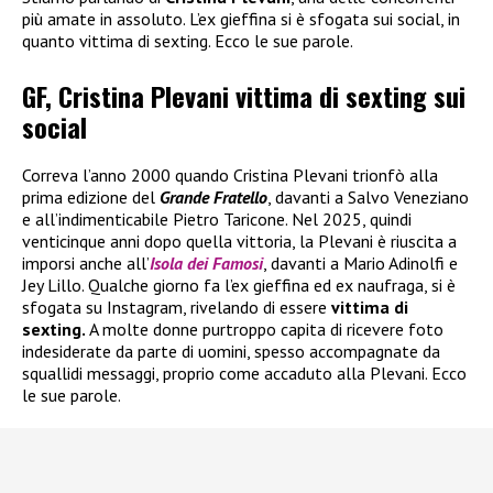
più amate in assoluto. L’ex gieffina si è sfogata sui social, in
quanto vittima di sexting. Ecco le sue parole.
GF, Cristina Plevani vittima di sexting sui
social
Correva l’anno 2000 quando Cristina Plevani trionfò alla
prima edizione del
Grande Fratello
, davanti a Salvo Veneziano
e all’indimenticabile Pietro Taricone. Nel 2025, quindi
venticinque anni dopo quella vittoria, la Plevani è riuscita a
imporsi anche all’
Isola dei Famosi
, davanti a Mario Adinolfi e
Jey Lillo. Qualche giorno fa l’ex gieffina ed ex naufraga, si è
sfogata su Instagram, rivelando di essere
vittima di
sexting.
A molte donne purtroppo capita di ricevere foto
indesiderate da parte di uomini, spesso accompagnate da
squallidi messaggi, proprio come accaduto alla Plevani. Ecco
le sue parole.