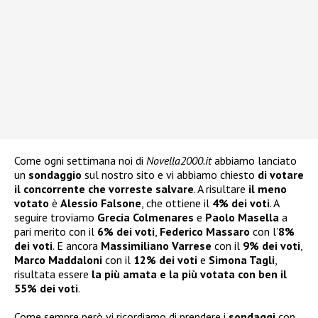
Come ogni settimana noi di
Novella2000.it
abbiamo lanciato
un
sondaggio
sul nostro sito e vi abbiamo chiesto
di votare
il concorrente che vorreste salvare
. A risultare
il meno
votato
è
Alessio Falsone
, che ottiene il
4% dei voti
. A
seguire troviamo
Grecia Colmenares
e
Paolo Masella
a
pari merito con il
6% dei voti
,
Federico Massaro
con l’
8%
dei voti
. E ancora
Massimiliano Varrese
con il
9% dei voti
,
Marco Maddaloni
con il
12% dei voti
e
Simona Tagli
,
risultata essere
la più amata e la più votata con ben il
55% dei voti
.
Come sempre però vi ricordiamo di prendere i
sondaggi
con