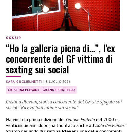
GOSSIP
“Ho la galleria piena di…”, l’ex
concorrente del GF vittima di
sexting sui social
SARA GUGLIELMETTI
|
8 LUGLIO 2026
CRISTINA PLEVANI
GRANDE FRATELLO
Cristina Plevani, storica concorrente del GF, si è sfogata sui
social: “Ricevo foto intime sui social”
Ha vinto la prima edizione del
Grande Fratello
nel 2000 e,
venticinque anni dopo, ha trionfato anche all’
Isola dei Famosi
.
Stiamo parlando di
Cristina Plevani
, una delle concorrenti