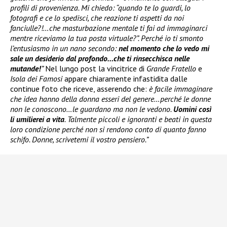
profili di provenienza. Mi chiedo: “quando te lo guardi, lo
fotografi e ce lo spedisci, che reazione ti aspetti da noi
fanciulle?!…che masturbazione mentale ti fai ad immaginarci
mentre riceviamo la tua posta virtuale?”. Perché io ti smonto
l’entusiasmo in un nano secondo:
nel momento che lo vedo mi
sale un desiderio dal profondo…che ti rinsecchisca nelle
mutande!
”
Nel lungo post la vincitrice di
Grande Fratello
e
Isola dei Famosi
appare chiaramente infastidita dalle
continue foto che riceve, asserendo che:
è facile immaginare
che idea hanno della donna esseri del genere…perché le donne
non le conoscono…le guardano ma non le vedono.
Uomini così
li umilierei a vita
. Talmente piccoli e ignoranti e beati in questa
loro condizione perché non si rendono conto di quanto fanno
schifo. Donne, scrivetemi il vostro pensiero.”