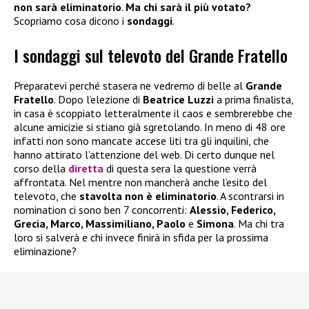
non sarà eliminatorio
.
Ma chi sarà il più votato?
Scopriamo cosa dicono i
sondaggi
.
I sondaggi sul televoto del Grande Fratello
Preparatevi perché stasera ne vedremo di belle al
Grande
Fratello
. Dopo l’elezione di
Beatrice Luzzi
a prima finalista,
in casa è scoppiato letteralmente il caos e sembrerebbe che
alcune amicizie si stiano già sgretolando. In meno di 48 ore
infatti non sono mancate accese liti tra gli inquilini, che
hanno attirato l’attenzione del web. Di certo dunque nel
corso della
diretta
di questa sera la questione verrà
affrontata. Nel mentre non mancherà anche l’esito del
televoto, che
stavolta non è eliminatorio
. A scontrarsi in
nomination ci sono ben 7 concorrenti:
Alessio, Federico,
Grecia, Marco, Massimiliano, Paolo
e
Simona
. Ma chi tra
loro si salverà e chi invece finirà in sfida per la prossima
eliminazione?