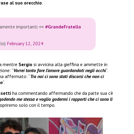
rase al suo orecchio
.
samente importanti. 👀
#GrandeFratello
llo)
February 12, 2024
ina mentre
Sergio
si avvicina alla gieffina e ammette in
ione: “
Vorrei tanto fare l’amore guardandoti negli occhi
“.
ha affermato: “
Tra noi ci sono stati discorsi che non ci
mo
“.
setti
ha commentando affermando che da parte sua c’è
godendo me stessa e voglio godermi i rapporti che ci sono lì
scopriremo solo con il tempo.