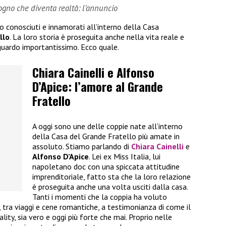
sogno che diventa realtà: l’annuncio
no conosciuti e innamorati all’interno della Casa
llo
. La loro storia è proseguita anche nella vita reale e
guardo importantissimo. Ecco quale.
Chiara Cainelli e Alfonso
D’Apice: l’amore al Grande
Fratello
A oggi sono une delle coppie nate all’interno
della Casa del Grande Fratello più amate in
assoluto. Stiamo parlando di
Chiara Cainelli
e
Alfonso D’Apice
. Lei ex Miss Italia, lui
napoletano doc con una spiccata attitudine
imprenditoriale, fatto sta che la loro relazione
è proseguita anche una volta usciti dalla casa.
Tanti i momenti che la coppia ha voluto
i, tra viaggi e cene romantiche, a testimonianza di come il
ality, sia vero e oggi più forte che mai. Proprio nelle