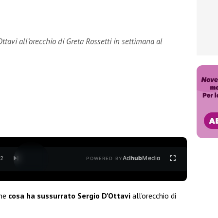
ttavi all’orecchio di Greta Rossetti in settimana al
Ad
hub
Media
/
2
POWERED BY
che
cosa ha sussurrato
Sergio D’Ottavi
all’orecchio di