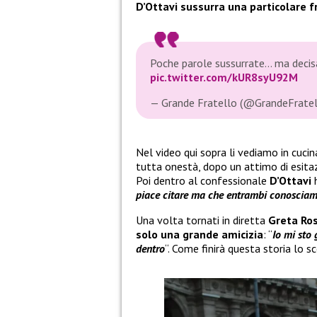
D’Ottavi sussurra una particolare f
Poche parole sussurrate… ma deci
pic.twitter.com/kUR8syU92M
— Grande Fratello (@GrandeFrate
Nel video qui sopra li vediamo in cuc
tutta onestà, dopo un attimo di esitaz
Poi dentro al confessionale
D’Ottavi
piace citare ma che entrambi conoscia
Una volta tornati in diretta
Greta Ros
solo una grande amicizia
: “
Io mi sto 
dentro
“. Come finirà questa storia lo 