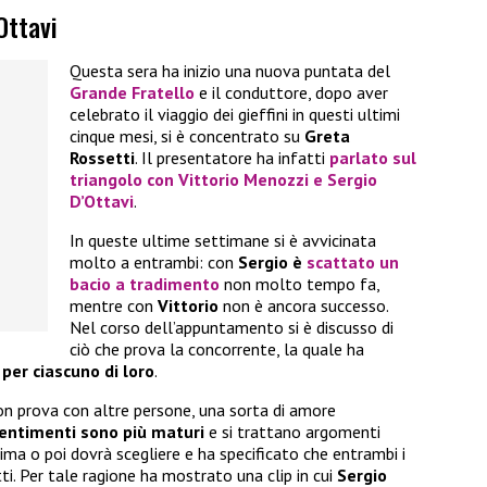
Ottavi
Questa sera ha inizio una nuova puntata del
Grande Fratello
e il conduttore, dopo aver
celebrato il viaggio dei gieffini in questi ultimi
cinque mesi, si è concentrato su
Greta
Rossetti
. Il presentatore ha infatti
parlato sul
triangolo con Vittorio Menozzi e Sergio
D’Ottavi
.
In queste ultime settimane si è avvicinata
molto a entrambi: con
Sergio è
scattato un
bacio a tradimento
non molto tempo fa,
mentre con
Vittorio
non è ancora successo.
Nel corso dell’appuntamento si è discusso di
ciò che prova la concorrente, la quale ha
per ciascuno di loro
.
n prova con altre persone, una sorta di amore
sentimenti sono più maturi
e si trattano argomenti
rima o poi dovrà scegliere e ha specificato che entrambi i
i. Per tale ragione ha mostrato una clip in cui
Sergio