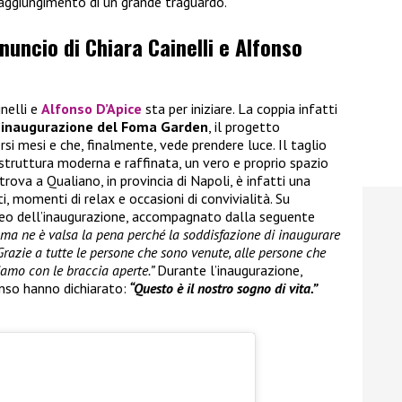
raggiungimento di un grande traguardo.
nnuncio di Chiara Cainelli e Alfonso
inelli e
Alfonso D’Apice
sta per iniziare. La coppia infatti
’inaugurazione del Foma Garden
, il progetto
rsi mesi e che, finalmente, vede prendere luce. Il taglio
 struttura moderna e raffinata, un vero e proprio spazio
trova a Qualiano, in provincia di Napoli, è infatti una
, momenti di relax e occasioni di convivialità. Su
ideo dell’inaugurazione, accompagnato dalla seguente
i ma ne è valsa la pena perché la soddisfazione di inaugurare
Grazie a tutte le persone che sono venute, alle persone che
iamo con le braccia aperte.”
Durante l’inaugurazione,
nso hanno dichiarato:
“Questo è il nostro sogno di vita.”