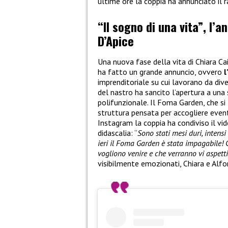
ultime ore la coppia ha annunciato il 
“Il sogno di una vita”, l’a
D’Apice
Una nuova fase della vita di Chiara Ca
ha fatto un grande annuncio, ovvero
l
imprenditoriale su cui lavorano da dive
del nastro ha sancito l’apertura a una
polifunzionale. Il Foma Garden, che si 
struttura pensata per accogliere eventi
Instagram la coppia ha condiviso il v
didascalia: “
Sono stati mesi duri, intens
ieri il Foma Garden è stata impagabile! 
vogliono venire e che verranno vi aspett
visibilmente emozionati, Chiara e Alfo