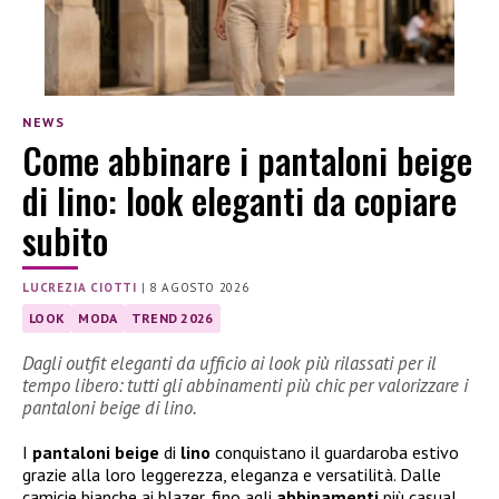
NEWS
Come abbinare i pantaloni beige
di lino: look eleganti da copiare
subito
LUCREZIA CIOTTI
|
8 AGOSTO 2026
LOOK
MODA
TREND 2026
Dagli outfit eleganti da ufficio ai look più rilassati per il
tempo libero: tutti gli abbinamenti più chic per valorizzare i
pantaloni beige di lino.
I
pantaloni beige
di
lino
conquistano il guardaroba estivo
grazie alla loro leggerezza, eleganza e versatilità. Dalle
camicie bianche ai blazer, fino agli
abbinamenti
più casual,