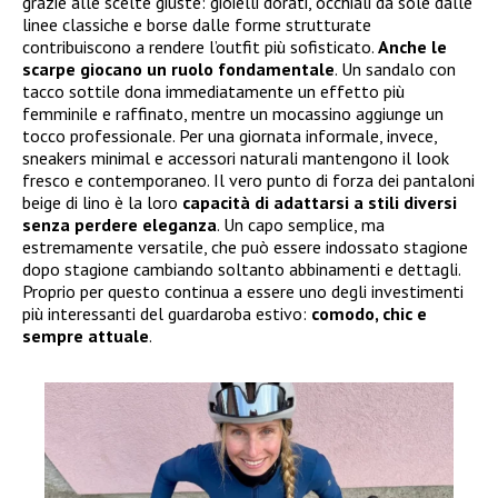
grazie alle scelte giuste: gioielli dorati, occhiali da sole dalle
linee classiche e borse dalle forme strutturate
contribuiscono a rendere l’outfit più sofisticato.
Anche le
scarpe giocano un ruolo fondamentale
. Un sandalo con
tacco sottile dona immediatamente un effetto più
femminile e raffinato, mentre un mocassino aggiunge un
tocco professionale. Per una giornata informale, invece,
sneakers minimal e accessori naturali mantengono il look
fresco e contemporaneo. Il vero punto di forza dei pantaloni
beige di lino è la loro
capacità di adattarsi a stili diversi
senza perdere eleganza
. Un capo semplice, ma
estremamente versatile, che può essere indossato stagione
dopo stagione cambiando soltanto abbinamenti e dettagli.
Proprio per questo continua a essere uno degli investimenti
più interessanti del guardaroba estivo:
comodo, chic e
sempre attuale
.