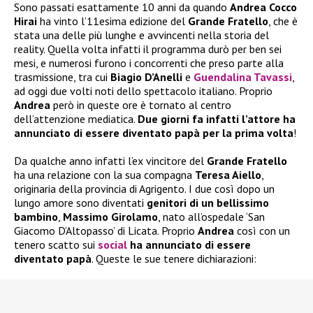
Sono passati esattamente 10 anni da quando
Andrea Cocco
Hirai
ha vinto l’11esima edizione del
Grande Fratello
, che è
stata una delle più lunghe e avvincenti nella storia del
reality. Quella volta infatti il programma durò per ben sei
mesi, e numerosi furono i concorrenti che preso parte alla
trasmissione, tra cui
Biagio D’Anelli
e
Guendalina Tavassi
,
ad oggi due volti noti dello spettacolo italiano. Proprio
Andrea
però in queste ore è tornato al centro
dell’attenzione mediatica.
Due giorni fa infatti l’attore ha
annunciato di essere diventato papà per la prima volta
!
Da qualche anno infatti l’ex vincitore del
Grande Fratello
ha una relazione con la sua compagna
Teresa Aiello
,
originaria della provincia di Agrigento. I due così dopo un
lungo amore sono diventati
genitori di un bellissimo
bambino
,
Massimo Girolamo
, nato all’ospedale ‘San
Giacomo D’Altopasso’ di Licata. Proprio
Andrea
così con un
tenero scatto sui
social
ha annunciato di essere
diventato papà
. Queste le sue tenere dichiarazioni: