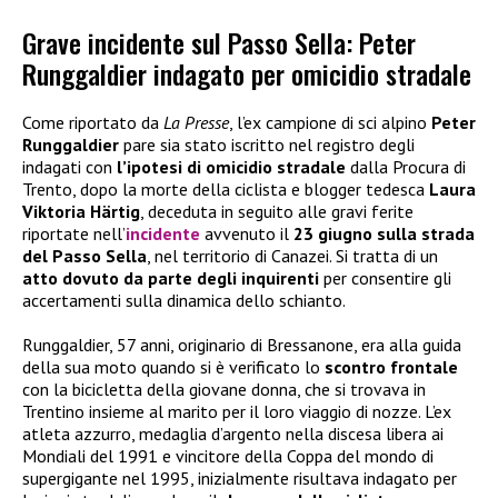
Grave incidente sul Passo Sella: Peter
Runggaldier indagato per omicidio stradale
Come riportato da
La Presse
, l’ex campione di sci alpino
Peter
Runggaldier
pare sia stato iscritto nel registro degli
indagati con
l’ipotesi di omicidio stradale
dalla Procura di
Trento, dopo la morte della ciclista e blogger tedesca
Laura
Viktoria Härtig
, deceduta in seguito alle gravi ferite
riportate nell’
incidente
avvenuto il
23 giugno sulla strada
del Passo Sella
, nel territorio di Canazei. Si tratta di un
atto dovuto da parte degli inquirenti
per consentire gli
accertamenti sulla dinamica dello schianto.
Runggaldier, 57 anni, originario di Bressanone, era alla guida
della sua moto quando si è verificato lo
scontro frontale
con la bicicletta della giovane donna, che si trovava in
Trentino insieme al marito per il loro viaggio di nozze. L’ex
atleta azzurro, medaglia d’argento nella discesa libera ai
Mondiali del 1991 e vincitore della Coppa del mondo di
supergigante nel 1995, inizialmente risultava indagato per