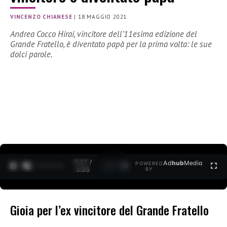
VINCENZO CHIANESE
|
18 MAGGIO 2021
Andrea Cocco Hirai, vincitore dell’11esima edizione del
Grande Fratello, è diventato papà per la prima volta: le sue
dolci parole.
0:28 /
Ad
hub
Media
POWERED
1
/
2
3:35
BY
Gioia per l’ex vincitore del Grande Fratello