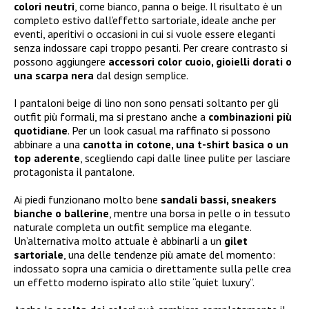
colori neutri
, come bianco, panna o beige. Il risultato è un
completo estivo dall’effetto sartoriale, ideale anche per
eventi, aperitivi o occasioni in cui si vuole essere eleganti
senza indossare capi troppo pesanti. Per creare contrasto si
possono aggiungere
accessori color cuoio, gioielli dorati o
una scarpa nera
dal design semplice.
I pantaloni beige di lino non sono pensati soltanto per gli
outfit più formali, ma si prestano anche a
combinazioni più
quotidiane
. Per un look casual ma raffinato si possono
abbinare a una
canotta in cotone, una t-shirt basica o un
top aderente
, scegliendo capi dalle linee pulite per lasciare
protagonista il pantalone.
Ai piedi funzionano molto bene
sandali bassi, sneakers
bianche o ballerine
, mentre una borsa in pelle o in tessuto
naturale completa un outfit semplice ma elegante.
Un’alternativa molto attuale è abbinarli a un
gilet
sartoriale
, una delle tendenze più amate del momento:
indossato sopra una camicia o direttamente sulla pelle crea
un effetto moderno ispirato allo stile “quiet luxury”.