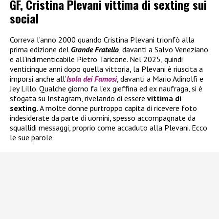
GF, Cristina Plevani vittima di sexting sui
social
Correva l’anno 2000 quando Cristina Plevani trionfò alla
prima edizione del
Grande Fratello
, davanti a Salvo Veneziano
e all’indimenticabile Pietro Taricone. Nel 2025, quindi
venticinque anni dopo quella vittoria, la Plevani è riuscita a
imporsi anche all’
Isola dei Famosi
, davanti a Mario Adinolfi e
Jey Lillo. Qualche giorno fa l’ex gieffina ed ex naufraga, si è
sfogata su Instagram, rivelando di essere
vittima di
sexting.
A molte donne purtroppo capita di ricevere foto
indesiderate da parte di uomini, spesso accompagnate da
squallidi messaggi, proprio come accaduto alla Plevani. Ecco
le sue parole.