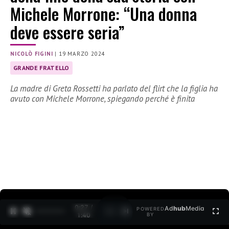
Michele Morrone: “Una donna
deve essere seria”
NICOLÒ FIGINI
|
19 MARZO 2024
GRANDE FRATELLO
La madre di Greta Rossetti ha parlato del flirt che la figlia ha
avuto con Michele Morrone, spiegando perché è finita
0:28 /
Ad
hub
Media
POWERED
1
/
2
1:40
BY