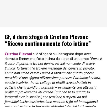
GF, il duro sfogo di Cristina Plevani:
“Ricevo continuamente foto intime”
Cristina Plevani
si è sfogata su Instagram dopo aver
ricevuto l’ennesima foto intima da parte di un uomo:
“Forse è
il caso di parlarne tra noi donne, perché non credo di essere
l’unica “fortunella” a trovare messaggi del genere in privato.
Come non credo essere l’unica a ritenere che questo genere
maschile e’ uno sfigato all’ennesima potenza. Parliamoci chiaro,
questo è sobrio…ho un collage di piselli screenshottati in
galleria che fa invidia a pornhub – ovviamente con allegati i
profili di provenienza. Mi chiedo: “quando te lo guardi, lo
fotografi e ce lo spedisci, che reazione ti aspetti da noi
fanciulle?!…che masturbazione mentale ti fai ad immaginarci
mentre riceviamo la tua posta virtuale?”. Perché io ti smonto