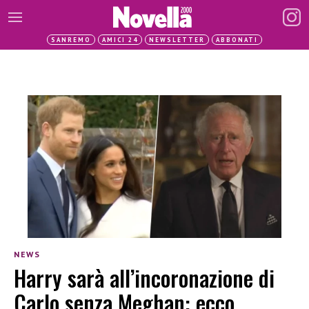
SANREMO
AMICI 24
NEWSLETTER
ABBONATI
NEWS
Harry sarà all’incoronazione di
Carlo senza Meghan: ecco