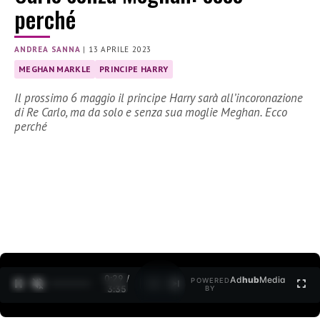
perché
ANDREA SANNA
|
13 APRILE 2023
MEGHAN MARKLE
PRINCIPE HARRY
Il prossimo 6 maggio il principe Harry sarà all’incoronazione
di Re Carlo, ma da solo e senza sua moglie Meghan. Ecco
perché
0:30 /
Ad
hub
Media
POWERED
1
/
2
3:35
BY