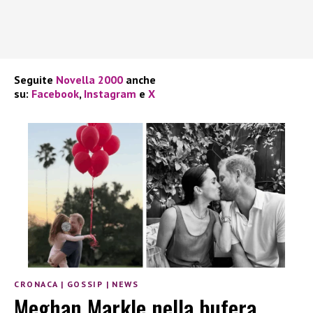
Seguite
Novella 2000
anche
su:
Facebook
,
Instagram
e
X
CRONACA
|
GOSSIP
|
NEWS
Meghan Markle nella bufera,