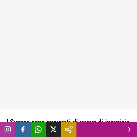
I Sussex sono accusati di nuovo di ipocrisia
Il problema principale riguarda la comunicazione dei Duchi.