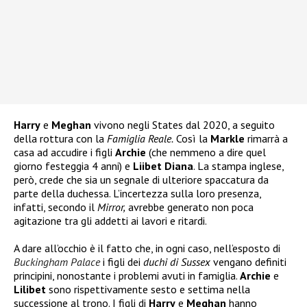
Harry
e
Meghan
vivono negli States dal 2020, a seguito
della rottura con la
Famiglia Reale.
Così la
Markle
rimarrà a
casa ad accudire i figli
Archie
(che nemmeno a dire quel
giorno festeggia 4 anni) e
Liibet Diana
. La stampa inglese,
però, crede che sia un segnale di ulteriore spaccatura da
parte della duchessa. L’incertezza sulla loro presenza,
infatti, secondo il
Mirror,
avrebbe generato non poca
agitazione tra gli addetti ai lavori e ritardi.
A dare all’occhio è il fatto che, in ogni caso, nell’esposto di
Buckingham Palace
i figli dei
duchi di Sussex
vengano definiti
principini, nonostante i problemi avuti in famiglia.
Archie
e
Lilibet
sono rispettivamente sesto e settima nella
successione al trono. I figli di
Harry
e
Meghan
hanno