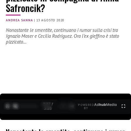
Safroncik?
ANDREA SANNA
|
13 AGOSTO 2020
Nonostante le smentite, continuano i rumor sulla crisi tra
Ignazio Moser e Cecilia Rodriguez. Ora l’ex gieffino è stato
pizzicato…
0:27 /
Ad
hub
Media
POWERED
1
/
2
3:35
BY