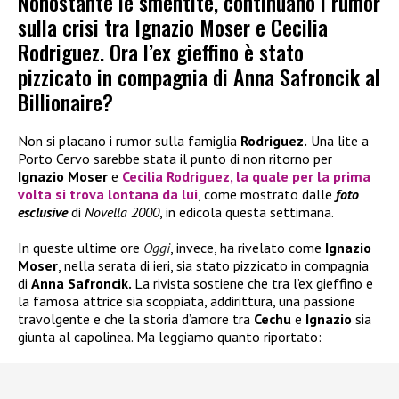
Nonostante le smentite, continuano i rumor
sulla crisi tra Ignazio Moser e Cecilia
Rodriguez. Ora l’ex gieffino è stato
pizzicato in compagnia di Anna Safroncik al
Billionaire?
Non si placano i rumor sulla famiglia
Rodriguez.
Una lite a
Porto Cervo sarebbe stata il punto di non ritorno per
Ignazio Moser
e
Cecilia Rodriguez
, la quale per la prima
volta si trova lontana da lui
, come mostrato dalle
foto
esclusive
di
Novella 2000
, in edicola questa settimana.
In queste ultime ore
Oggi
, invece, ha rivelato come
Ignazio
Moser
, nella serata di ieri, sia stato pizzicato in compagnia
di
Anna Safroncik.
La rivista sostiene che tra l’ex gieffino e
la famosa attrice sia scoppiata, addirittura, una passione
travolgente e che la storia d’amore tra
Cechu
e
Ignazio
sia
giunta al capolinea. Ma leggiamo quanto riportato: