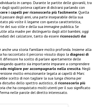
ividuarlo in campo. Durante le partite delle giovanili, tra
e dagli spalti poteva capitare di distrarsi parlando con
scere i capelli per riconoscerlo più facilmente
. Quella
il passare degli anni, una parte inseparabile della sua
ntato più volte il legame con questa caratteristica,
rte del suo stile e della sua immagine pubblica. Se
tile alla madre per distinguerlo dagli altri bambini, oggi
ediati del calciatore, tanto da essere
riconosciuti dai
c’è anche una storia familiare molto profonda. Insieme alla
a ha raccontato il percorso vissuto dopo la
diagnosi di
l difensore ha scelto di parlare apertamente delle
 spiegando quanto sia importante imparare a comprendere
odo migliore per accompagnarlo nella crescita
. Negli
a versione molto emozionante legata ai capelli di Marc
rebbe scelto di non tagliare la sua lunga chioma per
 disturbo dello spettro autistico, di
riconoscerlo più
ria che ha conquistato molti utenti per il suo significato
erma nelle parole del diretto interessato.