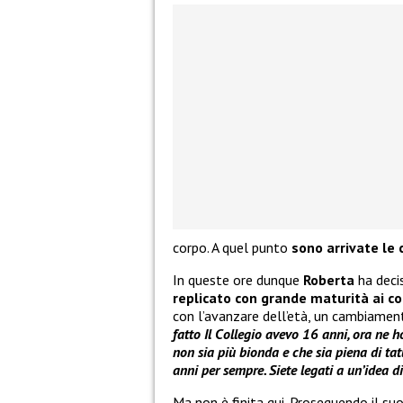
corpo. A quel punto
sono arrivate le c
In queste ore dunque
Roberta
ha decis
replicato con grande maturità ai c
con l’avanzare dell’età, un cambiament
fatto Il Collegio avevo 16 anni, ora ne ho
non sia più bionda e che sia piena di ta
anni per sempre. Siete legati a un’idea 
Ma non è finita qui. Proseguendo il su