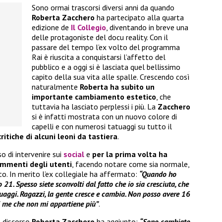
Sono ormai trascorsi diversi anni da quando
Roberta Zacchero
ha partecipato alla quarta
edizione de
Il Collegio
, diventando in breve una
delle protagoniste del docu reality. Con il
passare del tempo l’ex volto del programma
Rai è riuscita a conquistarsi l’affetto del
pubblico e a oggi si è lasciata quel bellissimo
capito della sua vita alle spalle. Crescendo così
naturalmente
Roberta ha subito un
importante cambiamento estetico
, che
tuttavia ha lasciato perplessi i più. La
Zacchero
si è infatti mostrata con un nuovo colore di
capelli e con numerosi tatuaggi su tutto il
ritiche di alcuni leoni da tastiera
.
o di intervenire sui
social
e
per la prima volta ha
ommenti degli utenti
, facendo notare come sia normale,
o. In merito l’ex collegiale ha affermato:
“Quando ho
 21. Spesso siete sconvolti dal fatto che io sia cresciuta, che
tuaggi. Ragazzi, la gente cresce e cambia. Non posso avere 16
di me che non mi appartiene più”
.
o discorso
Roberta Zacchero
ha aggiunto:
“Sono cambiate