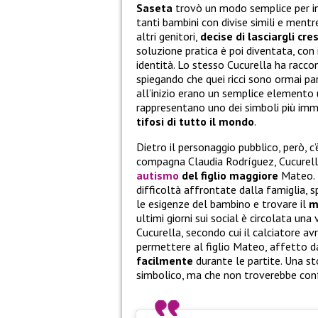
Saseta
trovò un modo semplice per ind
tanti bambini con divise simili e mentr
altri genitori,
decise di lasciargli cre
soluzione pratica è poi diventata, con 
identità. Lo stesso Cucurella ha racco
spiegando che quei ricci sono ormai pa
all’inizio erano un semplice elemento u
rappresentano uno dei simboli più imm
tifosi di tutto il mondo
.
Dietro il personaggio pubblico, però, 
compagna Claudia Rodríguez, Cucurell
autismo
del figlio maggiore
Mateo. I
difficoltà affrontate dalla famiglia,
le esigenze del bambino e trovare il
m
ultimi giorni sui social è circolata un
Cucurella, secondo cui il calciatore av
permettere al figlio Mateo, affetto da
facilmente
durante le partite. Una sto
simbolico, ma che non troverebbe conf