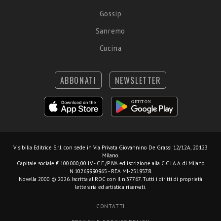
Gossip
Sanremo
Cucina
ABBONATI
NEWSLETTER
Visibilia Editrice S.r.l.
con sede in Via Privata Giovannino De Grassi 12/12A, 20123
Milano.
Capitale sociale € 100.000,00 I.V. - C.F./P.IVA ed iscrizione alla C.C.I.A.A. di Milano
N.10269990965 - REA MI-2519578.
Novella 2000 © 2026. Iscritta al ROC con il n.37767. Tutti i diritti di proprietà
letteraria ed artistica riservati.
CONTATTI