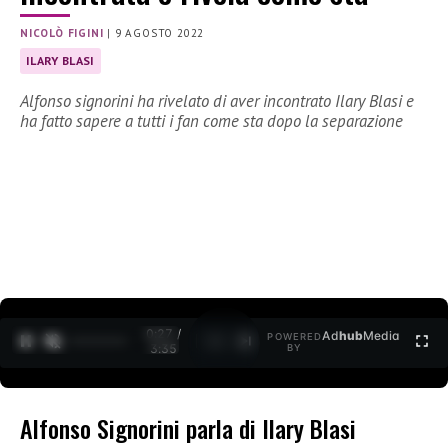
NICOLÒ FIGINI
|
9 AGOSTO 2022
ILARY BLASI
Alfonso signorini ha rivelato di aver incontrato Ilary Blasi e
ha fatto sapere a tutti i fan come sta dopo la separazione
0:27 /
Ad
hub
Media
POWERED
1
/
2
3:35
BY
Alfonso Signorini parla di Ilary Blasi