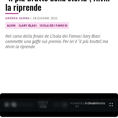
la riprende
ANDREA SANNA
|
28 GIUGNO 2022
ALVIN
ILARY BLASI
ISOLA DEI FAMOSI
Nel corso della finale de L’Isola dei Famosi Ilary Blasi
commette una gaffe sul premio. Per lei è “il più brutto”, ma
Alvin la riprende
0:27 /
Ad
hub
Media
POWERED
1
/
2
3:35
BY