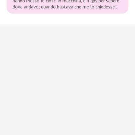
hanno messo le cimici in macchina, e il gps per sapere
dove andavo; quando bastava che me lo chiedesse”.