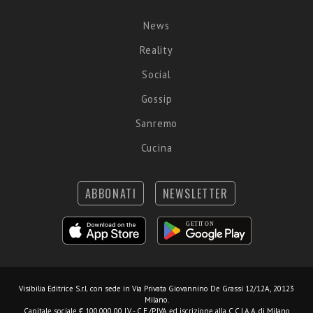
News
Reality
Social
Gossip
Sanremo
Cucina
ABBONATI
NEWSLETTER
Visibilia Editrice S.r.l.
con sede in Via Privata Giovannino De Grassi 12/12A, 20123
Milano.
Capitale sociale € 100.000,00 I.V. - C.F./P.IVA ed iscrizione alla C.C.I.A.A. di Milano