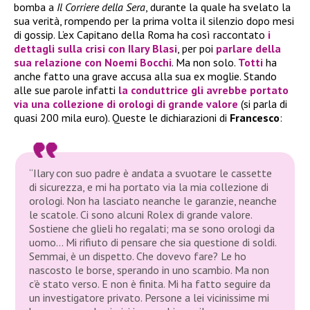
bomba a
Il Corriere della Sera
, durante la quale ha svelato la
sua verità, rompendo per la prima volta il silenzio dopo mesi
di gossip. L’ex Capitano della Roma ha così raccontato
i
dettagli sulla crisi con
Ilary Blasi
, per poi
parlare della
sua relazione con
Noemi Bocchi
. Ma non solo.
Totti
ha
anche fatto una grave accusa alla sua ex moglie. Stando
alle sue parole infatti
la conduttrice gli avrebbe portato
via una collezione di orologi di grande valore
(si parla di
quasi 200 mila euro). Queste le dichiarazioni di
Francesco
:
“Ilary con suo padre è andata a svuotare le cassette
di sicurezza, e mi ha portato via la mia collezione di
orologi. Non ha lasciato neanche le garanzie, neanche
le scatole. Ci sono alcuni Rolex di grande valore.
Sostiene che glieli ho regalati; ma se sono orologi da
uomo… Mi rifiuto di pensare che sia questione di soldi.
Semmai, è un dispetto. Che dovevo fare? Le ho
nascosto le borse, sperando in uno scambio. Ma non
c’è stato verso. E non è finita. Mi ha fatto seguire da
un investigatore privato. Persone a lei vicinissime mi