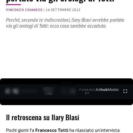
VINCENZO CHIANESE
|
14 SETTEMBRE 2022
Perché, secondo le indiscrezioni, Ilary Blasi avrebbe portato
via gli orologi di Totti: ecco cosa sarebbe accaduto.
0:24 /
Ad
hub
Media
POWERED
1
/
2
1:40
BY
Il retroscena su Ilary Blasi
Pochi giorni fa
Francesco Totti
ha rilasciato un’intervista