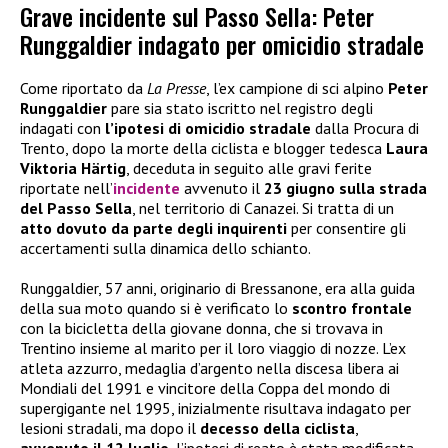
Grave incidente sul Passo Sella: Peter
Runggaldier indagato per omicidio stradale
Come riportato da
La Presse
, l’ex campione di sci alpino
Peter
Runggaldier
pare sia stato iscritto nel registro degli
indagati con
l’ipotesi di omicidio stradale
dalla Procura di
Trento, dopo la morte della ciclista e blogger tedesca
Laura
Viktoria Härtig
, deceduta in seguito alle gravi ferite
riportate nell’
incidente
avvenuto il
23 giugno sulla strada
del Passo Sella
, nel territorio di Canazei. Si tratta di un
atto dovuto da parte degli inquirenti
per consentire gli
accertamenti sulla dinamica dello schianto.
Runggaldier, 57 anni, originario di Bressanone, era alla guida
della sua moto quando si è verificato lo
scontro frontale
con la bicicletta della giovane donna, che si trovava in
Trentino insieme al marito per il loro viaggio di nozze. L’ex
atleta azzurro, medaglia d’argento nella discesa libera ai
Mondiali del 1991 e vincitore della Coppa del mondo di
supergigante nel 1995, inizialmente risultava indagato per
lesioni stradali, ma dopo il
decesso della ciclista
,
avvenuto il 12 luglio
, l’ipotesi di reato è stata modificata.