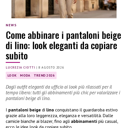
NEWS
Come abbinare i pantaloni beige
di lino: look eleganti da copiare
subito
LUCREZIA CIOTTI
|
8 AGOSTO 2026
LOOK
MODA
TREND 2026
Dagli outfit eleganti da ufficio ai look più rilassati per il
tempo libero: tutti gli abbinamenti più chic per valorizzare i
pantaloni beige di lino.
I
pantaloni beige
di
lino
conquistano il guardaroba estivo
grazie alla loro leggerezza, eleganza e versatilità. Dalle
camicie bianche ai blazer, fino agli
abbinamenti
più casual,
ecco le idee look da copiare subito.