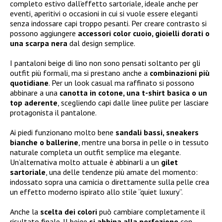
completo estivo dall’effetto sartoriale, ideale anche per
eventi, aperitivi o occasioni in cui si vuole essere eleganti
senza indossare capi troppo pesanti. Per creare contrasto si
possono aggiungere
accessori color cuoio, gioielli dorati o
una scarpa nera
dal design semplice.
I pantaloni beige di lino non sono pensati soltanto per gli
outfit più formali, ma si prestano anche a
combinazioni più
quotidiane
. Per un look casual ma raffinato si possono
abbinare a una
canotta in cotone, una t-shirt basica o un
top aderente
, scegliendo capi dalle linee pulite per lasciare
protagonista il pantalone.
Ai piedi funzionano molto bene
sandali bassi, sneakers
bianche o ballerine
, mentre una borsa in pelle o in tessuto
naturale completa un outfit semplice ma elegante.
Un’alternativa molto attuale è abbinarli a un
gilet
sartoriale
, una delle tendenze più amate del momento:
indossato sopra una camicia o direttamente sulla pelle crea
un effetto moderno ispirato allo stile “quiet luxury”.
Anche la
scelta dei colori
può cambiare completamente il
risultato finale. Il beige
si abbina alla perfezione
con