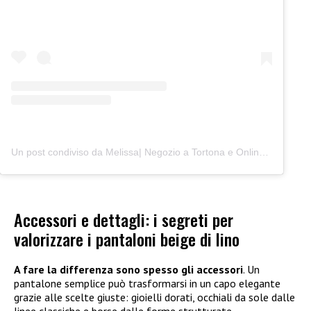
Un post condiviso da Melissa| Negozio a Tortona e Online (@junocreativelab)
Accessori e dettagli: i segreti per
valorizzare i pantaloni beige di lino
A fare la differenza sono spesso gli accessori
. Un
pantalone semplice può trasformarsi in un capo elegante
grazie alle scelte giuste: gioielli dorati, occhiali da sole dalle
linee classiche e borse dalle forme strutturate