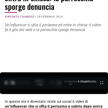
sporge denuncia
VINCENZO CHIANESE
|
28 FEBBRAIO 2024
Un’influencer si sfila il perizoma ed entra in chiesa: il video
fa il giro del web e la parrocchia sporge denuncia
0:28 /
Ad
hub
Media
POWERED
1
/
2
1:40
BY
In queste ore è diventato virale sui social il video di
un’influencer che si sfila il perizoma e subito dopo entra