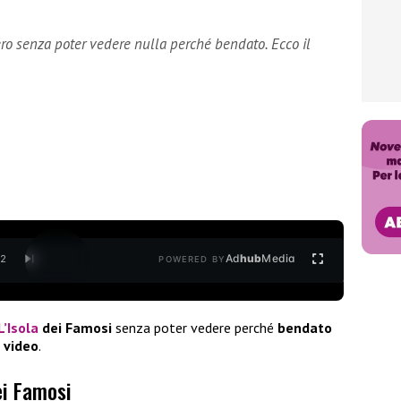
ro senza poter vedere nulla perché bendato. Ecco il
Ad
hub
Media
/
2
POWERED BY
L’Isola
dei Famosi
senza poter vedere perché
bendato
e
video
.
ei Famosi