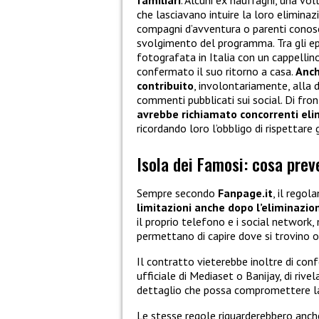
familiari
. Alcuni ex naufraghi, una vol
che lasciavano intuire la loro eliminaz
compagni d’avventura o parenti conosciu
svolgimento del programma. Tra gli epi
fotografata in Italia con un cappellino
confermato il suo ritorno a casa.
Anch
contribuito
, involontariamente, alla 
commenti pubblicati sui social. Di front
avrebbe richiamato concorrenti elim
ricordando loro l’obbligo di rispettare 
Isola dei Famosi: cosa prev
Sempre secondo
Fanpage.it
, il regol
limitazioni anche dopo l’eliminazion
il proprio telefono e i social network
permettano di capire dove si trovino o
Il contratto vieterebbe inoltre di conf
ufficiale di Mediaset o Banijay, di rive
dettaglio che possa compromettere la
Le stesse regole riguarderebbero anc