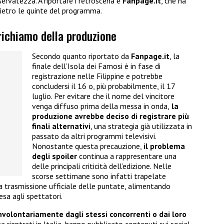
iservatezza. A riportare i retroscena è
Fanpage.it
, che ha
ietro le quinte del programma.
 richiamo della produzione
Secondo quanto riportato da
Fanpage.it
, la
finale dell’Isola dei Famosi è in fase di
registrazione nelle Filippine e potrebbe
concludersi il 16 o, più probabilmente, il 17
luglio. Per evitare che il nome del vincitore
venga diffuso prima della messa in onda,
la
produzione avrebbe deciso di registrare più
finali alternativi
, una strategia già utilizzata in
passato da altri programmi televisivi.
Nonostante questa precauzione,
il problema
degli spoiler
continua a rappresentare una
delle principali criticità dell’edizione. Nelle
scorse settimane sono infatti trapelate
 trasmissione ufficiale delle puntate, alimentando
esa agli spettatori.
involontariamente dagli stessi concorrenti o dai loro