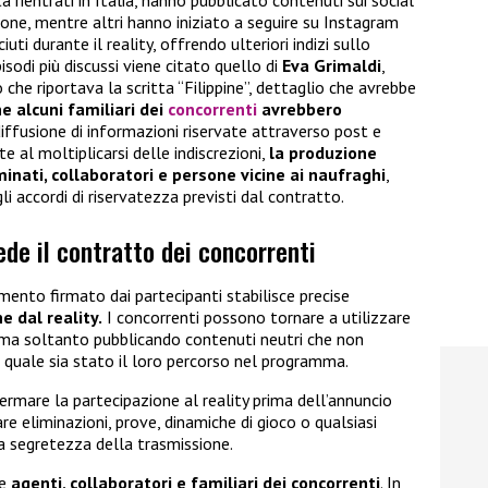
ta rientrati in Italia, hanno pubblicato contenuti sui social
ione, mentre altri hanno iniziato a seguire su Instagram
ti durante il reality, offrendo ulteriori indizi sullo
sodi più discussi viene citato quello di
Eva Grimaldi
,
 che riportava la scritta “Filippine”, dettaglio che avrebbe
e alcuni familiari dei
concorrenti
avrebbero
diffusione di informazioni riservate attraverso post e
e al moltiplicarsi delle indiscrezioni,
la produzione
inati, collaboratori e persone vicine ai naufraghi
,
gli accordi di riservatezza previsti dal contratto.
ede il contratto dei concorrenti
amento firmato dai partecipanti stabilisce precise
e dal reality.
I concorrenti possono tornare a utilizzare
, ma soltanto pubblicando contenuti neutri che non
 quale sia stato il loro percorso nel programma.
ermare la partecipazione al reality prima dell’annuncio
lare eliminazioni, prove, dinamiche di gioco o qualsiasi
 segretezza della trasmissione.
he
agenti, collaboratori e familiari dei concorrenti
. In