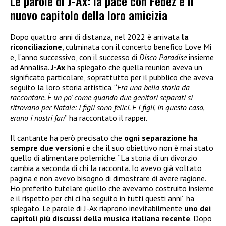
Le parole di J-Ax: la pace con Fedez e il
nuovo capitolo della loro amicizia
Dopo quattro anni di distanza, nel 2022 è arrivata
la
riconciliazione
, culminata con il concerto benefico Love Mi
e, l’anno successivo, con il successo di
Disco Paradise
insieme
ad Annalisa.
J-Ax
ha spiegato che quella reunion aveva un
significato particolare, soprattutto per il pubblico che aveva
seguito la loro storia artistica. “
Era una bella storia da
raccontare. È un po’ come quando due genitori separati si
ritrovano per Natale: i figli sono felici. E i figli, in questo caso,
erano i nostri fan
” ha raccontato il rapper.
Il cantante ha però precisato che
ogni separazione ha
sempre due versioni
e che il suo obiettivo non è mai stato
quello di alimentare polemiche. “La storia di un divorzio
cambia a seconda di chi la racconta. Io avevo già voltato
pagina e non avevo bisogno di dimostrare di avere ragione.
Ho preferito tutelare quello che avevamo costruito insieme
e il rispetto per chi ci ha seguito in tutti questi anni” ha
spiegato. Le parole di J-Ax riaprono inevitabilmente
uno dei
capitoli più discussi della musica italiana recente
. Dopo