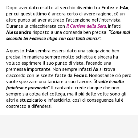
Dopo aver dato risalto al vecchio diverbio tra
Fedez
e
J-Ax
,
per cui quest’ultimo è ancora certo di avere ragione, c’è un
altro punto ad aver attirato l’attenzione nell’intervista.
Durante la chiacchierata con
Il Corriere della Sera
, infatti,
Alessandro
risposto a una domanda ben precisa:
“Come mai
secondo lei Federico litiga con così tanti amici?”.
A questo
J-Ax
sembra essersi dato una spiegazione ben
precisa. In maniera sempre molto schietta e sincera ha
voluto esprimere il suo punto di vista, facendo una
premessa importante. Non sempre infatti
Ax
si trova
d’accordo con le scelte fatte da
Fedez
. Nonostante ciò però
vuole spezzare una lanciare a suo favore:
“A volte è molto
frainteso e provocato”.
Il cantante crede dunque che non
sempre sia colpa del collega, ma il più delle volte sono gli
altri a stuzzicarlo e infastidirlo, così di conseguenza lui è
costretto a difendersi.