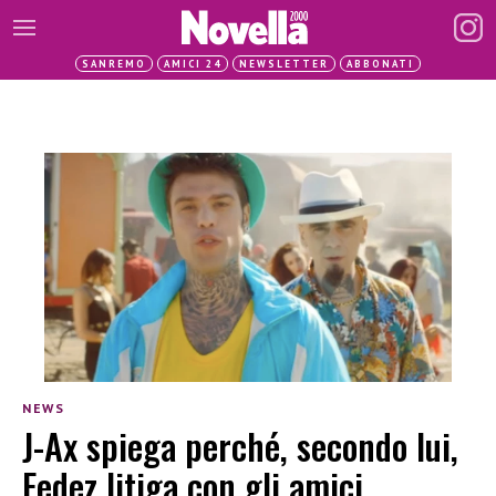
SANREMO
AMICI 24
NEWSLETTER
ABBONATI
NEWS
J-Ax spiega perché, secondo lui,
Fedez litiga con gli amici