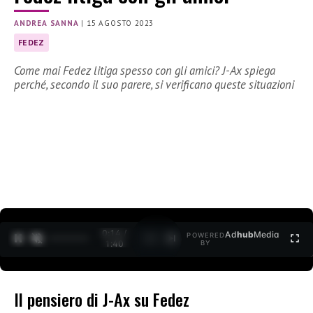
ANDREA SANNA
|
15 AGOSTO 2023
FEDEZ
Come mai Fedez litiga spesso con gli amici? J-Ax spiega
perché, secondo il suo parere, si verificano queste situazioni
0:15 /
Ad
hub
Media
POWERED
1
/
2
1:40
BY
Il pensiero di J-Ax su Fedez