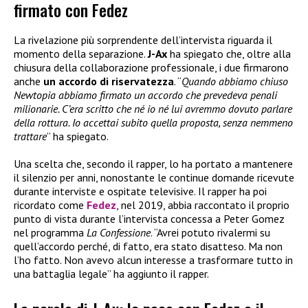
firmato con Fedez
La rivelazione più sorprendente dell’intervista riguarda il
momento della separazione.
J-Ax
ha spiegato che, oltre alla
chiusura della collaborazione professionale, i due firmarono
anche
un accordo di riservatezza
. “
Quando abbiamo chiuso
Newtopia abbiamo firmato un accordo che prevedeva penali
milionarie. C’era scritto che né io né lui avremmo dovuto parlare
della rottura. Io accettai subito quella proposta, senza nemmeno
trattare
” ha spiegato.
Una scelta che, secondo il rapper, lo ha portato a mantenere
il silenzio per anni, nonostante le continue domande ricevute
durante interviste e ospitate televisive. Il rapper ha poi
ricordato come
Fedez
, nel 2019, abbia raccontato il proprio
punto di vista durante l’intervista concessa a Peter Gomez
nel programma
La Confessione
. “Avrei potuto rivalermi su
quell’accordo perché, di fatto, era stato disatteso. Ma non
l’ho fatto. Non avevo alcun interesse a trasformare tutto in
una battaglia legale” ha aggiunto il rapper.