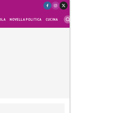
OLA
NOVELLA POLITICA
CUCINA