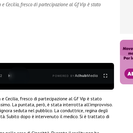
 e Cecilia, fresco di partecipazione al Gf Vip è stato
Ad
hub
Media
/
2
POWERED BY
 e Cecilia, fresco di partecipazione al Gf Vip è stato
issimo. La puntata, però, è stata interrotta all’improvviso.
ignora seduta nel pubblico. La conduttrice, regina degli
tà. Subito dopo è intervenuto il medico. Si è trattato di
a nella casa di Cinecittà. Durante il reality non ha