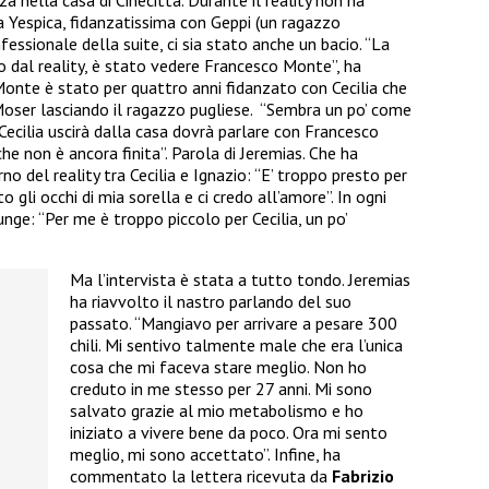
a Yespica, fidanzatissima con Geppi (un ragazzo
fessionale della suite, ci sia stato anche un bacio. “La
o dal reality, è stato vedere Francesco Monte”, ha
onte è stato per quattro anni fidanzato con Cecilia che
Moser lasciando il ragazzo pugliese. “Sembra un po’ come
Cecilia uscirà dalla casa dovrà parlare con Francesco
 che non è ancora finita”. Parola di Jeremias. Che ha
no del reality tra Cecilia e Ignazio: “E’ troppo presto per
o gli occhi di mia sorella e ci credo all’amore”. In ogni
iunge: “Per me è troppo piccolo per Cecilia, un po’
Ma l’intervista è stata a tutto tondo. Jeremias
ha riavvolto il nastro parlando del suo
passato. “Mangiavo per arrivare a pesare 300
chili. Mi sentivo talmente male che era l’unica
cosa che mi faceva stare meglio. Non ho
creduto in me stesso per 27 anni. Mi sono
salvato grazie al mio metabolismo e ho
iniziato a vivere bene da poco. Ora mi sento
meglio, mi sono accettato”. Infine, ha
commentato la lettera ricevuta da
Fabrizio