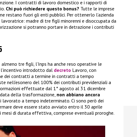
zione. I contratti di lavoro domestico e i rapporti di
io.
Chi può richiedere questo bonus?
Tutte le imprese
ne restano fuori gli enti pubblici. Per ottenerlo l’azienda
a lavoratrice: madre di tre figli minorenni e disoccupata da
orizzazione si potranno portare in detrazione i contributi
5
lmeno tre figli, l’Inps ha anche reso operative le
 l’incentivo introdotto dal
decreto
Lavoro, con
ne dei contratti a termine in contratti a tempo
te nell’esonero del 100% dei contributi previdenziali a
asformazioni effettuate dal 1° agosto al 31 dicembre
la data della trasformazione,
non abbiano ancora
i lavorato a tempo indeterminato. Ci sono però dei
formare deve essere stato avviato entro il 30 aprile
i mesi di durata effettiva, comprese eventuali proroghe.