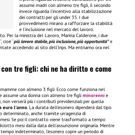
assume madri con almeno tre figli, il secondo
invece riguarda l’incentivo alla stabilizzazione
dei contratti per gli under 35. I due
provvedimenti mirano a rafforzare la stabilità
e l’inclusione nel mercato del lavoro.
. Per la ministra del Lavoro, Marina Calderone, i due
“, cioè “
più lavoro stabile, più inclusione, più opportunità”
e
tate accedendo al sito dell’Inps. Ma entriamo ora nel
n tre figli: chi ne ha diritto e come
ne mamme con almeno 3 figli. Ecco come funziona nel
che assume una donna con almeno tre figli
minorenni
e
non verserà più i contributi previdenziali per quella
a euro l’anno
. La durata dell’esonero dipenderà dal tipo
po determinato, anche tramite un’agenzia di
 mesi. Se poi il contratto viene trasformato a tempo
diciotto mesi dalla data dell’assunzione originaria. Mentre
a tempo indeterminato, l’esonero copre un periodo di