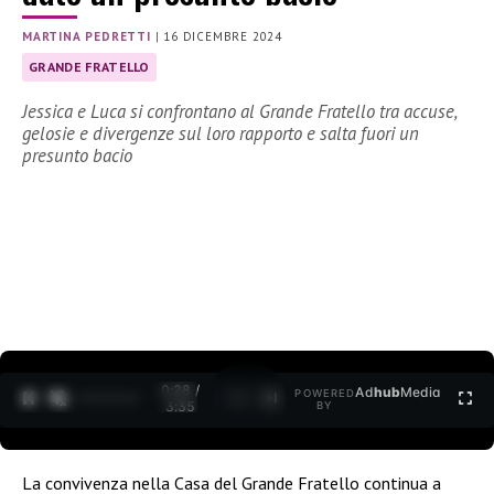
MARTINA PEDRETTI
|
16 DICEMBRE 2024
GRANDE FRATELLO
Jessica e Luca si confrontano al Grande Fratello tra accuse,
gelosie e divergenze sul loro rapporto e salta fuori un
presunto bacio
0:29 /
Ad
hub
Media
POWERED
1
/
2
3:35
BY
La convivenza nella Casa del Grande Fratello continua a