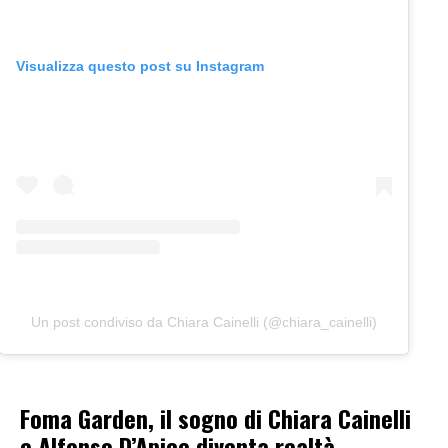
Visualizza questo post su Instagram
Un post condiviso da Chiara Cainelli (@chiara_cainelli)
Foma Garden, il sogno di Chiara Cainelli
e Alfonso D’Apice diventa realtà