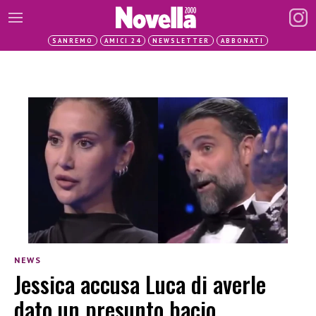
SANREMO
AMICI 24
NEWSLETTER
ABBONATI
NEWS
Jessica accusa Luca di averle
dato un presunto bacio