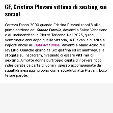
GF, Cristina Plevani vittima di sexting sui
social
Correva l’anno 2000 quando Cristina Plevani trionfò alla
prima edizione del
Grande Fratello
, davanti a Salvo Veneziano
e all’indimenticabile Pietro Taricone. Nel 2025, quindi
venticinque anni dopo quella vittoria, la Plevani è riuscita a
imporsi anche all’
Isola dei Famosi
, davanti a Mario Adinolfi e
Jey Lillo. Qualche giorno fa l’ex gieffina ed ex naufraga, si è
sfogata su Instagram, rivelando di essere
vittima di
sexting.
A molte donne purtroppo capita di ricevere foto
indesiderate da parte di uomini, spesso accompagnate da
squallidi messaggi, proprio come accaduto alla Plevani. Ecco
le sue parole.