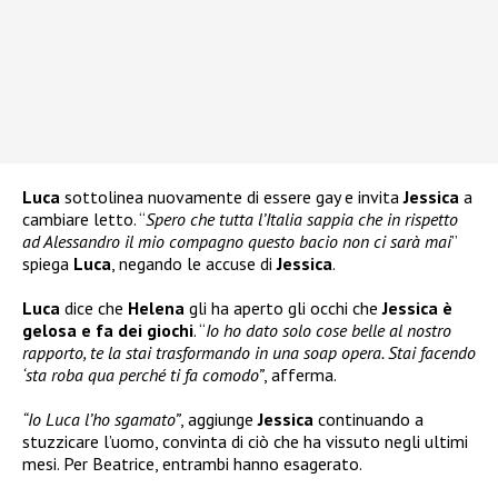
Luca
sottolinea nuovamente di essere gay e invita
Jessica
a
cambiare letto. “
Spero che tutta l’Italia sappia che in rispetto
ad Alessandro il mio compagno questo bacio non ci sarà mai
”
spiega
Luca
, negando le accuse di
Jessica
.
Luca
dice che
Helena
gli ha aperto gli occhi che
Jessica è
gelosa e fa dei giochi
. “
Io ho dato solo cose belle al nostro
rapporto, te la stai trasformando in una soap opera. Stai facendo
‘sta roba qua perché ti fa comodo”
, afferma.
“Io Luca l’ho sgamato”
, aggiunge
Jessica
continuando a
stuzzicare l’uomo, convinta di ciò che ha vissuto negli ultimi
mesi. Per Beatrice, entrambi hanno esagerato.