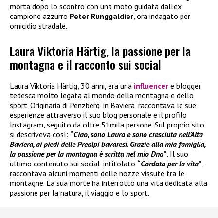
morta dopo lo scontro con una moto guidata dall’ex
campione azzurro
Peter Runggaldier
, ora indagato per
omicidio stradale.
Laura Viktoria Härtig, la passione per la
montagna e il racconto sui social
Laura Viktoria Härtig, 30 anni, era una
influencer
e blogger
tedesca molto legata al mondo della montagna e dello
sport. Originaria di Penzberg, in Baviera, raccontava le sue
esperienze attraverso il suo blog personale e il profilo
Instagram, seguito da oltre 51mila persone. Sul proprio sito
si descriveva così:
“
Ciao, sono Laura e sono cresciuta nell’Alta
Baviera, ai piedi delle Prealpi bavaresi. Grazie alla mia famiglia,
la passione per la montagna è scritta nel mio Dna
”
. Il suo
ultimo contenuto sui social, intitolato
“
Cordata per la vita
”
,
raccontava alcuni momenti delle nozze vissute tra le
montagne. La sua morte ha interrotto una vita dedicata alla
passione per la natura, il viaggio e lo sport.