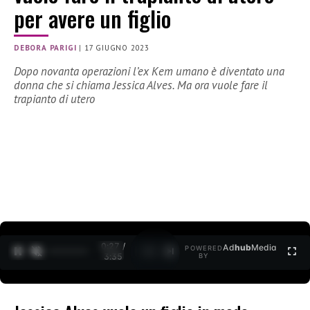
per avere un figlio
DEBORA PARIGI
|
17 GIUGNO 2023
Dopo novanta operazioni l’ex Kem umano è diventato una
donna che si chiama Jessica Alves. Ma ora vuole fare il
trapianto di utero
0:28 /
Ad
hub
Media
POWERED
1
/
2
3:35
BY