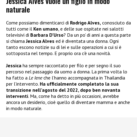
Jessica Alves vuole un figlio in modo
naturale
Come possiamo dimenticarci di
Rodrigo Alves,
conosciuto da
tutti come il
Ken umano
, e delle sue ospitate nei salotti
televisivi di
Barbara D’Urso
? Da un po’ di anni a questa parte
si chiama
Jessica Alves
ed è diventata una donna. Ogni
tanto escono notizie su di lei e sulle operazioni a cui si è
sottoposta nel tempo. E proprio ora c’è una novità.
Jessica
ha sempre raccontato per filo e per segno il suo
percorso nel passaggio da uomo a donna. La prima volta lo
ha fatto a
Le Iene
che l’hanno accompagnata in Thailandia
per l’intervento.
Ha ufficialmente completato la sua
transizione nell’agosto del 2022, dopo ben novanta
interventi
. Ma, come ha detto in più occasioni, avrebbe
ancora un desiderio, cioè quello di diventare mamma e anche
in modo naturale.