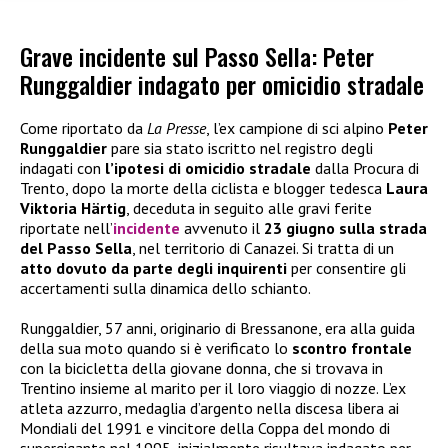
Grave incidente sul Passo Sella: Peter
Runggaldier indagato per omicidio stradale
Come riportato da
La Presse
, l’ex campione di sci alpino
Peter
Runggaldier
pare sia stato iscritto nel registro degli
indagati con
l’ipotesi di omicidio stradale
dalla Procura di
Trento, dopo la morte della ciclista e blogger tedesca
Laura
Viktoria Härtig
, deceduta in seguito alle gravi ferite
riportate nell’
incidente
avvenuto il
23 giugno sulla strada
del Passo Sella
, nel territorio di Canazei. Si tratta di un
atto dovuto da parte degli inquirenti
per consentire gli
accertamenti sulla dinamica dello schianto.
Runggaldier, 57 anni, originario di Bressanone, era alla guida
della sua moto quando si è verificato lo
scontro frontale
con la bicicletta della giovane donna, che si trovava in
Trentino insieme al marito per il loro viaggio di nozze. L’ex
atleta azzurro, medaglia d’argento nella discesa libera ai
Mondiali del 1991 e vincitore della Coppa del mondo di