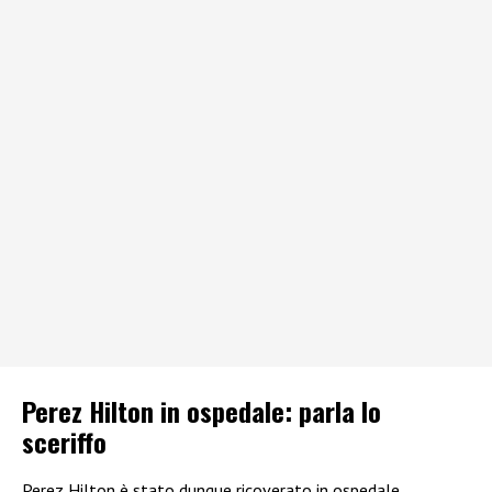
Perez Hilton in ospedale: parla lo
sceriffo
Perez Hilton è stato dunque ricoverato in ospedale.