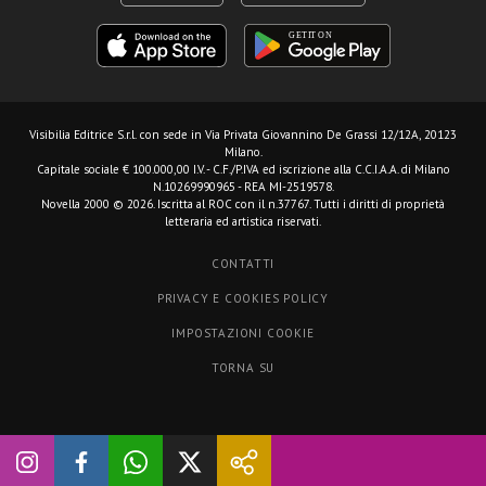
Visibilia Editrice S.r.l.
con sede in Via Privata Giovannino De Grassi 12/12A, 20123
Milano.
Capitale sociale € 100.000,00 I.V. - C.F./P.IVA ed iscrizione alla C.C.I.A.A. di Milano
N.10269990965 - REA MI-2519578.
Novella 2000 © 2026. Iscritta al ROC con il n.37767. Tutti i diritti di proprietà
letteraria ed artistica riservati.
CONTATTI
PRIVACY E COOKIES POLICY
IMPOSTAZIONI COOKIE
TORNA SU