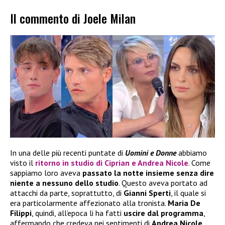
Il commento di Joele Milan
In una delle più recenti puntate di
Uomini e Donne
abbiamo
visto il
ritorno in studio di Ciprian e Andrea Nicole
. Come
sappiamo loro aveva
passato la notte insieme senza dire
niente a nessuno dello studio
. Questo aveva portato ad
attacchi da parte, soprattutto, di
Gianni Sperti
, il quale si
era particolarmente affezionato alla tronista.
Maria De
Filippi
, quindi, all’epoca li ha fatti
uscire dal programma
,
affermando che credeva nei sentimenti di
Andrea Nicole
,