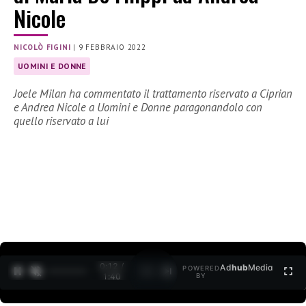
Nicole
NICOLÒ FIGINI
|
9 FEBBRAIO 2022
UOMINI E DONNE
Joele Milan ha commentato il trattamento riservato a Ciprian
e Andrea Nicole a Uomini e Donne paragonandolo con
quello riservato a lui
0:13 /
Ad
hub
Media
POWERED
1
/
2
1:40
BY