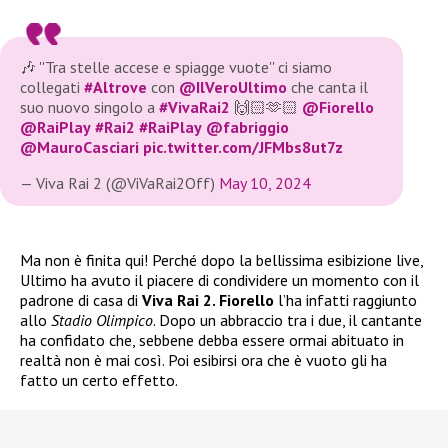
🎶 ''Tra stelle accese e spiagge vuote'' ci siamo
collegati
#Altrove
con
@IlVeroUltimo
che canta il
suo nuovo singolo a
#VivaRai2
🙌🏻🫶🏻
@Fiorello
@RaiPlay
#Rai2
#RaiPlay
@fabriggio
@MauroCasciari
pic.twitter.com/JFMbs8ut7z
— Viva Rai 2 (@ViVaRai2Off)
May 10, 2024
Ma non è finita qui! Perché dopo la bellissima esibizione live,
Ultimo ha avuto il piacere di condividere un momento con il
padrone di casa di
Viva Rai 2. Fiorello
l’ha infatti raggiunto
allo
Stadio Olimpico
. Dopo un abbraccio tra i due, il cantante
ha confidato che, sebbene debba essere ormai abituato in
realtà non è mai così. Poi esibirsi ora che è vuoto gli ha
fatto un certo effetto.