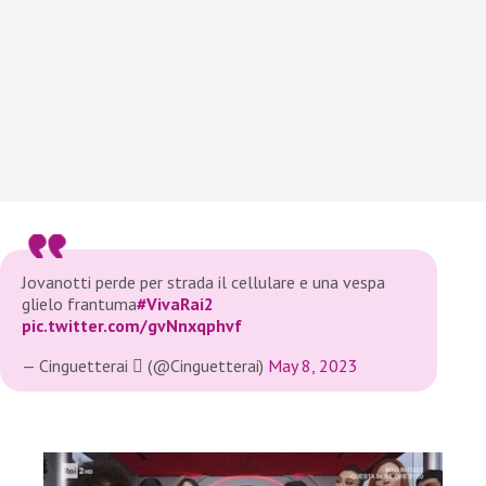
Jovanotti perde per strada il cellulare e una vespa
glielo frantuma
#VivaRai2
pic.twitter.com/gvNnxqphvf
— Cinguetterai  (@Cinguetterai)
May 8, 2023