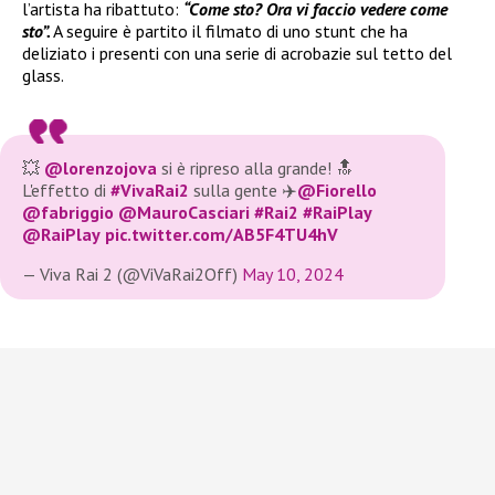
l’artista ha ribattuto:
“Come sto? Ora vi faccio vedere come
sto”.
A seguire è partito il filmato di uno stunt che ha
deliziato i presenti con una serie di acrobazie sul tetto del
glass.
💥
@lorenzojova
si è ripreso alla grande! 🔝
L'effetto di
#VivaRai2
sulla gente ✈️
@Fiorello
@fabriggio
@MauroCasciari
#Rai2
#RaiPlay
@RaiPlay
pic.twitter.com/AB5F4TU4hV
— Viva Rai 2 (@ViVaRai2Off)
May 10, 2024