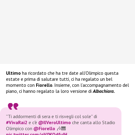
Ultimo
ha ricordato che ha tre date all’Olimpico questa
estate e prima di salutare tutti, ci ha regalato un bel
momento con
Fiorello
. Insieme, con l’accompagnamento del
piano, ci hanno regalato la loro versione di
Albachiara.
''Ti addormenti di sera e ti risvegli col sole'' di
#VivaRai2
e c'è
@IlVeroUltimo
che canta allo Stadio
Olimpico con
@Fiorello
🎶🎹
pic.twitter.com/qV0KOdfuIH