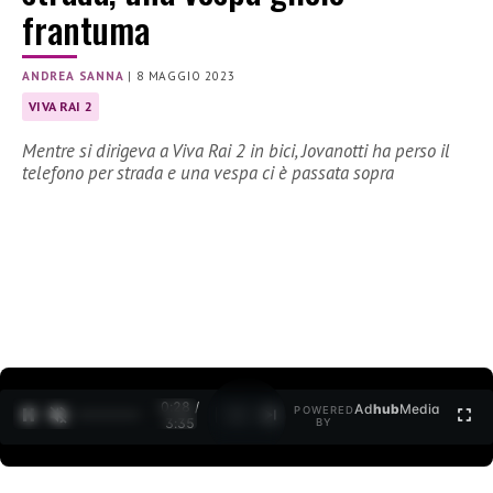
frantuma
ANDREA SANNA
|
8 MAGGIO 2023
VIVA RAI 2
Mentre si dirigeva a Viva Rai 2 in bici, Jovanotti ha perso il
telefono per strada e una vespa ci è passata sopra
0:29 /
Ad
hub
Media
POWERED
1
/
2
3:35
BY