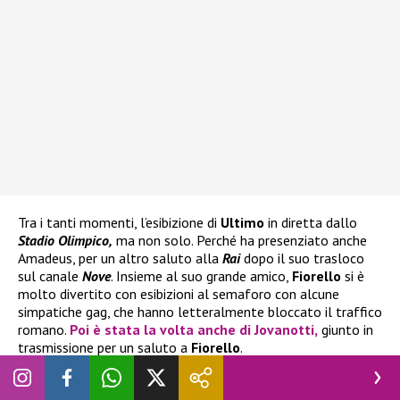
Tra i tanti momenti, l’esibizione di
Ultimo
in diretta dallo
Stadio Olimpico,
ma non solo. Perché ha presenziato anche
Amadeus, per un altro saluto alla
Rai
dopo il suo trasloco
sul canale
Nove
. Insieme al suo grande amico,
Fiorello
si è
molto divertito con esibizioni al semaforo con alcune
simpatiche gag, che hanno letteralmente bloccato il traffico
romano.
Poi è stata la volta anche di
Jovanotti
,
giunto in
trasmissione per un saluto a
Fiorello
.
Insomma
Viva Rai 2
chiude i battenti dopo un’altra stagione