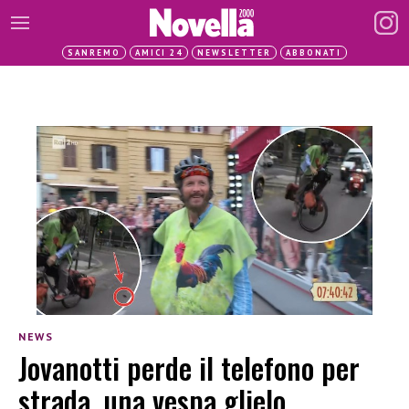
SANREMO
AMICI 24
NEWSLETTER
ABBONATI
NEWS
Jovanotti perde il telefono per
strada, una vespa glielo