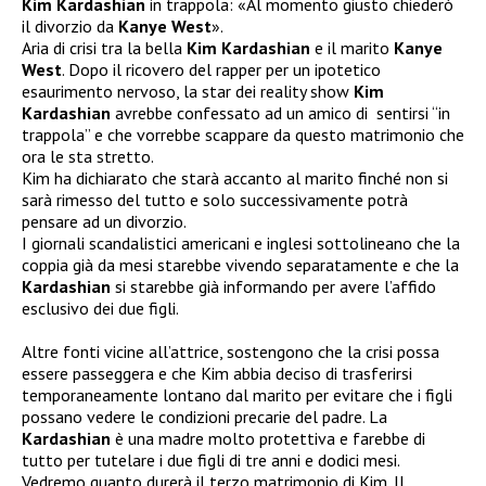
Kim Kardashian
in trappola: «Al momento giusto chiederò
il divorzio da
Kanye West
».
Aria di crisi tra la bella
Kim Kardashian
e il marito
Kanye
West
. Dopo il ricovero del rapper per un ipotetico
esaurimento nervoso, la star dei reality show
Kim
Kardashian
avrebbe confessato ad un amico di sentirsi “in
trappola” e che vorrebbe scappare da questo matrimonio che
ora le sta stretto.
Kim ha dichiarato che starà accanto al marito finché non si
sarà rimesso del tutto e solo successivamente potrà
pensare ad un divorzio.
I giornali scandalistici americani e inglesi sottolineano che la
coppia già da mesi starebbe vivendo separatamente e che la
Kardashian
si starebbe già informando per avere l’affido
esclusivo dei due figli.
Altre fonti vicine all’attrice, sostengono che la crisi possa
essere passeggera e che Kim abbia deciso di trasferirsi
temporaneamente lontano dal marito per evitare che i figli
possano vedere le condizioni precarie del padre. La
Kardashian
è una madre molto protettiva e farebbe di
tutto per tutelare i due figli di tre anni e dodici mesi.
Vedremo quanto durerà il terzo matrimonio di Kim. Il