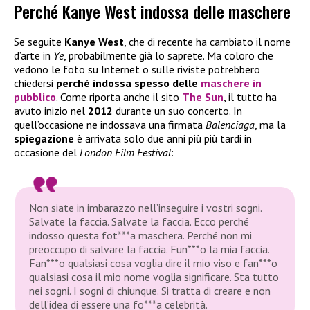
Perché Kanye West indossa delle maschere
Se seguite
Kanye West
, che di recente ha cambiato il nome
d’arte in
Ye
, probabilmente già lo saprete. Ma coloro che
vedono le foto su Internet o sulle riviste potrebbero
chiedersi
perché
indossa spesso delle
maschere in
pubblico
. Come riporta anche il sito
The Sun
, il tutto ha
avuto inizio nel
2012
durante un suo concerto. In
quell’occasione ne indossava una firmata
Balenciaga
, ma la
spiegazione
è arrivata solo due anni più più tardi in
occasione del
London Film Festival
:
Non siate in imbarazzo nell’inseguire i vostri sogni.
Salvate la faccia. Salvate la faccia. Ecco perché
indosso questa fot***a maschera. Perché non mi
preoccupo di salvare la faccia. Fun***o la mia faccia.
Fan***o qualsiasi cosa voglia dire il mio viso e fan***o
qualsiasi cosa il mio nome voglia significare. Sta tutto
nei sogni. I sogni di chiunque. Si tratta di creare e non
dell’idea di essere una fo***a celebrità.