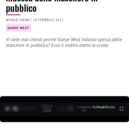
pubblico
NICOLÒ FIGINI
|
16 FEBBRAIO 2022
KANYE WEST
Vi siete mai chiesti perché Kanye West indossa spesso delle
maschere in pubblico? Ecco il motivo dietro la scelta
0:22 /
Ad
hub
Media
POWERED
1
/
2
3:35
BY