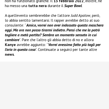
non ha funzionato granché. Il
13 febbraio 2022
, inoltre, ne
ha messo una
tutta nera
durante il
Super Bowl
.
A quell’evento sembrerebbe che l’attore
Judd Apatow
, però,
lo abbia sentito lamentarsi. Il rapper avrebbe detto al suo
consulente: “
Amico, vorrei non aver indossato questa maschera
oggi. Ma ora non posso tirarmi indietro. Pensi che me la potrò
togliere a metà partita? Sembra un momento sensato in cui
cambiare
“. Pare che l’altro gli abbia detto di no e allora
Kanye
avrebbe aggiunto: “
Vorrei avessimo fatto più tagli per
l’aria in questa cosa
“. Continuate a seguirci per tante altre
news
.