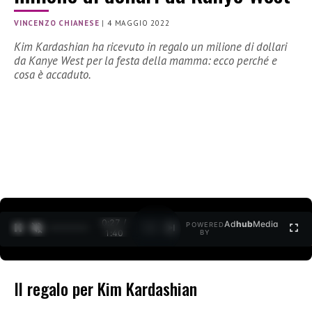
VINCENZO CHIANESE
|
4 MAGGIO 2022
Kim Kardashian ha ricevuto in regalo un milione di dollari
da Kanye West per la festa della mamma: ecco perché e
cosa è accaduto.
0:27 /
Ad
hub
Media
POWERED
1
/
2
1:40
BY
Il regalo per Kim Kardashian