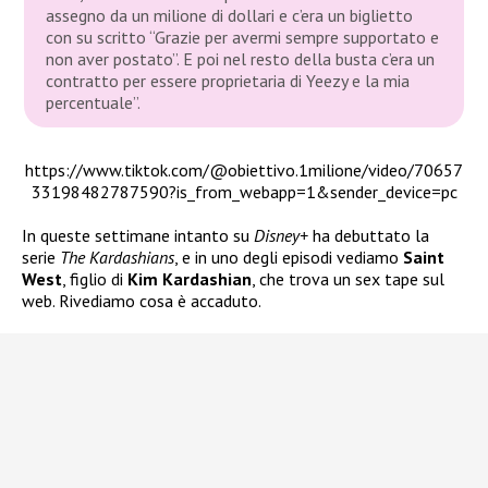
assegno da un milione di dollari e c’era un biglietto
con su scritto “Grazie per avermi sempre supportato e
non aver postato”. E poi nel resto della busta c’era un
contratto per essere proprietaria di Yeezy e la mia
percentuale”.
https://www.tiktok.com/@obiettivo.1milione/video/70657
33198482787590?is_from_webapp=1&sender_device=pc
In queste settimane intanto su
Disney+
ha debuttato la
serie
The Kardashians
, e in uno degli episodi vediamo
Saint
West
, figlio di
Kim
Kardashian
, che trova un sex tape sul
web. Rivediamo cosa è accaduto.