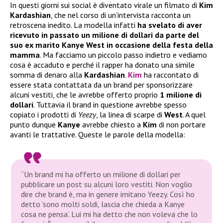
In questi giorni sui social è diventato virale un filmato di
Kim
Kardashian
, che nel corso di un’intervista racconta un
retroscena inedito. La modella infatti
ha svelato di aver
ricevuto in passato un milione di dollari da parte del
suo ex marito Kanye West in occasione della festa della
mamma
. Ma facciamo un piccolo passo indietro e vediamo
cosa è accaduto e perché il rapper ha donato una simile
somma di denaro alla
Kardashian
.
Kim
ha raccontato di
essere stata contattata da un brand per sponsorizzare
alcuni vestiti, che le avrebbe offerto proprio
1 milione di
dollari
. Tuttavia il brand in questione avrebbe spesso
copiato i prodotti di
Yeezy
, la linea di scarpe di
West
. A quel
punto dunque
Kanye
avrebbe chiesto a
Kim
di non portare
avanti le trattative. Queste le parole della modella:
“Un brand mi ha offerto un milione di dollari per
pubblicare un post su alcuni loro vestiti. Non voglio
dire che brand è, ma in genere imitano Yeezy. Così ho
detto ‘sono molti soldi, lascia che chieda a Kanye
cosa ne pensa’. Lui mi ha detto che non voleva che lo