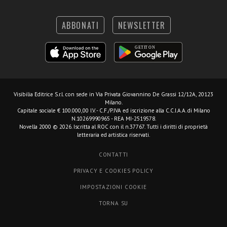
ABBONATI
NEWSLETTER
Visibilia Editrice S.r.l.
con sede in Via Privata Giovannino De Grassi 12/12A, 20123
Milano.
Capitale sociale € 100.000,00 I.V. - C.F./P.IVA ed iscrizione alla C.C.I.A.A. di Milano
N.10269990965 - REA MI-2519578.
Novella 2000 © 2026. Iscritta al ROC con il n.37767. Tutti i diritti di proprietà
letteraria ed artistica riservati.
CONTATTI
PRIVACY E COOKIES POLICY
IMPOSTAZIONI COOKIE
TORNA SU