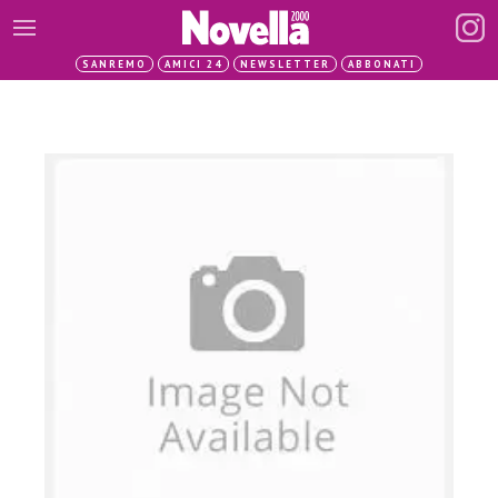
SANREMO
AMICI 24
NEWSLETTER
ABBONATI