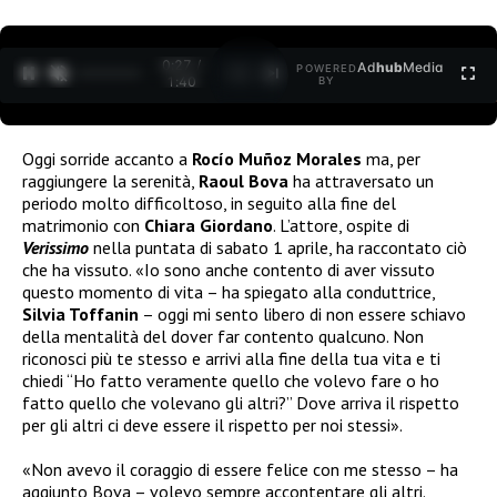
0:27 /
Ad
hub
Media
POWERED
1
/
2
1:40
BY
Oggi sorride accanto a
Rocío Muñoz Morales
ma, per
raggiungere la serenità,
Raoul Bova
ha attraversato un
periodo molto difficoltoso, in seguito alla fine del
matrimonio con
Chiara Giordano
. L’attore, ospite di
Verissimo
nella puntata di sabato 1 aprile, ha raccontato ciò
che ha vissuto. «Io sono anche contento di aver vissuto
questo momento di vita – ha spiegato alla conduttrice,
Silvia Toffanin
– oggi mi sento libero di non essere schiavo
della mentalità del dover far contento qualcuno. Non
riconosci più te stesso e arrivi alla fine della tua vita e ti
chiedi “Ho fatto veramente quello che volevo fare o ho
fatto quello che volevano gli altri?” Dove arriva il rispetto
per gli altri ci deve essere il rispetto per noi stessi».
«Non avevo il coraggio di essere felice con me stesso – ha
aggiunto Bova – volevo sempre accontentare gli altri.