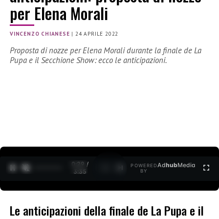
per Elena Morali
VINCENZO CHIANESE
|
24 APRILE 2022
Proposta di nozze per Elena Morali durante la finale de La
Pupa e il Secchione Show: ecco le anticipazioni.
0:30 /
Ad
hub
Media
POWERED
1
/
2
3:35
BY
Le anticipazioni della finale de La Pupa e il