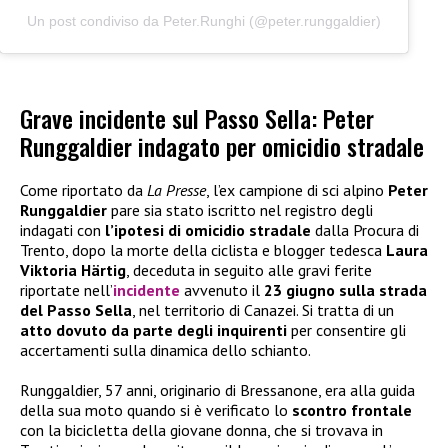
Un post condiviso da Peter.Runghi (@peter.runggaldier)
Grave incidente sul Passo Sella: Peter
Runggaldier indagato per omicidio stradale
Come riportato da
La Presse
, l’ex campione di sci alpino
Peter
Runggaldier
pare sia stato iscritto nel registro degli
indagati con
l’ipotesi di omicidio stradale
dalla Procura di
Trento, dopo la morte della ciclista e blogger tedesca
Laura
Viktoria Härtig
, deceduta in seguito alle gravi ferite
riportate nell’
incidente
avvenuto il
23 giugno sulla strada
del Passo Sella
, nel territorio di Canazei. Si tratta di un
atto dovuto da parte degli inquirenti
per consentire gli
accertamenti sulla dinamica dello schianto.
Runggaldier, 57 anni, originario di Bressanone, era alla guida
della sua moto quando si è verificato lo
scontro frontale
con la bicicletta della giovane donna, che si trovava in