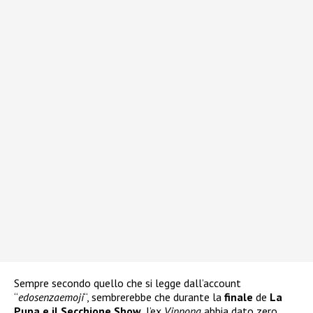
Sempre secondo quello che si legge dall’account
“
edosenzaemoji
“, sembrerebbe che durante la
finale
de
La
Pupa e il Secchione Show
, l’ex
Vippona
abbia dato zero