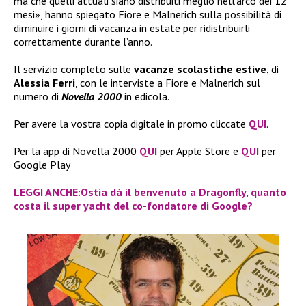
ma che quelli attuali siano distribuiti meglio nell’arco dei 12
mesi», hanno spiegato Fiore e Malnerich sulla possibilità di
diminuire i giorni di vacanza in estate per ridistribuirli
correttamente durante l’anno.
Il servizio completo sulle
vacanze scolastiche estive
, di
Alessia Ferri
, con le interviste a Fiore e Malnerich sul
numero di
Novella 2000
in edicola.
Per avere la vostra copia digitale in promo cliccate
QUI
.
Per la app di Novella 2000
QUI
per Apple Store e
QUI
per
Google Play
LEGGI ANCHE:Ostia dà il benvenuto a Dragonfly, quanto
costa il super yacht del co-fondatore di Google?