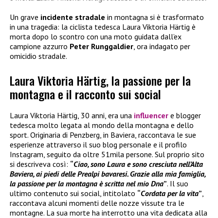
Un grave
incidente stradale
in montagna si è trasformato
in una tragedia: la ciclista tedesca Laura Viktoria Härtig è
morta dopo lo scontro con una moto guidata dall’ex
campione azzurro
Peter Runggaldier
, ora indagato per
omicidio stradale.
Laura Viktoria Härtig, la passione per la
montagna e il racconto sui social
Laura Viktoria Härtig, 30 anni, era una
influencer
e blogger
tedesca molto legata al mondo della montagna e dello
sport. Originaria di Penzberg, in Baviera, raccontava le sue
esperienze attraverso il suo blog personale e il profilo
Instagram, seguito da oltre 51mila persone. Sul proprio sito
si descriveva così:
“
Ciao, sono Laura e sono cresciuta nell’Alta
Baviera, ai piedi delle Prealpi bavaresi. Grazie alla mia famiglia,
la passione per la montagna è scritta nel mio Dna
”
. Il suo
ultimo contenuto sui social, intitolato
“
Cordata per la vita
”
,
raccontava alcuni momenti delle nozze vissute tra le
montagne. La sua morte ha interrotto una vita dedicata alla