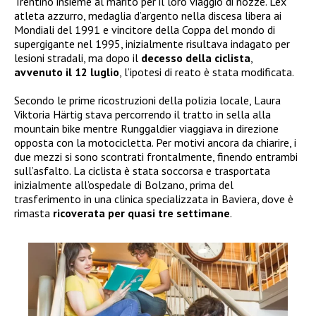
Trentino insieme al marito per il loro viaggio di nozze. L’ex
atleta azzurro, medaglia d’argento nella discesa libera ai
Mondiali del 1991 e vincitore della Coppa del mondo di
supergigante nel 1995, inizialmente risultava indagato per
lesioni stradali, ma dopo il
decesso della ciclista
,
avvenuto il 12 luglio
, l’ipotesi di reato è stata modificata.
Secondo le prime ricostruzioni della polizia locale, Laura
Viktoria Härtig stava percorrendo il tratto in sella alla
mountain bike mentre Runggaldier viaggiava in direzione
opposta con la motocicletta. Per motivi ancora da chiarire, i
due mezzi si sono scontrati frontalmente, finendo entrambi
sull’asfalto. La ciclista è stata soccorsa e trasportata
inizialmente all’ospedale di Bolzano, prima del
trasferimento in una clinica specializzata in Baviera, dove è
rimasta
ricoverata per quasi tre settimane
.