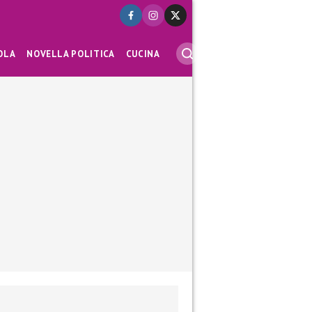
OLA
NOVELLA POLITICA
CUCINA