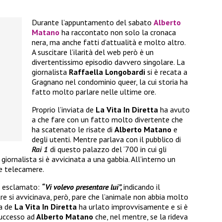
Durante l’appuntamento del sabato
Alberto
Matano
ha raccontato non solo la cronaca
nera, ma anche fatti d’attualità e molto altro.
A suscitare l’ilarità del web però è un
divertentissimo episodio davvero singolare. La
giornalista
Raffaella Longobardi
si è recata a
Gragnano nel condominio queer, la cui storia ha
fatto molto parlare nelle ultime ore.
Proprio l’inviata de
La Vita In Diretta
ha avuto
a che fare con un fatto molto divertente che
ha scatenato le risate di
Alberto Matano
e
degli utenti. Mentre parlava con il pubblico di
Rai 1
di questo palazzo del ‘700 in cui gli
giornalista si è avvicinata a una gabbia. All’interno un
e telecamere.
 esclamato:
“Vi volevo presentare lui”,
indicando il
re si avvicinava, però, pare che l’animale non abbia molto
a de
La Vita In Diretta
ha urlato improvvisamente e si è
successo ad
Alberto Matano
che, nel mentre, se la rideva