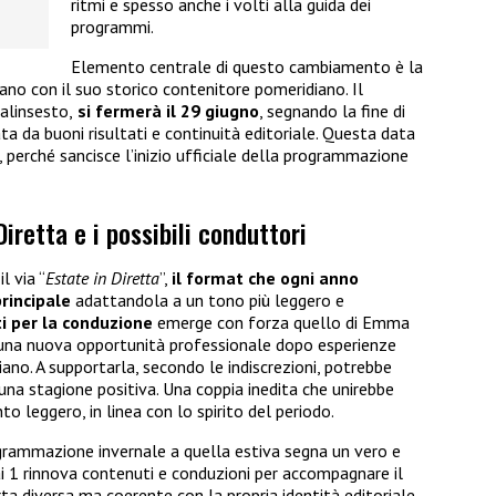
ritmi e spesso anche i volti alla guida dei
programmi.
Elemento centrale di questo cambiamento è la
no con il suo storico contenitore pomeridiano. Il
alinsesto,
si fermerà il 29 giugno
, segnando la fine di
ta da buoni risultati e continuità editoriale. Questa data
erché sancisce l’inizio ufficiale della programmazione
Diretta e i possibili conduttori
l via “
Estate in Diretta
”,
il format che ogni anno
rincipale
adattandola a un tono più leggero e
ti per la conduzione
emerge con forza quello di Emma
 una nuova opportunità professionale dopo esperienze
o. A supportarla, secondo le indiscrezioni, potrebbe
una stagione positiva. Una coppia inedita che unirebbe
to leggero, in linea con lo spirito del periodo.
grammazione invernale a quella estiva segna un vero e
Rai 1 rinnova contenuti e conduzioni per accompagnare il
rta diversa ma coerente con la propria identità editoriale.