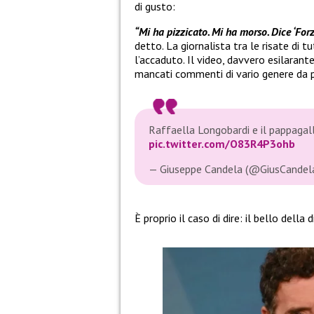
di gusto:
“Mi ha pizzicato. Mi ha morso. Dice ‘For
detto. La giornalista tra le risate di 
l’accaduto. Il video, davvero esilarant
mancati commenti di vario genere da p
Raffaella Longobardi e il pappaga
pic.twitter.com/O83R4P3ohb
— Giuseppe Candela (@GiusCandel
È proprio il caso di dire: il bello della d