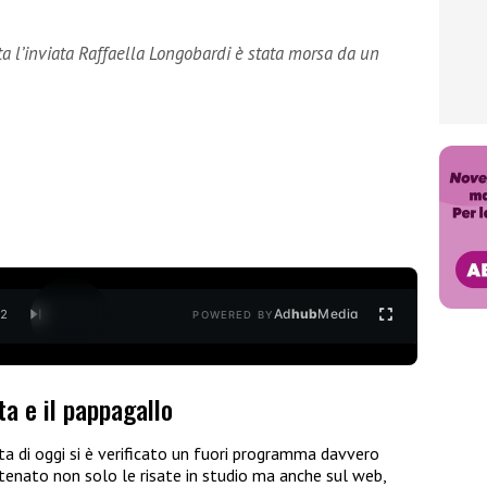
ta l’inviata Raffaella Longobardi è stata morsa da un
Ad
hub
Media
/
2
POWERED BY
tta e il pappagallo
a di oggi si è verificato un fuori programma davvero
scatenato non solo le risate in studio ma anche sul web,