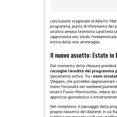
conclusione stagionale di Alberto Mata
programma, punto di riferimento del p
un’altra annata televisiva caratterizza
rappresenta uno snodo fondamentale, p
estiva della rete ammiraglia.
Il nuovo assetto: Estate in 
Dal momento della chiusura prenderà i
raccoglie l’eredità del programma p
tipicamente estivo. Tra i
nomi circola
D’Aquino, che potrebbe rappresentare
meno fortunate nel weekend pomeridian
esserci Flavio Montrucchio, reduce da 
approccio giornalistico e intrattenimen
Nel complesso, il passaggio dalla pro
proprio riassetto del daytime, in cui 
pubblico nei mesi più caldi con un’offe