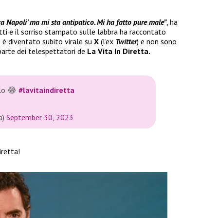
za Napoli’ ma mi sta antipatico. Mi ha fatto pure male”
, ha
tutti e il sorriso stampato sulle labbra ha raccontato
e è diventato subito virale su
X
(l’ex
Twitter
) e non sono
arte dei telespettatori de
La Vita In Diretta.
llo 😂
#lavitaindiretta
a)
September 30, 2023
iretta!