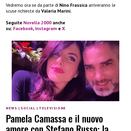
Vedremo ora se da parte di
Nino Frassica
arriveranno le
scuse richieste da
Valeria Marini.
Seguite
Novella 2000
anche
su:
Facebook
,
Instagram
e
X
.
NEWS
|
SOCIAL
|
TELEVISIONE
Pamela Camassa e il nuovo
amore con Stefano Russo: la