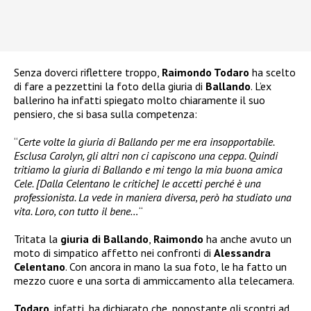
Senza doverci riflettere troppo,
Raimondo Todaro
ha scelto
di fare a pezzettini la foto della giuria di
Ballando
. L’ex
ballerino ha infatti spiegato molto chiaramente il suo
pensiero, che si basa sulla competenza:
“
Certe volte la giuria di Ballando per me era insopportabile.
Esclusa Carolyn, gli altri non ci capiscono una ceppa. Quindi
tritiamo la giuria di Ballando e mi tengo la mia buona amica
Cele. [Dalla Celentano le critiche] le accetti perché è una
professionista. La vede in maniera diversa, però ha studiato una
vita. Loro, con tutto il bene…
“
Tritata la
giuria di Ballando
,
Raimondo
ha anche avuto un
moto di simpatico affetto nei confronti di
Alessandra
Celentano
. Con ancora in mano la sua foto, le ha fatto un
mezzo cuore e una sorta di ammiccamento alla telecamera.
Todaro
, infatti, ha dichiarato che, nonostante gli scontri ad