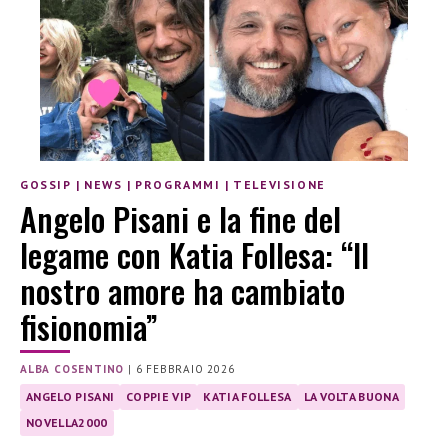
GOSSIP
|
NEWS
|
PROGRAMMI
|
TELEVISIONE
Angelo Pisani e la fine del
legame con Katia Follesa: “Il
nostro amore ha cambiato
fisionomia”
ALBA COSENTINO
|
6 FEBBRAIO 2026
ANGELO PISANI
COPPIE VIP
KATIA FOLLESA
LA VOLTA BUONA
NOVELLA2000