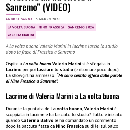
Sanremo” (VIDEO)
ANDREA SANNA
|
5 MARZO 2026
LA VOLTA BUONA
NINO FRASSICA
SANREMO 2026
VALERIA MARINI
A La volta buona Valeria Marini in lacrime lascia lo studio
dopo la frase di Frassica a Sanremo
Ospite a
La volta buona
Valeria Marini
si è sfogata in
lacrime
per poi
lasciare lo studio
(e ritornare poco dopo).
La showgirl ha ammesso:
“Mi sono sentita offesa dalle parole
di Nino Frassica a Sanremo”.
Lacrime di Valeria Marini a La volta buona
Durante la puntata de
La volta buona
,
Valeria Marini
è
scoppiata in lacrime e ha lasciato lo studio? Tutto è iniziato
quando
Caterina Balivo
le ha domandato un commento
dopo la battuta fatta da
Nino Frassica
su di lei sul palco