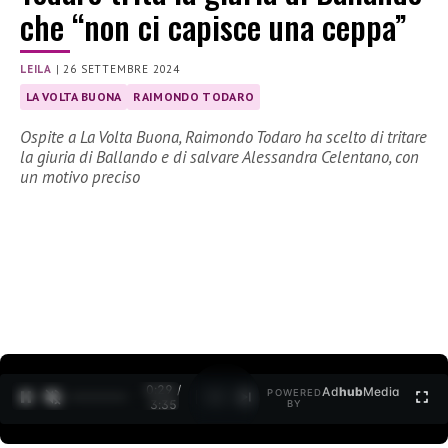
che “non ci capisce una ceppa”
LEILA
|
26 SETTEMBRE 2024
LA VOLTA BUONA
RAIMONDO TODARO
Ospite a La Volta Buona, Raimondo Todaro ha scelto di tritare
la giuria di Ballando e di salvare Alessandra Celentano, con
un motivo preciso
0:30 /
Ad
hub
Media
POWERED
1
/
2
3:35
BY