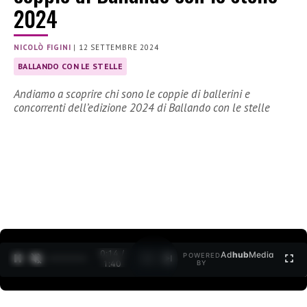
2024
NICOLÒ FIGINI
|
12 SETTEMBRE 2024
BALLANDO CON LE STELLE
Andiamo a scoprire chi sono le coppie di ballerini e
concorrenti dell’edizione 2024 di Ballando con le stelle
0:15 /
Ad
hub
Media
POWERED
1
/
2
1:40
BY