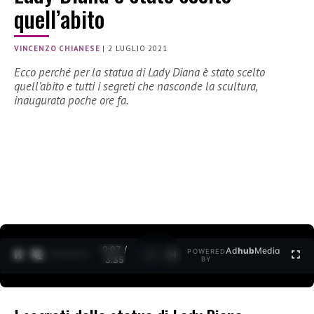
quell’abito
VINCENZO CHIANESE
|
2 LUGLIO 2021
Ecco perché per la statua di Lady Diana è stato scelto
quell’abito e tutti i segreti che nasconde la scultura,
inaugurata poche ore fa.
0:07 /
Ad
hub
Media
POWERED
1
/
2
3:35
BY