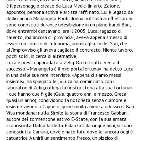
è il personaggio creato da Luca Medici (in arte Zalone,
appunto), persona schiva e artista raffi nato. Lui è legato da
dodici anni a Mariangela Eboli, donna riottosa ai rifl ettori. Si
sono conosciuti durante un’esibizione in un piano bar di Bari,
dove entrambi cantavano, era il 2005. Luca, ragazzo di
talento, ma ancora di “provincia”, aveva appena smesso di
essere un comico di Telenorba, ammiraglia Tv del Sud, che
all’improvviso gli aveva tagliato il contratto. Niente lavoro,
pochi soldi, in cerca di alternative,
Luca è presto approdato a Zelig. Da lì il salto verso il
successo. «Mariangela è il mio portafortuna», ha detto Luca
in una delle sue rare interviste. «Appena ci siamo messi
insieme», ha spiegato lei, «Luca ha cominciato con i
laboratori di Zelig,collega la nostra storia alla sua fortuna».
I due hanno due fi glie (Gaia, quattro anni e mezzo, Greta
quasi un anno), condividono la notorietà senza clamore e
insieme vivono a Capurso, quindicimila anime a ridosso di Bari.
Vita mondana: nulla. Simile la storia di Francesco Gabbani,
autore del tormentone estivo E-State, con la sua amata
sconosciuta Dalila Iardella. Fidanzati da cinque anni, si sono
conosciuti a Carrara, dove è nato lui e dove lei ancora oggi è
tatuatrice. A unirli un sentimento fresco, un pizzico di