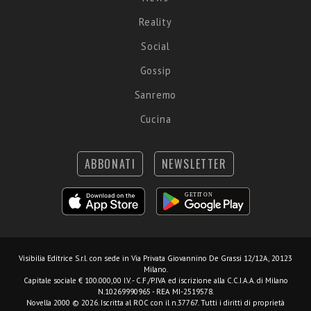
Reality
Social
Gossip
Sanremo
Cucina
ABBONATI
NEWSLETTER
Visibilia Editrice S.r.l.
con sede in Via Privata Giovannino De Grassi 12/12A, 20123
Milano.
Capitale sociale € 100.000,00 I.V. - C.F./P.IVA ed iscrizione alla C.C.I.A.A. di Milano
N.10269990965 - REA MI-2519578.
Novella 2000 © 2026. Iscritta al ROC con il n.37767. Tutti i diritti di proprietà