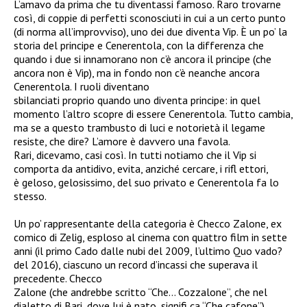
L’amavo da prima che tu diventassi famoso. Raro trovarne
così, di coppie di perfetti sconosciuti in cui a un certo punto
(di norma all’improvviso), uno dei due diventa Vip. È un po’ la
storia del principe e Cenerentola, con la differenza che
quando i due si innamorano non c’è ancora il principe (che
ancora non è Vip), ma in fondo non c’è neanche ancora
Cenerentola. I ruoli diventano
sbilanciati proprio quando uno diventa principe: in quel
momento l’altro scopre di essere Cenerentola. Tutto cambia,
ma se a questo trambusto di luci e notorietà il legame
resiste, che dire? L’amore è davvero una favola.
Rari, dicevamo, casi così. In tutti notiamo che il Vip si
comporta da antidivo, evita, anziché cercare, i rifl ettori,
è geloso, gelosissimo, del suo privato e Cenerentola fa lo
stesso.
Un po’ rappresentante della categoria è Checco Zalone, ex
comico di Zelig, esploso al cinema con quattro film in sette
anni (il primo Cado dalle nubi del 2009, l’ultimo Quo vado?
del 2016), ciascuno un record d’incassi che superava il
precedente. Checco
Zalone (che andrebbe scritto “Che… Cozzalone”, che nel
dialetto di Bari, dove lui è nato, signifi ca “Che cafone”)