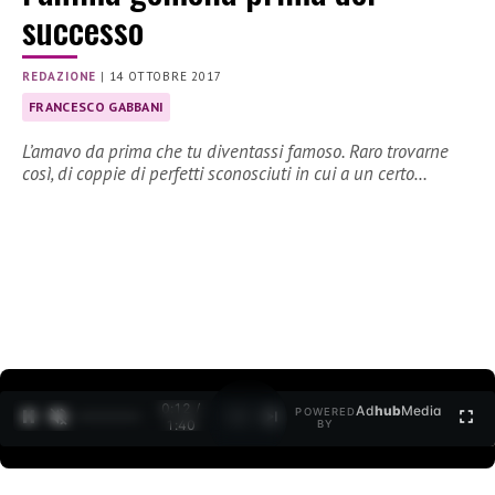
successo
REDAZIONE
|
14 OTTOBRE 2017
FRANCESCO GABBANI
L’amavo da prima che tu diventassi famoso. Raro trovarne
così, di coppie di perfetti sconosciuti in cui a un certo…
0:12 /
Ad
hub
Media
POWERED
1
/
2
1:40
BY