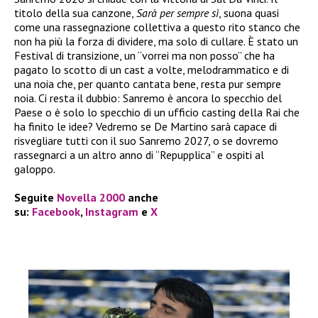
titolo della sua canzone,
Sarà per sempre sì
, suona quasi
come una rassegnazione collettiva a questo rito stanco che
non ha più la forza di dividere, ma solo di cullare. È stato un
Festival di transizione, un “vorrei ma non posso” che ha
pagato lo scotto di un cast a volte, melodrammatico e di
una noia che, per quanto cantata bene, resta pur sempre
noia. Ci resta il dubbio: Sanremo è ancora lo specchio del
Paese o è solo lo specchio di un ufficio casting della Rai che
ha finito le idee? Vedremo se De Martino sarà capace di
risvegliare tutti con il suo Sanremo 2027, o se dovremo
rassegnarci a un altro anno di “Repupplica” e ospiti al
galoppo.
Seguite
Novella 2000
anche
su:
Facebook
,
Instagram
e
X