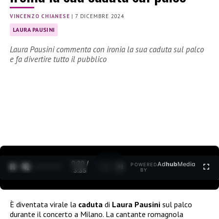
VINCENZO CHIANESE
|
7 DICEMBRE 2024
LAURA PAUSINI
Laura Pausini commenta con ironia la sua caduta sul palco
e fa divertire tutto il pubblico
0:21 /
Ad
hub
Media
POWERED
1
/
2
3:35
BY
È diventata virale la
caduta
di
Laura Pausini
sul palco
durante il concerto a Milano. La cantante romagnola