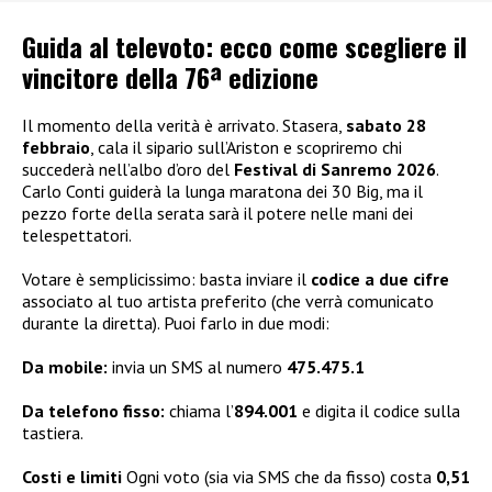
Guida al televoto: ecco come scegliere il
vincitore della 76ª edizione
Il momento della verità è arrivato. Stasera,
sabato 28
febbraio
, cala il sipario sull’Ariston e scopriremo chi
succederà nell’albo d’oro del
Festival di Sanremo 2026
.
Carlo Conti guiderà la lunga maratona dei 30 Big, ma il
pezzo forte della serata sarà il potere nelle mani dei
telespettatori.
Votare è semplicissimo: basta inviare il
codice a due cifre
associato al tuo artista preferito (che verrà comunicato
durante la diretta). Puoi farlo in due modi:
Da mobile:
invia un SMS al numero
475.475.1
Da telefono fisso:
chiama l’
894.001
e digita il codice sulla
tastiera.
Costi e limiti
Ogni voto (sia via SMS che da fisso) costa
0,51