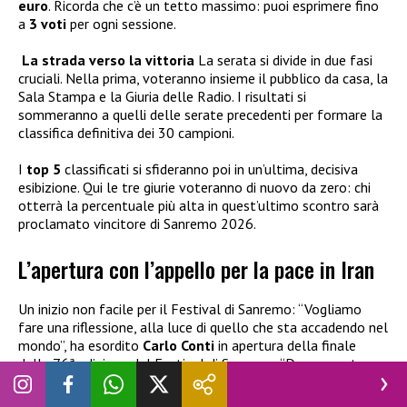
euro
. Ricorda che c’è un tetto massimo: puoi esprimere fino
a
3 voti
per ogni sessione.
La strada verso la vittoria
La serata si divide in due fasi
cruciali. Nella prima, voteranno insieme il pubblico da casa, la
Sala Stampa e la Giuria delle Radio. I risultati si
sommeranno a quelli delle serate precedenti per formare la
classifica definitiva dei 30 campioni.
I
top 5
classificati si sfideranno poi in un’ultima, decisiva
esibizione. Qui le tre giurie voteranno di nuovo da zero: chi
otterrà la percentuale più alta in quest’ultimo scontro sarà
proclamato vincitore di Sanremo 2026.
L’apertura con l’appello per la pace in Iran
Un inizio non facile per il Festival di Sanremo: “Vogliamo
fare una riflessione, alla luce di quello che sta accadendo nel
mondo”, ha esordito
Carlo Conti
in apertura della finale
della 76ª edizione del Festival di Sanremo. “Da una parte,
tutti noi vorremmo il popolo iraniano libero da sofferenze.
Dall’altro, però, si sta aprendo un conflitto di cui non