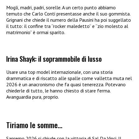
Mogli, madri, padri, sorelle. A un certo punto abbiamo
temuto che Carlo Conti presentasse anche il suo gommista.
Grignani che chiede il numero della Pausini ha poi suggellato
il tutto: il confine tra “rocker maledetto” e “zio molesto al
matrimonio” è ormai sparito.
Irina Shayk: il soprammobile di lusso
Usare una top model internazionale, con una storia
drammatica e di riscatto alle spalle come valletta muta nel
2026 è un anacronismo che fa quasi tenerezza. Potevano
chiederle di tutto, le hanno chiesto di stare ferma.
Avanguardia pura, proprio.
Tiriamo le somme…
Sanremo 2026 si chiude con la vittoria di Sal Da Vinci. Il