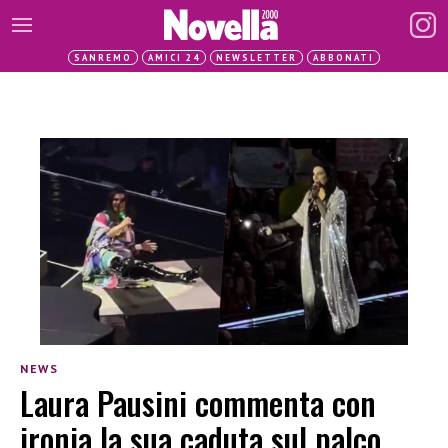
SANREMO
AMICI 24
NEWSLETTER
ABBONATI
NEWS
Laura Pausini commenta con
ironia la sua caduta sul palco